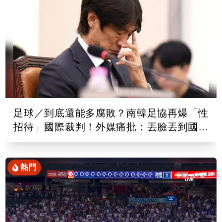
足球／到底還能多腐敗？南韓足協再爆「性
招待」國際裁判！外媒痛批：丟臉丟到國外
去
熱門