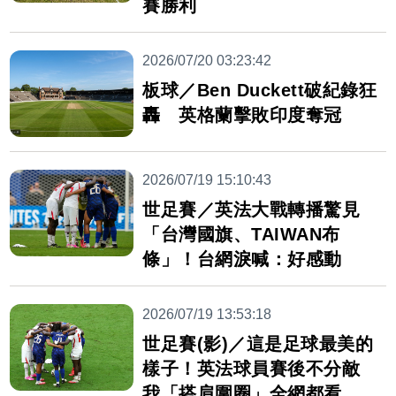
賽勝利
2026/07/20 03:23:42
板球／Ben Duckett破紀錄狂
轟 英格蘭擊敗印度奪冠
2026/07/19 15:10:43
世足賽／英法大戰轉播驚見
「台灣國旗、TAIWAN布
條」！台網淚喊：好感動
2026/07/19 13:53:18
世足賽(影)／這是足球最美的
樣子！英法球員賽後不分敵
我「搭肩圍圈」全網都看哭