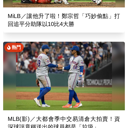
MiLB／讓他升了啦！鄭宗哲「巧妙偷點」打
回追平分助隊以10比4大勝
熱門
MLB(影)／大都會季中交易清倉大拍賣！資
深球評竟稱送出的球員都是「垃圾」