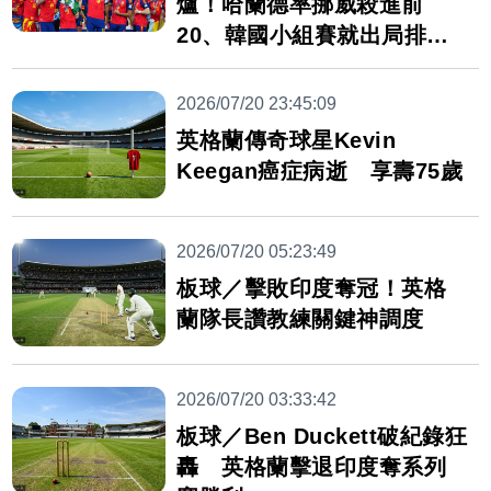
爐！哈蘭德率挪威殺進前
20、韓國小組賽就出局排名
慘跌
2026/07/20 23:45:09
英格蘭傳奇球星Kevin
Keegan癌症病逝 享壽75歲
2026/07/20 05:23:49
板球／擊敗印度奪冠！英格
蘭隊長讚教練關鍵神調度
2026/07/20 03:33:42
板球／Ben Duckett破紀錄狂
轟 英格蘭擊退印度奪系列