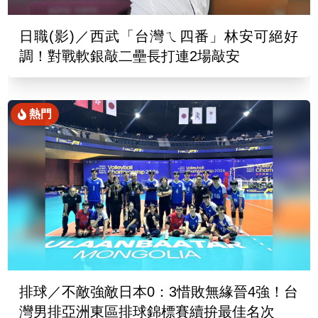
日職(影)／西武「台灣ㄟ四番」林安可絕好
調！對戰軟銀敲二壘長打連2場敲安
熱門
排球／不敵強敵日本0：3惜敗無緣晉4強！台
灣男排亞洲東區排球錦標賽續拚最佳名次