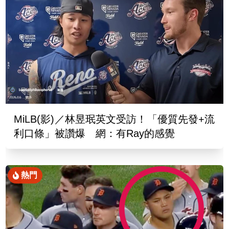
MiLB(影)／林昱珉英文受訪！「優質先發+流
利口條」被讚爆 網：有Ray的感覺
熱門