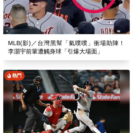
MLB(影)／台灣黑幫「氣噗噗」衝場助陣！
李灝宇前輩遭觸身球「引爆大場面」
熱門