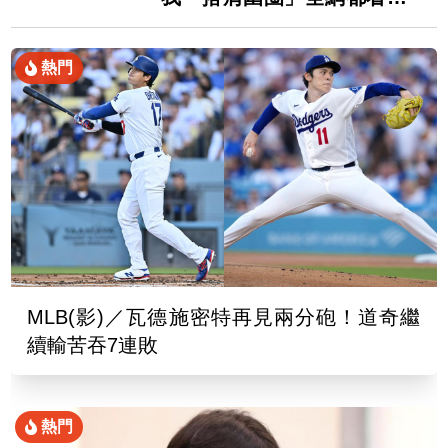
了
熱門
MLB(影)／瓦德施密特再見兩分砲！道奇繼
續輸苦吞7連敗
熱門