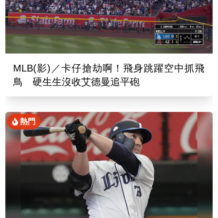
MLB(影)／卡仔搶劫啊！飛身跳躍空中抓飛
鳥 硬生生沒收艾德曼追平砲
熱門