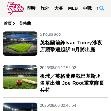
即時
旅外
大谷
MLB
中職
NBA
首頁
英格蘭
5 hours ago
英格蘭前鋒Ivan Toney涉夜
店襲擊遭起訴 9月將出庭
2026/08/06 17:55:02
板球／英格蘭迎戰巴基斯坦
名單出爐 Joe Root重掌隊長
兵符
2026/08/06 02:48:54