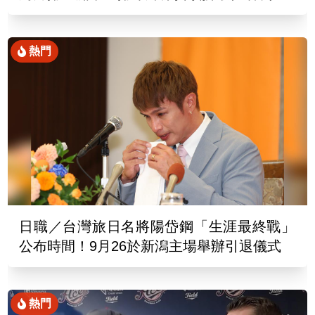
熱門
日職／台灣旅日名將陽岱鋼「生涯最終戰」
公布時間！9月26於新潟主場舉辦引退儀式
熱門