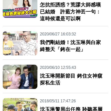
怎抗拒誘惑？荒謬大師感嘆
已結婚 許藍方神丟一句：
這時候還是可以啊
2020/06/27 16:03:32
我們剛結婚！沈玉琳與白家
綺整天「銬在一起」
2020/06/10 12:55:43
沈玉琳開新節目 銬住女神窺
探私生活
2018/05/11 17:47:26
沈玉琳警局出任務 聆聽基層