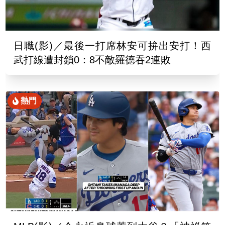
日職(影)／最後一打席林安可拚出安打！西
武打線遭封鎖0：8不敵羅德吞2連敗
熱門