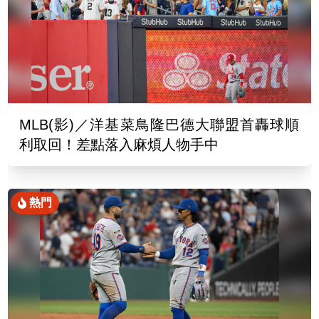
MLB(影)／洋基菜鳥隆巴德大聯盟首轟球順
利取回！差點落入麻煩人物手中
熱門