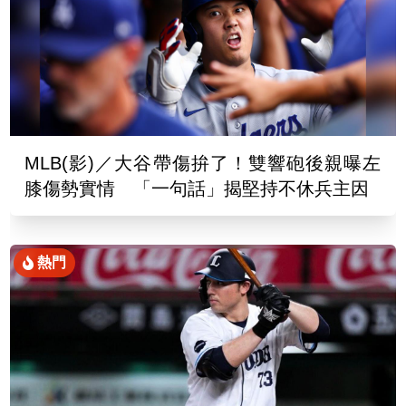
MLB(影)／大谷帶傷拚了！雙響砲後親曝左
膝傷勢實情 「一句話」揭堅持不休兵主因
熱門