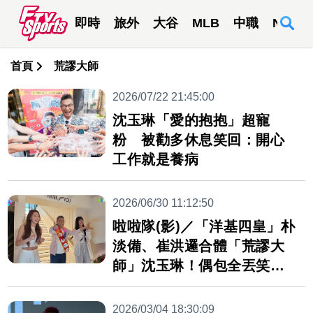
即時
旅外
大谷
MLB
中職
NBA
首頁
荒謬大師
2026/07/22 21:45:00
沈玉琳「愛的抱抱」超寵
粉 被勸多休息笑回：開心
工作就是養病
2026/06/30 11:12:50
啦啦隊(影)／「洋基四皇」朴
淡備、崔洪邏合體「荒謬大
師」沈玉琳！偶包全丟笑翻
全場
2026/03/04 18:30:09