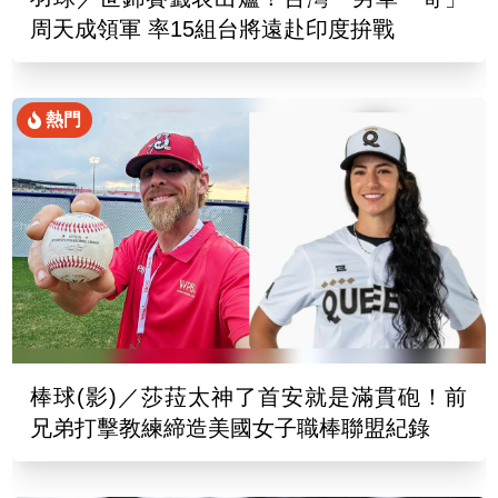
周天成領軍 率15組台將遠赴印度拚戰
熱門
棒球(影)／莎菈太神了首安就是滿貫砲！前
兄弟打擊教練締造美國女子職棒聯盟紀錄