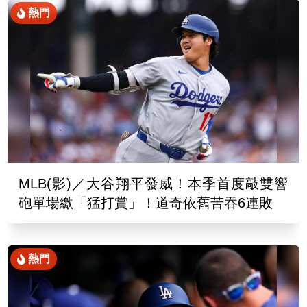
熱門
MLB(影)／大谷翔平發威！本季首度敲雙響
砲單場繳「猛打賞」！道奇依舊苦吞6連敗
熱門