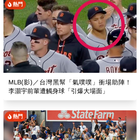
熱門
MLB(影)／台灣黑幫「氣噗噗」衝場助陣！
李灝宇前輩遭觸身球「引爆大場面」
熱門