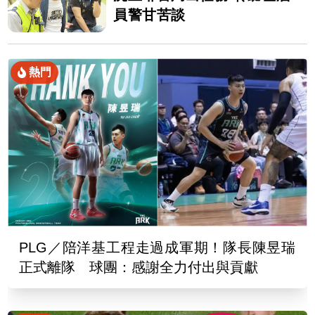
員警甘苦談
熱門
PLG／陪洋基工程走過成軍期！隊長陳昱瑞
正式離隊 球團：感謝全力付出與貢獻