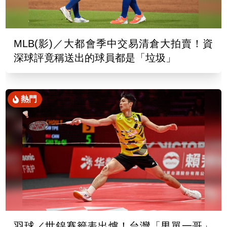
MLB(影)／大都會季中交易清倉大拍賣！資
深球評竟稱送出的球員都是「垃圾」
熱門
羽球／世錦賽籤表出爐！台灣「男單一哥」