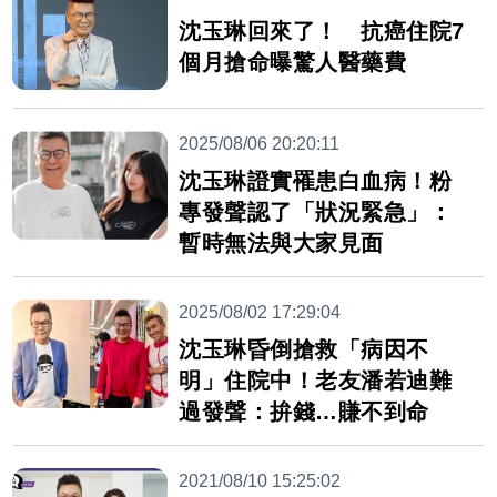
沈玉琳回來了！ 抗癌住院7
個月搶命曝驚人醫藥費
2025/08/06 20:20:11
沈玉琳證實罹患白血病！粉
專發聲認了「狀況緊急」：
暫時無法與大家見面
2025/08/02 17:29:04
沈玉琳昏倒搶救「病因不
明」住院中！老友潘若迪難
過發聲：拚錢…賺不到命
2021/08/10 15:25:02