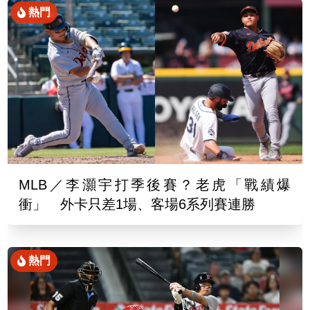
熱門
MLB／李灝宇打季後賽？老虎「戰績爆
衝」 外卡只差1場、客場6系列賽連勝
熱門