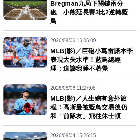
Bregman九局下關鍵兩分
砲 小熊延長賽3比2逆轉藍
鳥
2026/08/06 16:06:09
MLB(影)／巨砲小葛雷諾本季
表現大失水準！藍鳥總經
理：這讓我睡不著覺
2026/08/06 11:27:08
MLB(影)／人生總有意外旅
程！高斯曼被藍鳥交易後仍
和「前隊友」飛往休士頓
2026/08/04 15:26:15