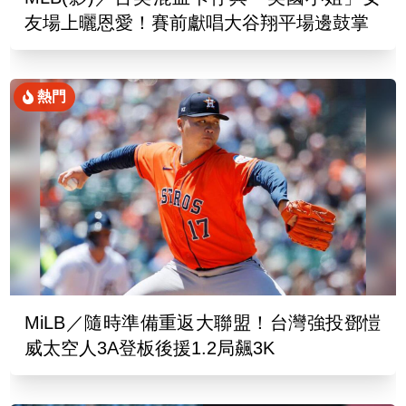
友場上曬恩愛！賽前獻唱大谷翔平場邊鼓掌
熱門
MiLB／隨時準備重返大聯盟！台灣強投鄧愷
威太空人3A登板後援1.2局飆3K