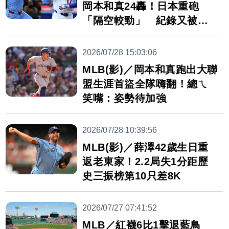
岡本和真24轟！日本重砲
「隔空較勁」 紀錄又被刷
新
2026/07/28 15:03:06
MLB(影)／岡本和真跑出大聯
盟生涯首盜全隊嗨翻！總ㄟ
笑嘴：姿勢待加強
2026/07/28 10:39:56
MLB(影)／薛澤42歲生日重
返老東家！2.2局失1分距歷
史三振榜第10只差8K
2026/07/27 07:41:52
MLB／紅襪6比1擊退藍鳥