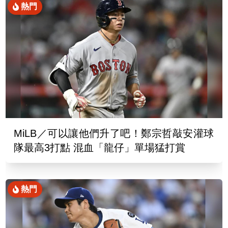
熱門
MiLB／可以讓他們升了吧！鄭宗哲敲安灌球
隊最高3打點 混血「龍仔」單場猛打賞
熱門