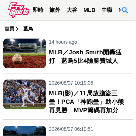
即時
旅外
大谷
MLB
中職
NBA
首頁
藍鳥
14 hours ago
MLB／Josh Smith開轟猛
打 藍鳥5比4險勝費城人
2026/08/07 10:19:06
MLB(影)／11局放膽盜三
壘！PCA「神跑壘」助小熊
再見勝 MVP籌碼再加分
2026/08/07 06:10:51