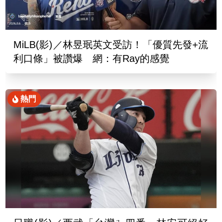
MiLB(影)／林昱珉英文受訪！「優質先發+流
利口條」被讚爆 網：有Ray的感覺
熱門