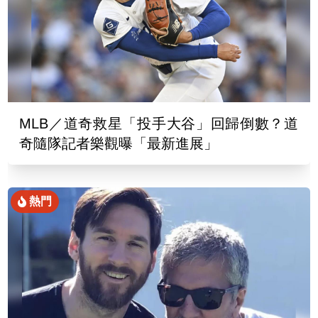
MLB／道奇救星「投手大谷」回歸倒數？道
奇隨隊記者樂觀曝「最新進展」
熱門