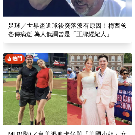
足球／世界盃進球後突落淚有原因！梅西爸
爸傳病逝 為人低調曾是「王牌經紀人」
熱門
MLB(影)／台美混血卡仔與「美國小姐」女