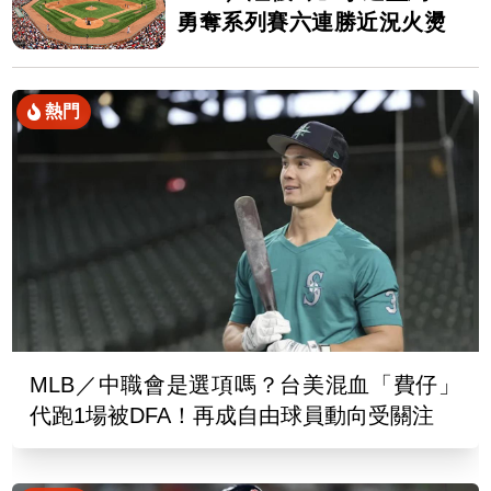
勇奪系列賽六連勝近況火燙
熱門
MLB／中職會是選項嗎？台美混血「費仔」
代跑1場被DFA！再成自由球員動向受關注