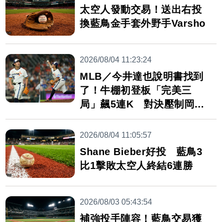
太空人發動交易！送出右投
換藍鳥金手套外野手Varsho
2026/08/04 11:23:24
MLB／今井達也說明書找到
了！牛棚初登板「完美三
局」飆5連K 對決壓制岡本
和真
2026/08/04 11:05:57
Shane Bieber好投 藍鳥3
比1擊敗太空人終結6連勝
2026/08/03 05:43:54
補強投手陣容！藍鳥交易獲