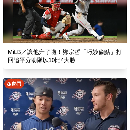
MiLB／讓他升了啦！鄭宗哲「巧妙偷點」打
回追平分助隊以10比4大勝
熱門