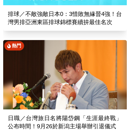
排球／不敵強敵日本0：3惜敗無緣晉4強！台
灣男排亞洲東區排球錦標賽續拚最佳名次
熱門
日職／台灣旅日名將陽岱鋼「生涯最終戰」
公布時間！9月26於新潟主場舉辦引退儀式