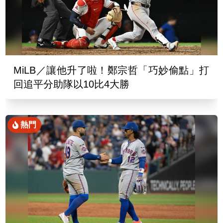
MiLB／讓他升了啦！鄭宗哲「巧妙偷點」打
回追平分助隊以10比4大勝
熱門