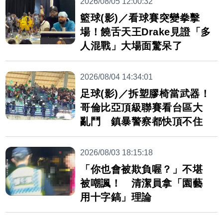
2026/08/05 12:00:32
籃球(影)／看球賽突變拳擊
場！饒舌天王Drake見證「多
人混戰」大場面驚呆了
2026/08/04 14:34:01
足球(影)／拆塑膠椅當武器！
哥倫比亞頂級聯賽看台區大
亂鬥 鎮暴警察都快頂不住
2026/08/03 18:15:18
「你也會被欺負喔？」不堪
被嘲諷！ 清潔員拿「園藝
用十字鎬」理論