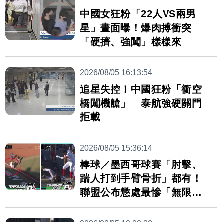
中國女狂粉「22人VS兩男
星」畫面曝！爆肉搏衝突
「硬擠、強闖」樣樣來
2026/08/05 16:13:54
追星失控！中國狂粉「衝空
橋闖機艙」 泰航強硬關門
拒載
2026/08/05 15:36:14
棒球／墨西哥球賽「肘擊、
踹人打到手臂骨折」都有！
聯盟公布懲處最慘「無限期
禁賽」