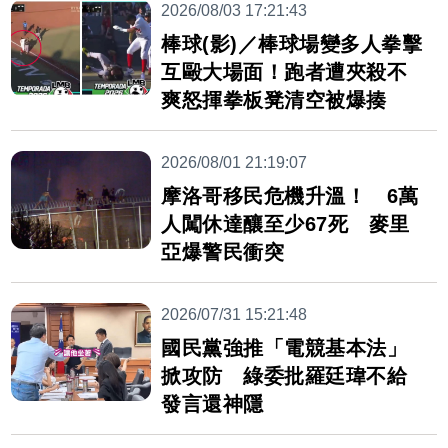
2026/08/03 17:21:43
棒球(影)／棒球場變多人拳擊
互毆大場面！跑者遭夾殺不
爽怒揮拳板凳清空被爆揍
2026/08/01 21:19:07
摩洛哥移民危機升溫！ 6萬
人闖休達釀至少67死 麥里
亞爆警民衝突
2026/07/31 15:21:48
國民黨強推「電競基本法」
掀攻防 綠委批羅廷瑋不給
發言還神隱