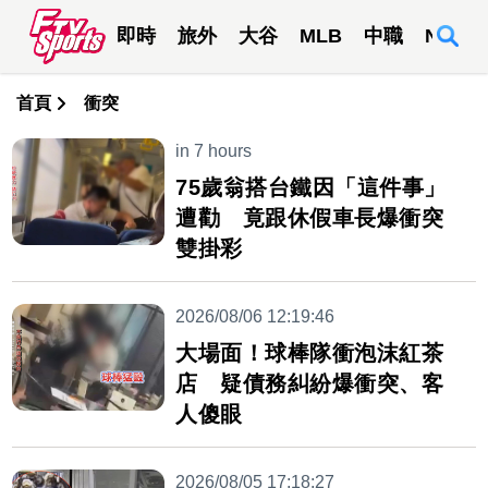
即時
旅外
大谷
MLB
中職
NBA
首頁
衝突
in 7 hours
75歲翁搭台鐵因「這件事」
遭勸 竟跟休假車長爆衝突
雙掛彩
2026/08/06 12:19:46
大場面！球棒隊衝泡沫紅茶
店 疑債務糾紛爆衝突、客
人傻眼
2026/08/05 17:18:27