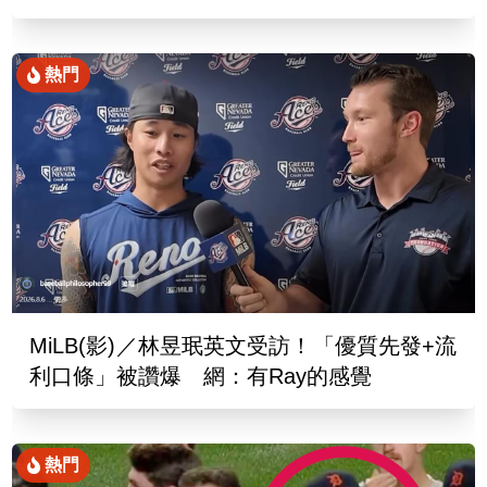
熱門
MiLB(影)／林昱珉英文受訪！「優質先發+流
利口條」被讚爆 網：有Ray的感覺
熱門