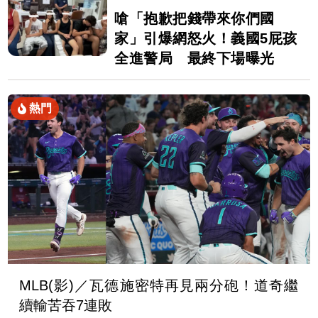
嗆「抱歉把錢帶來你們國
家」引爆網怒火！義國5屁孩
全進警局 最終下場曝光
熱門
MLB(影)／瓦德施密特再見兩分砲！道奇繼
續輸苦吞7連敗