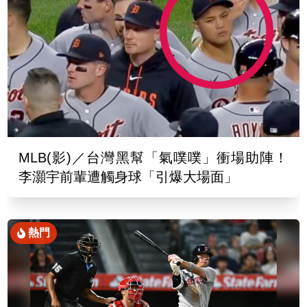
MLB(影)／台灣黑幫「氣噗噗」衝場助陣！
李灝宇前輩遭觸身球「引爆大場面」
熱門