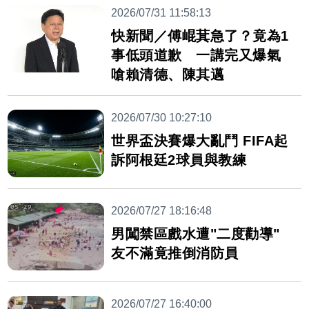
2026/07/31 11:58:13
快新聞／傅崐萁急了？竟為1
事低頭道歉 一講完又爆氣
嗆賴清德、陳其邁
2026/07/30 10:27:10
世界盃決賽爆大亂鬥 FIFA起
訴阿根廷2球員與教練
2026/07/27 18:16:48
男闖禁區戲水遭"二度勸導"
友不滿竟推倒消防員
2026/07/27 16:40:00