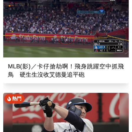
MLB(影)／卡仔搶劫啊！飛身跳躍空中抓飛
鳥 硬生生沒收艾德曼追平砲
熱門