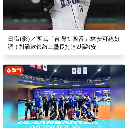
日職(影)／西武「台灣ㄟ四番」林安可絕好
調！對戰軟銀敲二壘長打連2場敲安
熱門