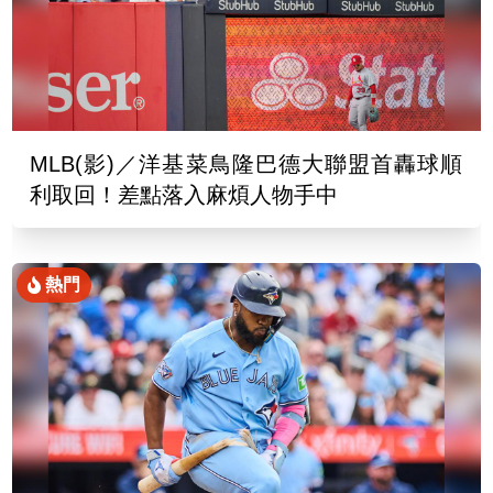
MLB(影)／洋基菜鳥隆巴德大聯盟首轟球順
利取回！差點落入麻煩人物手中
熱門