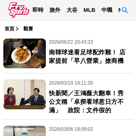
即時
旅外
大谷
MLB
中職
NBA
首頁
觀賽
2026/06/22 20:43:32
南韓球迷看足球配炸雞！ 店
家提前「早八營業」搶商機
2026/03/19 19:11:39
快新聞／王鴻薇大翻車！秀
公文稱「卓揆看球惹日方不
滿」 政院：文件假的
2026/03/06 19:09:02