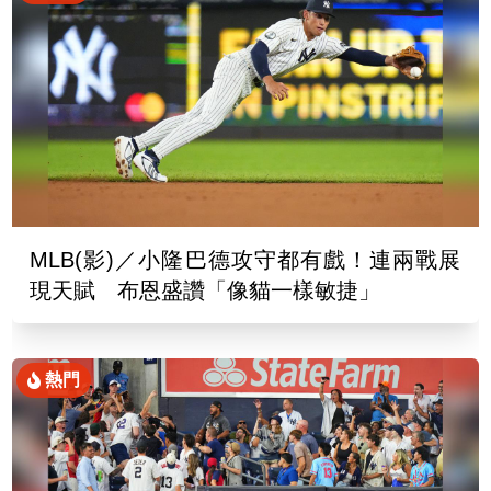
MLB(影)／小隆巴德攻守都有戲！連兩戰展
現天賦 布恩盛讚「像貓一樣敏捷」
熱門