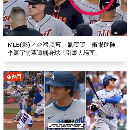
MLB(影)／台灣黑幫「氣噗噗」衝場助陣！
李灝宇前輩遭觸身球「引爆大場面」
熱門