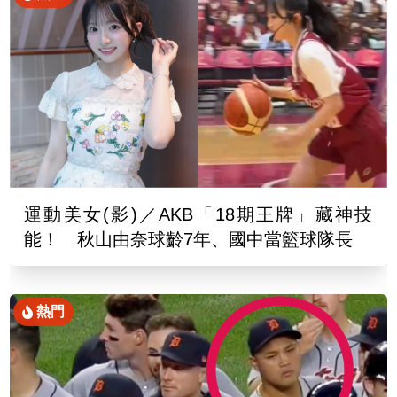
運動美女(影)／AKB「18期王牌」藏神技
能！ 秋山由奈球齡7年、國中當籃球隊長
熱門