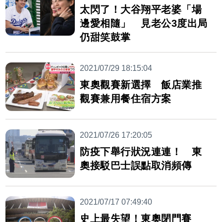
太閃了！大谷翔平老婆「場
邊愛相隨」 見老公3度出局
仍甜笑鼓掌
2021/07/29 18:15:04
東奧觀賽新選擇 飯店業推
觀賽兼用餐住宿方案
2021/07/26 17:20:05
防疫下舉行狀況連連！ 東
奧接駁巴士誤點取消頻傳
2021/07/17 07:49:40
史上最失望！東奧閉門賽