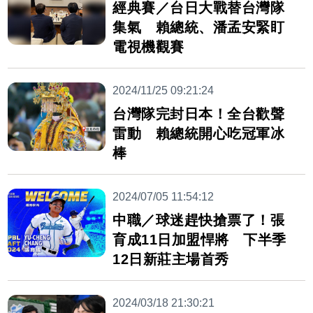
經典賽／台日大戰替台灣隊
集氣 賴總統、潘孟安緊盯
電視機觀賽
2024/11/25 09:21:24
台灣隊完封日本！全台歡聲
雷動 賴總統開心吃冠軍冰
棒
2024/07/05 11:54:12
中職／球迷趕快搶票了！張
育成11日加盟悍將 下半季
12日新莊主場首秀
2024/03/18 21:30:21