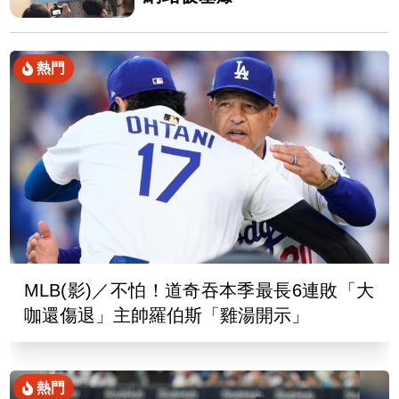
熱門
MLB(影)／不怕！道奇吞本季最長6連敗「大
咖還傷退」主帥羅伯斯「雞湯開示」
熱門