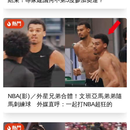
熱門
NBA(影)／外星兄弟合體！文班亞馬弟弟隨
馬刺練球 外媒直呼：一起打NBA超狂的
熱門