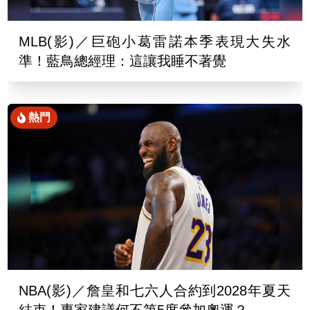
MLB(影)／巨砲小葛雷諾本季表現大失水
準！藍鳥總經理：這讓我睡不著覺
熱門
NBA(影)／詹皇和七六人合約到2028年夏天
結束！專家建議何不第5度參加奧運？