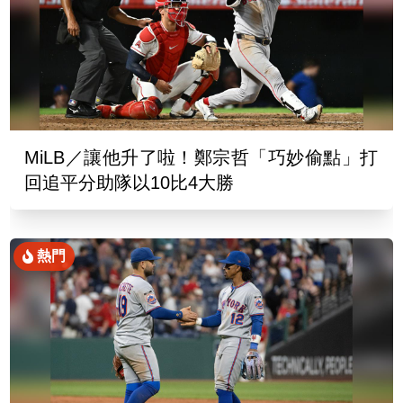
MiLB／讓他升了啦！鄭宗哲「巧妙偷點」打
回追平分助隊以10比4大勝
熱門