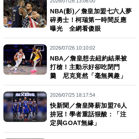
2026/07/26 13:06:00
NBA(影)／詹皇加盟七六人夢
碎勇士！柯瑞第一時間反應
曝光 全網看傻眼
2026/07/26 10:10:02
NBA／詹皇想去紐約結果被
打槍！主動示好卻吃閉門
羹 尼克竟然「毫無興趣」
2026/07/25 18:17:54
快新聞／詹皇降薪加盟76人
拚冠！學者重話狠酸：「注
定與GOAT無緣」