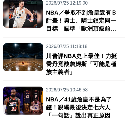
2026/07/25 12:19:00
NBA／爭取不到詹皇還有Ｂ
計畫！勇士、騎士鎖定同一
目標 瞄準「歐洲頂級前
鋒」
2026/07/25 11:18:18
川普評NBA史上最佳！力挺
喬丹竟酸詹姆斯「可能是種
族主義者」
2026/07/25 10:46:58
NBA／41歲詹皇不是為了
錢！親曝最後決定七六人
「一句話」說出真正原因