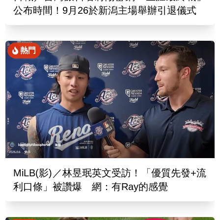
公布時間！9月26於新潟主場舉辦引退儀式
熱門
MiLB(影)／林昱珉英文受訪！「優質先發+流
利口條」被讚爆 網：有Ray的感覺