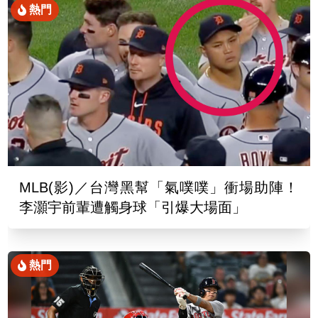
熱門
MLB(影)／台灣黑幫「氣噗噗」衝場助陣！
李灝宇前輩遭觸身球「引爆大場面」
熱門