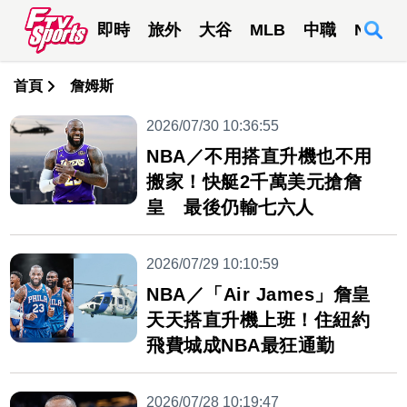
即時
旅外
大谷
MLB
中職
NBA
首頁
詹姆斯
2026/07/30 10:36:55
NBA／不用搭直升機也不用
搬家！快艇2千萬美元搶詹
皇 最後仍輸七六人
2026/07/29 10:10:59
NBA／「Air James」詹皇
天天搭直升機上班！住紐約
飛費城成NBA最狂通勤
2026/07/28 10:19:47