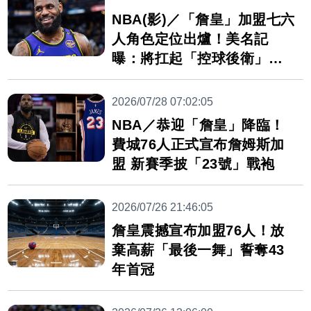
NBA(影)／「詹皇」加盟七六
人角色定位出爐！美名記
曝：將扛起「控球後衛」重
任
2026/07/28 07:02:05
NBA／恭迎「詹皇」降臨！
費城76人正式宣布詹姆斯加
盟 新賽季披「23號」戰袍
2026/07/26 21:46:05
詹皇震撼宣布加盟76人！放
棄高薪「最後一舞」誓奪43
年首冠