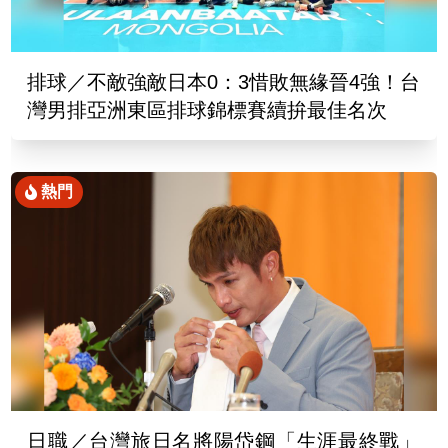
排球／不敵強敵日本0：3惜敗無緣晉4強！台
灣男排亞洲東區排球錦標賽續拚最佳名次
熱門
日職／台灣旅日名將陽岱鋼「生涯最終戰」