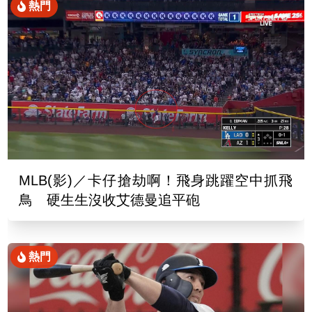
熱門
MLB(影)／卡仔搶劫啊！飛身跳躍空中抓飛
鳥 硬生生沒收艾德曼追平砲
熱門