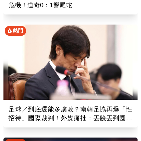
危機！道奇0：1響尾蛇
熱門
足球／到底還能多腐敗？南韓足協再爆「性
招待」國際裁判！外媒痛批：丟臉丟到國外
去