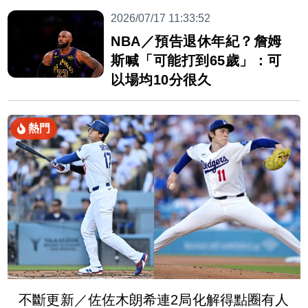
2026/07/17 11:33:52
NBA／預告退休年紀？詹姆
斯喊「可能打到65歲」：可
以場均10分很久
熱門
不斷更新／佐佐木朗希連2局化解得點圈有人