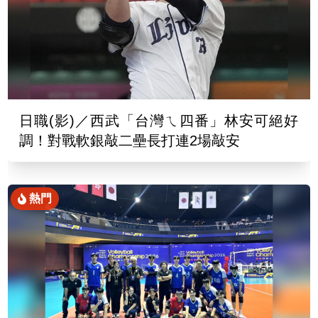
日職(影)／西武「台灣ㄟ四番」林安可絕好
調！對戰軟銀敲二壘長打連2場敲安
熱門