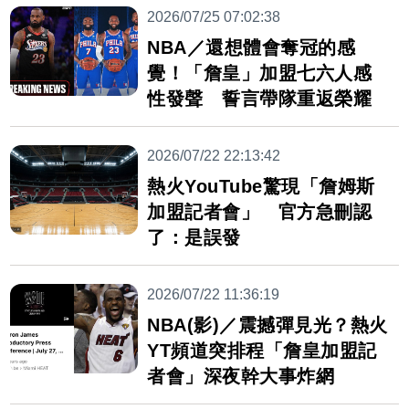
2026/07/25 07:02:38
NBA／還想體會奪冠的感
覺！「詹皇」加盟七六人感
性發聲 誓言帶隊重返榮耀
2026/07/22 22:13:42
熱火YouTube驚現「詹姆斯
加盟記者會」 官方急刪認
了：是誤發
2026/07/22 11:36:19
NBA(影)／震撼彈見光？熱火
YT頻道突排程「詹皇加盟記
者會」深夜幹大事炸網