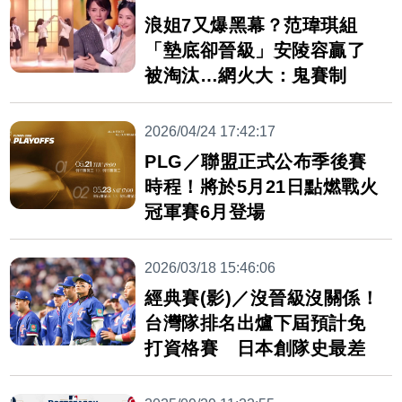
浪姐7又爆黑幕？范瑋琪組
「墊底卻晉級」安陵容贏了
被淘汰…網火大：鬼賽制
2026/04/24 17:42:17
PLG／聯盟正式公布季後賽
時程！將於5月21日點燃戰火
冠軍賽6月登場
2026/03/18 15:46:06
經典賽(影)／沒晉級沒關係！
台灣隊排名出爐下屆預計免
打資格賽 日本創隊史最差