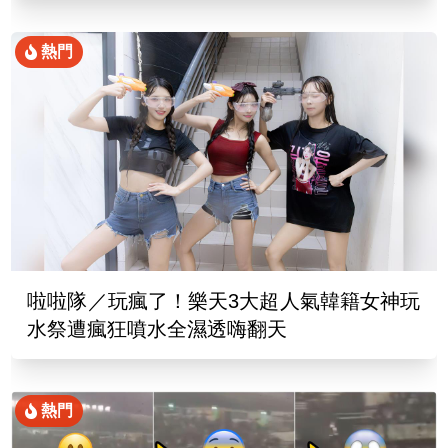
熱門
啦啦隊／玩瘋了！樂天3大超人氣韓籍女神玩
水祭遭瘋狂噴水全濕透嗨翻天
熱門