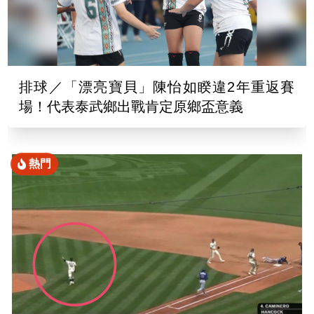
排球／「漂亮寶貝」陳怡如睽違2年重返賽
場！代表泰武鄉出戰肯定原鄉盃意義
熱門