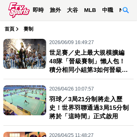
即時
旅外
大谷
MLB
中職
NBA
首頁
賽制
2026/06/09 16:49:27
世足賽／史上最大規模擴編
48隊「晉級賽制」懶人包！
積分相同小組第3如何晉級看
這裡
2026/04/26 10:07:57
羽球／3局21分制將走入歷
史！世界羽聯通過3局15分制
將於「這時間」正式啟用
2026/04/25 11:48:27