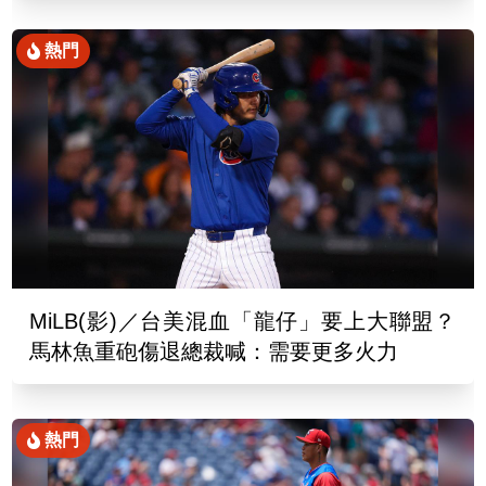
熱門
MiLB(影)／台美混血「龍仔」要上大聯盟？
馬林魚重砲傷退總裁喊：需要更多火力
熱門