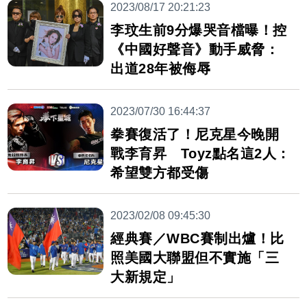
2023/08/17 20:21:23
李玟生前9分爆哭音檔曝！控
《中國好聲音》動手威脅：
出道28年被侮辱
2023/07/30 16:44:37
拳賽復活了！尼克星今晚開
戰李育昇 Toyz點名這2人：
希望雙方都受傷
2023/02/08 09:45:30
經典賽／WBC賽制出爐！比
照美國大聯盟但不實施「三
大新規定」