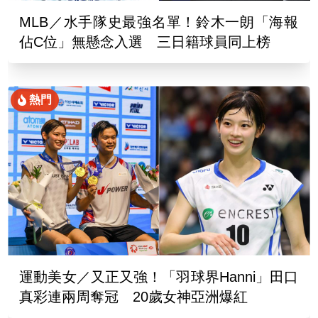
MLB／水手隊史最強名單！鈴木一朗「海報
佔C位」無懸念入選 三日籍球員同上榜
熱門
運動美女／又正又強！「羽球界Hanni」田口
真彩連兩周奪冠 20歲女神亞洲爆紅