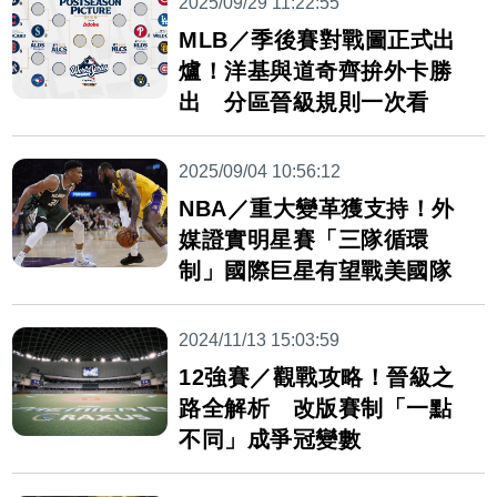
2025/09/29 11:22:55
MLB／季後賽對戰圖正式出
爐！洋基與道奇齊拚外卡勝
出 分區晉級規則一次看
2025/09/04 10:56:12
NBA／重大變革獲支持！外
媒證實明星賽「三隊循環
制」國際巨星有望戰美國隊
2024/11/13 15:03:59
12強賽／觀戰攻略！晉級之
路全解析 改版賽制「一點
不同」成爭冠變數