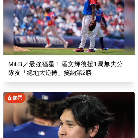
MiLB／最強福星！潘文輝後援1局無失分
隊友「絕地大逆轉」笑納第2勝
熱門