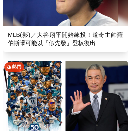
MLB(影)／大谷翔平開始練投！道奇主帥羅
伯斯曝可能以「假先發」登板復出
熱門