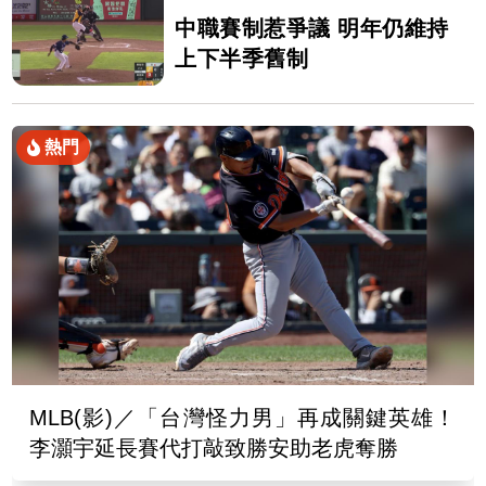
中職賽制惹爭議 明年仍維持
上下半季舊制
熱門
MLB(影)／「台灣怪力男」再成關鍵英雄！
李灝宇延長賽代打敲致勝安助老虎奪勝