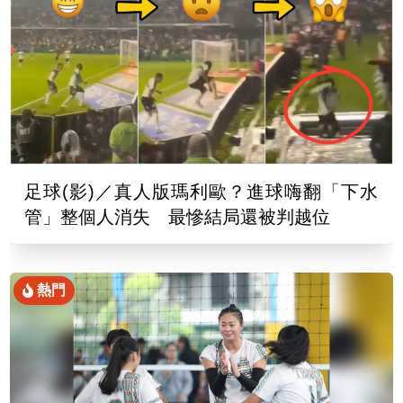
足球(影)／真人版瑪利歐？進球嗨翻「下水
管」整個人消失 最慘結局還被判越位
熱門