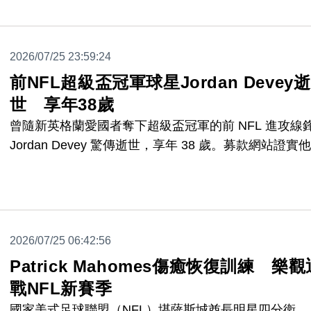
2026/07/25 23:59:24
前NFL超級盃冠軍球星Jordan Devey逝
世 享年38歲
曾隨新英格蘭愛國者奪下超級盃冠軍的前 NFL 進攻線
Jordan Devey 驚傳逝世，享年 38 歲。募款網站證實
於輕生，其母親則指出，懷疑是美式足球員常見的腦部
變「慢性創傷性腦病變」導致這起悲劇。
2026/07/25 06:42:56
Patrick Mahomes傷癒恢復訓練 樂觀
戰NFL新賽季
國家美式足球聯盟（NFL）堪薩斯城酋長明星四分衛