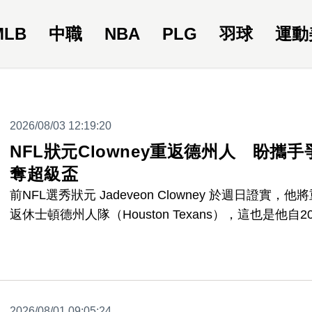
MLB
中職
NBA
PLG
羽球
運動
2026/08/03 12:19:20
NFL狀元Clowney重返德州人 盼攜手
奪超級盃
前NFL選秀狀元 Jadeveon Clowney 於週日證實，他
返休士頓德州人隊（Houston Texans），這也是他自20
年後首度回歸。據悉，此合約基本價值為550萬美元，
高可達800萬美元。
2026/08/01 09:05:24