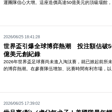
運團隊信心大增。這座造價高達50億美元的頂級場館
下來將全力迎戰明年的美式足球超級盃，以及2028年
磯奧運的開幕式與游泳賽事。
2026/06/25 18:41:28
世界盃引爆全球博弈熱潮 投注額估破5
億美元創紀錄
2026年世界盃足球賽尚未進入淘汰賽，就已掀起前所
的博弈熱潮。在參賽隊伍增加、比賽時間有利市場，以
主辦國美國博弈合法化普及的推波助瀾下，專家預估本
全球投注額將突破500億美元，創下歷史新高。
2026/06/25 17:39:02