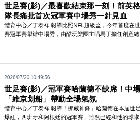
世足賽(影)／最喜歡結束那一刻！前英
隊長痛批首次冠軍賽中場秀一針見血
體育中心／丁泰祥 報導比照NFL超級盃，今年首度在
賽冠軍賽舉辦中場秀，由酷玩樂團主唱馬丁擔任創意總
負責策畫，儘管演出者星光熠熠，但足球迷似乎不太買
單，擔任英國BBC球評的前英格蘭隊長魯尼，更是一針
血地說，最喜歡的部分是結束的那一刻。
2026/07/20 10:49:56
世足賽(影)／冠軍賽哈蘭德不缺席！中
「維京划船」帶動全場氣氛
體育中心／丁泰祥 報導「挪威神鋒」哈蘭德在本屆世
爆紅，西班牙和阿根廷的冠軍賽，雖然已經和他的球隊
關，但哈蘭德還是以另類的形式參與了冠軍戰，同時也
上半場0:0有點枯燥的比賽，帶來一些歡樂的氣氛。