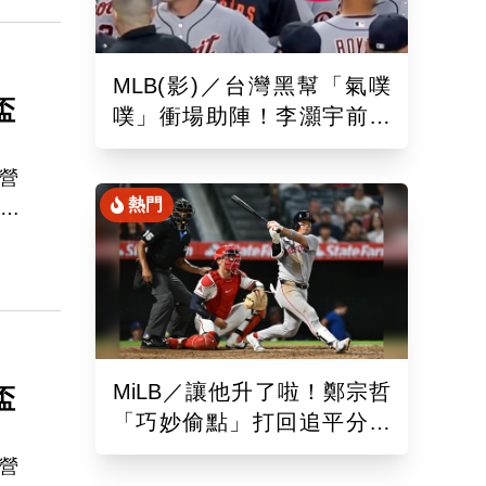
MLB(影)／台灣黑幫「氣噗
盃
噗」衝場助陣！李灝宇前輩
遭觸身球「引爆大場面」
，營
熱門
，成
超
MiLB／讓他升了啦！鄭宗哲
盃
「巧妙偷點」打回追平分助
隊以10比4大勝
，營