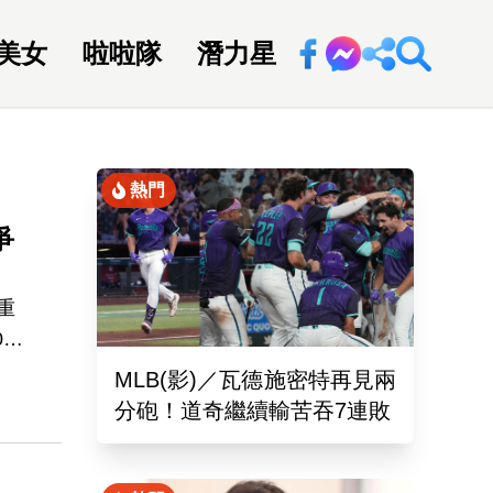
美女
啦啦隊
潛力星
回新聞網
熱門
爭
將重
18
最
MLB(影)／瓦德施密特再見兩
分砲！道奇繼續輸苦吞7連敗