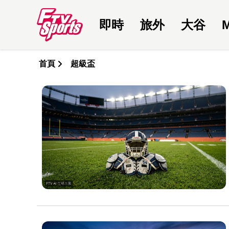
即時
旅外
大谷
首頁
超級盃