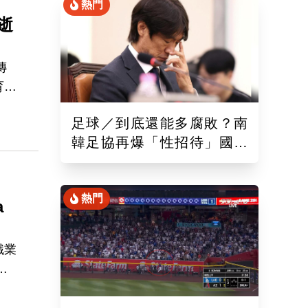
熱門
 逝
傳
育名
死
足球／到底還能多腐敗？南
韓足協再爆「性招待」國際
裁判！外媒痛批：丟臉丟到
國外去
熱門
a
職業
年
人