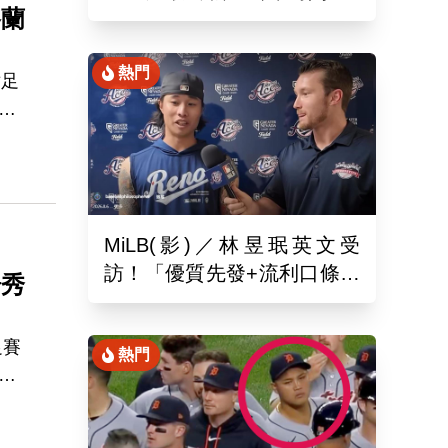
格蘭
月26於新潟主場舉辦引退儀
式
熱門
世足
監
見
MiLB(影)／林昱珉英文受
訪！「優質先發+流利口條」
場秀
被讚爆 網：有Ray的感覺
足賽
熱門
無
為