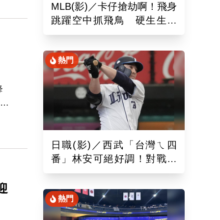
MLB(影)／卡仔搶劫啊！飛身
跳躍空中抓飛鳥 硬生生沒
收艾德曼追平砲
熱門
鋒
他死
病
日職(影)／西武「台灣ㄟ四
番」林安可絕好調！對戰軟
銀敲二壘長打連2場敲安
迎
熱門