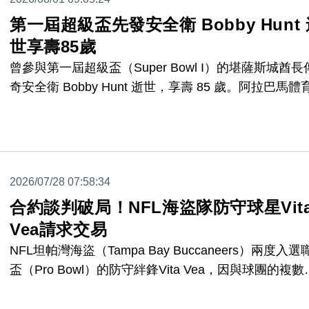
第一屆超級盃先發安全衛 Bobby Hunt
世享壽85歲
曾參與第一屆超級盃（Super Bowl I）的堪薩斯城酋長
奇安全衛 Bobby Hunt 逝世，享壽 85 歲。阿拉巴馬體
人堂暨博物館於本週宣布此消息，目前尚未公布其確切
因與過世日期。
2026/07/28 07:58:34
合約談判破局！NFL海盜隊防守球星Vit
Vea請求交易
NFL坦帕灣海盜（Tampa Bay Buccaneers）兩度入選
盃（Pro Bowl）的防守絆鋒Vita Vea，因與球團的複數
新合約談判破裂，已正式向球隊提出交易請求。其經紀
Collin Roberts已證實此消息。