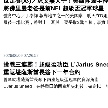
世足賽(影)／虎父無犬子！美國隊最年
將佛里曼老爸是前NFL超級盃冠軍球星
體育中心／丁泰祥 報導地主之一的美國隊，明天在D組
最後一場比賽，將對上土耳其，要爭取3戰全勝，事實
當他們在第2戰在西雅圖以2:0擊敗澳洲之後，就已經確
晉級淘汰賽，而這場比賽美國隊唯一自己的進球，是陣
最年輕，才21歲的艾利克斯.佛里曼(Alex Freeman)，
名將之後，父親是前NFL綠灣包裝工隊的超級盃冠軍接
2026/06/09 07:26:53
員安東尼奧.佛里曼(Antonio Freeman)。
挑戰三連霸！超級盃功臣 L’Jarius Sne
重返堪薩斯酋長簽下一年合約
曾幫助堪薩斯酋長奪下兩座超級盃冠軍的資深角衛
L’Jarius Sneed，在轉戰田納西泰坦失利後，確定以一
高 500 萬美元的合約重返老東家。這名防守悍將的回
將為酋長隊爭取衛冕之路注入強心針。