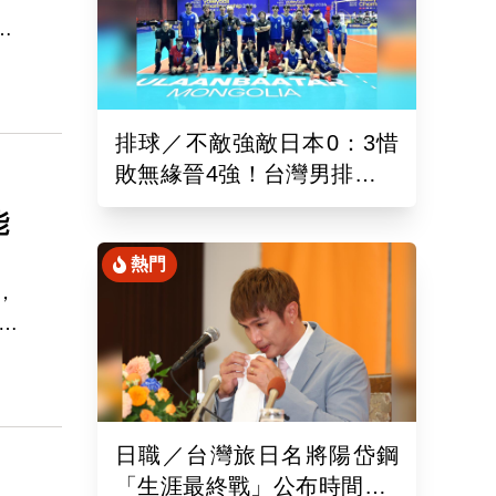
勢
。
排球／不敵強敵日本0：3惜
敗無緣晉4強！台灣男排亞洲
東區排球錦標賽續拚最佳名
能
次
熱門
，
的
磨
日職／台灣旅日名將陽岱鋼
「生涯最終戰」公布時間！9