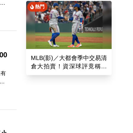
，接
熱門
洛杉
00
MLB(影)／大都會季中交易清
倉大拍賣！資深球評竟稱送
未有
出的球員都是「垃圾」
及
屆