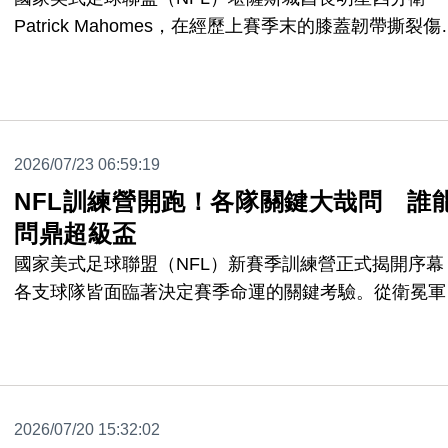
Patrick Mahomes，在經歷上賽季末的膝蓋韌帶撕裂傷
後，已獲准恢復完整訓練。總教練 Andy Reid 表示，
Mahomes 對於在9月的常規賽首戰登場感到極度樂觀
2026/07/23 06:59:19
NFL訓練營開跑！各隊關鍵大哉問 誰
問鼎超級盃
國家美式足球聯盟（NFL）新賽季訓練營正式揭開序幕
各支球隊皆面臨著決定賽季命運的關鍵考驗。從衛冕軍
教練團變動、明星四分衛的傷癒復出，到老將與新秀的
合，各隊都必須在開季前解答這些核心難題。
2026/07/20 15:32:02