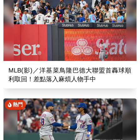
MLB(影)／洋基菜鳥隆巴德大聯盟首轟球順
利取回！差點落入麻煩人物手中
熱門