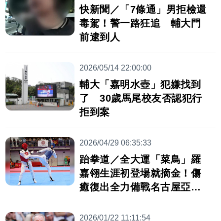
快新聞／「7條通」男拒檢還
毒駕！警一路狂追 輔大門
前逮到人
2026/05/14 22:00:00
輔大「嘉明水壺」犯嫌找到
了 30歲馬尾校友否認犯行
拒到案
2026/04/29 06:35:33
跆拳道／全大運「菜鳥」羅
嘉翎生涯初登場就摘金！傷
癒復出全力備戰名古屋亞運
決選
2026/01/22 11:11:54