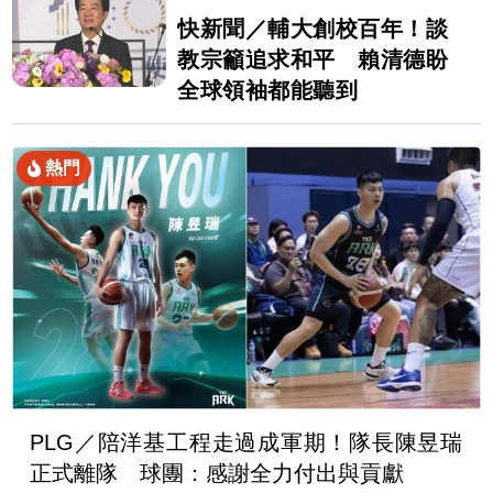
快新聞／輔大創校百年！談
教宗籲追求和平 賴清德盼
全球領袖都能聽到
熱門
PLG／陪洋基工程走過成軍期！隊長陳昱瑞
正式離隊 球團：感謝全力付出與貢獻