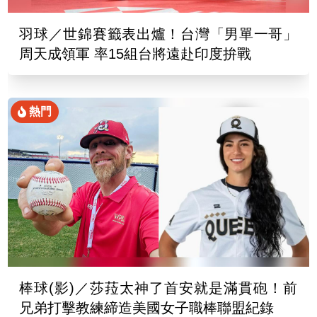
羽球／世錦賽籤表出爐！台灣「男單一哥」
周天成領軍 率15組台將遠赴印度拚戰
熱門
棒球(影)／莎菈太神了首安就是滿貫砲！前
兄弟打擊教練締造美國女子職棒聯盟紀錄