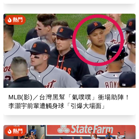
熱門
MLB(影)／台灣黑幫「氣噗噗」衝場助陣！
李灝宇前輩遭觸身球「引爆大場面」
熱門