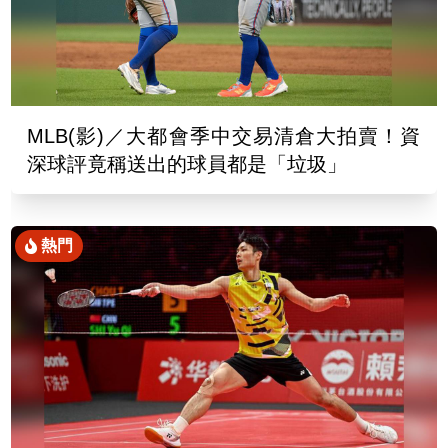
MLB(影)／大都會季中交易清倉大拍賣！資
深球評竟稱送出的球員都是「垃圾」
熱門