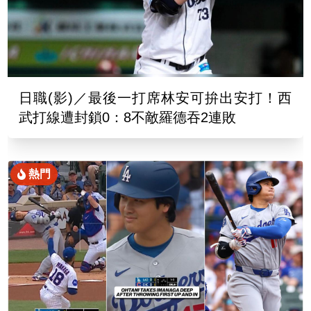
日職(影)／最後一打席林安可拚出安打！西
武打線遭封鎖0：8不敵羅德吞2連敗
熱門