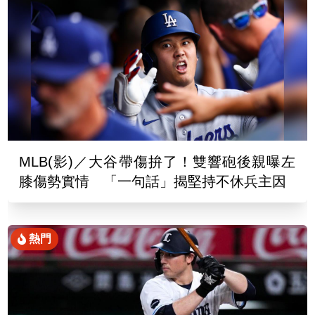
MLB(影)／大谷帶傷拚了！雙響砲後親曝左
膝傷勢實情 「一句話」揭堅持不休兵主因
熱門