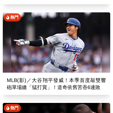
熱門
MLB(影)／大谷翔平發威！本季首度敲雙響
砲單場繳「猛打賞」！道奇依舊苦吞6連敗
熱門