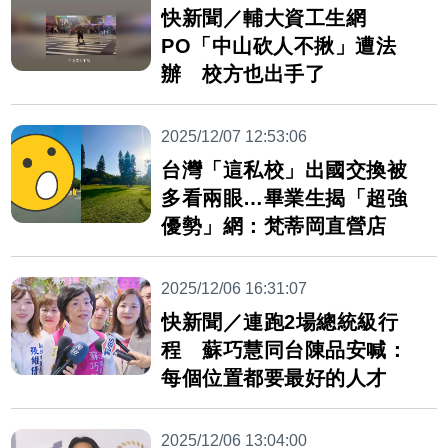
快新聞／輔大資工生網
PO「中山砍人不揪」遭法
辦 校方也出手了
2025/12/07 12:53:06
台灣「這私校」出國交換被
多看兩眼…畢業生揭「超強
優勢」網：梵蒂岡直營店
2025/12/06 16:31:07
快新聞／連跑2場總統級行
程 蘇巧慧同台陳品安喊：
每個位置都要最好的人才
2025/12/06 13:04:00