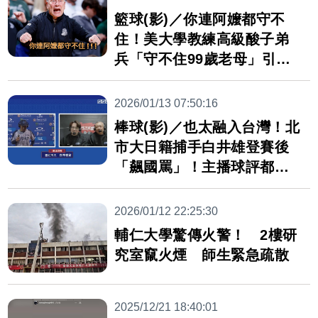
籃球(影)／你連阿嬤都守不
住！美大學教練高級酸子弟
兵「守不住99歲老母」引熱
議
2026/01/13 07:50:16
棒球(影)／也太融入台灣！北
市大日籍捕手白井雄登賽後
「飆國罵」！主播球評都笑
歪
2026/01/12 22:25:30
輔仁大學驚傳火警！ 2樓研
究室竄火煙 師生緊急疏散
2025/12/21 18:40:01