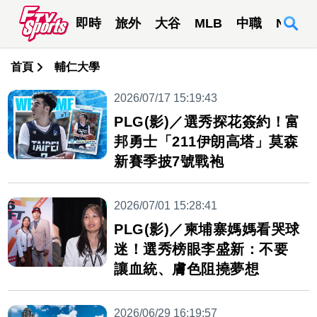
即時
旅外
大谷
MLB
中職
NBA
首頁
輔仁大學
2026/07/17 15:19:43
PLG(影)／選秀探花簽約！富
邦勇士「211伊朗高塔」莫森
新賽季披7號戰袍
2026/07/01 15:28:41
PLG(影)／柬埔寨媽媽看哭球
迷！選秀榜眼李盛新：不要
讓血統、膚色阻撓夢想
2026/06/29 16:19:57