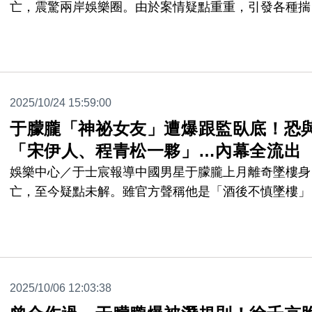
亡，震驚兩岸娛樂圈。由於案情疑點重重，引發各種揣
測、陰謀論，網路上更流傳他並非單純墜樓，而是疑似
受虐待與凌辱後被拋下樓，甚至傳出他肛門殘留多人體
液。然而，中國YouTuber李沐陽，近日發布新片表示
獲網友爆料，于朦朧疑似生前臉上被倒烙了導演辛奇中
2025/10/24 15:59:00
「辛」字，李沐陽也在影片中揭開了兩人的驚悚內幕。
于朦朧「神祕女友」遭爆跟監臥底！恐
「宋伊人、程青松一夥」…內幕全流出
娛樂中心／于士宸報導中國男星于朦朧上月離奇墜樓身
亡，至今疑點未解。雖官方聲稱他是「酒後不慎墜樓」
但隨著各種影片與爆料曝光，外界懷疑這起死亡事件暗
驚人內幕。然而，中國YouTuber李沐陽，今日發布新
示，接獲網友爆料，疑似于朦朧生前的「神祕女友」也
參與涉案過程，可能是兇手之一。據網友稱，該名女性
2025/10/06 12:03:38
似有目的的接近于朦朧，恐為被安排在其身邊的臥底，
期監視著于朦朧，「據說于朦朧那個曾藏有洗錢證