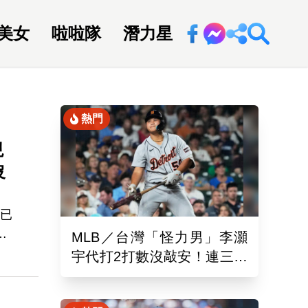
美女
啦啦隊
潛力星
回新聞網
熱門
現
沒
，已
看
MLB／台灣「怪力男」李灝
色
宇代打2打數沒敲安！連三場
坐板凳 老虎11:0完封水手