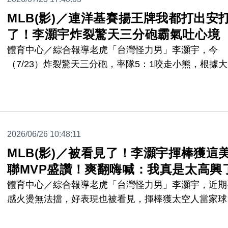
MLB(影)／連洋基賽揚王牌我都打出安
了！李灝宇炸裂驚天三分砲霸氣吐心境
體育中心／綜合報導老虎「台灣怪力男」李灝宇，今
（7/23）炸裂驚天三分砲，率隊5：1咬走小熊，根據
盟官網報導，賽後受訪他霸氣外露，自信表示：「連洋
王牌柯爾（Gerrit Cole）我都能敲安了，真的沒什麼好
的。」
2026/06/26 10:48:11
MLB(影)／被看見了！李灝宇揮棒獲這
聯MVP盛讚！爽翻嗨喊：我真是太高興
體育中心／綜合報導老虎「台灣怪力男」李灝宇，近期
感火燙無法擋，好表現也被看見，揮棒獲太空人當家球
「阿土伯」奧圖維（Jos&eacute; Altuve）肯定，讓李
欣喜若狂，嗨喊：「他可是準名人堂球星欸！」