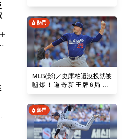
板
娜璉笑開懷網友全笑翻
家
熱門
士
虎
，連
MLB(影)／史庫柏還沒投就被
噓爆！道奇新王牌6局失2
來
分 交易後首秀吞第六敗
熱門
因