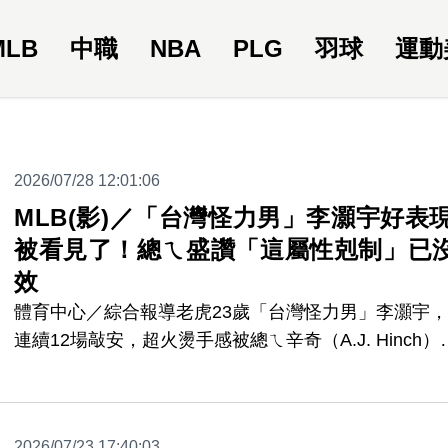
MLB
中職
NBA
PLG
羽球
運動
2026/07/28 12:01:06
MLB(影)／「台灣怪力男」李灝宇好表
被看見了！總ㄟ盛讚「這屬性剋制」已
效
體育中心／綜合報導老虎23歲「台灣怪力男」李灝宇
連續12場敲安，超火燙手感被總ㄟ辛奇（A.J. Hinch）
見了，認證李灝宇已突破「右投剋右打限制」，未來角
定位將會更加靈活。
2026/07/23 17:40:03