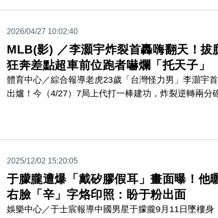
2026/04/27 10:02:40
MLB(影) ／李灝宇炸裂首轟嗨翻天！拔
狂奔差點超車前位跑者嚇爛「托天子」
體育中心／綜合報導老虎23歲「台灣怪力男」李灝宇
出爐！今（4/27）7局上代打一棒建功，炸裂逆轉兩分
繞壘當下李灝宇嗨翻天，不斷捶胸狂吼，還全力衝刺繞
壘，差點超車前位跑者「托天子」托雷斯（Gleyber
Torres），讓托雷斯嚇爛，忍不住回頭叫李灝宇慢一點
畫面相當逗趣。
2025/12/02 15:20:05
于朦朧遭爆「戴矽膠假耳」畫面曝！他
右臉「辛」字烙印照：盼于粉出面
娛樂中心／于士宸報導中國男星于朦朧9月11日墜樓身