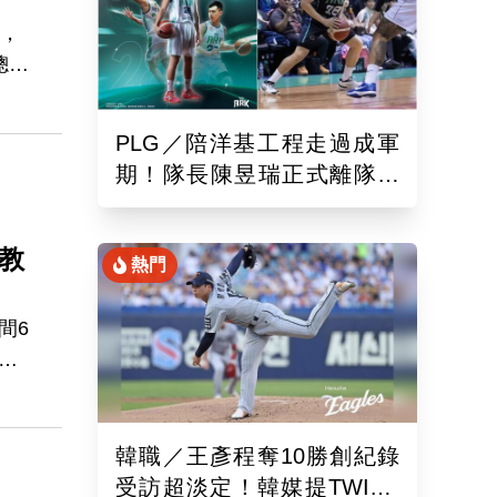
會，
總教
內抗
PLG／陪洋基工程走過成軍
虎
期！隊長陳昱瑞正式離隊
球團：感謝全力付出與貢獻
」
教
熱門
間6
場禁
禁賽
韓職／王彥程奪10勝創紀錄
受訪超淡定！韓媒提TWICE