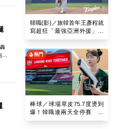
韓職(影)／旅韓首年王彥程就
腿
寫超狂「最強亞洲外援」紀
錄！6局飆7K奪單季第10勝
首轟
熱門
砲，
，
棒球／球場草皮75.7度燙到
曬
爆！韓職連兩天全停賽 工
作人員、球迷頻傳熱傷害