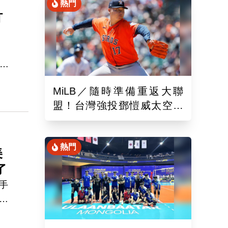
熱門
打
大聯
基
MiLB／隨時準備重返大聯
怕
盟！台灣強投鄧愷威太空人
3A登板後援1.2局飆3K
熱門
美
了
手
星
灝宇