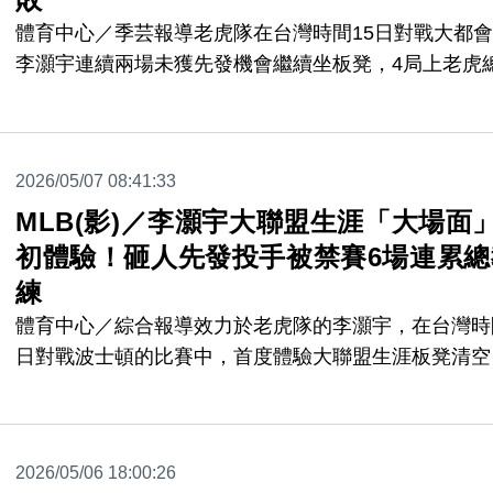
體育中心／季芸報導老虎隊在台灣時間15日對戰大都
李灝宇連續兩場未獲先發機會繼續坐板凳，4局上老虎
練辛奇（A.J. Hinch）因爲不滿重播輔助判決，衝進場
議遭到驅逐，在沒有主帥的狀況下，加上大都會艾文
（A.J. Ewing）剛升上大聯盟就敲出生涯首轟，終場老
2026/05/07 08:41:33
就以4：9吞敗遭橫掃。
MLB(影)／李灝宇大聯盟生涯「大場面
初體驗！砸人先發投手被禁賽6場連累總
練
體育中心／綜合報導效力於老虎隊的李灝宇，在台灣時
日對戰波士頓的比賽中，首度體驗大聯盟生涯板凳清空
「大場面」，不過「主角」之一的瓦迪茲（Framber
Valdez）賽後卻因為被認定故意投觸身球砸人，被判6
賽處份，就連老虎總教練辛奇（A.J. Hinch）也被牽連
2026/05/06 18:00:26
1場。