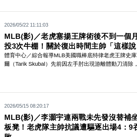
2026/05/22 11:11:03
MLB(影)／老虎塞揚王牌術後不到一個
投3次牛棚！關於復出時間主帥「這樣說
體育中心／綜合報導MLB美國職棒底特律老虎王牌史庫
爾（Tarik Skubal）先前因左手肘出現游離體動刀清除
復速度相當快，原先預期要缺陣2至3個月，但嘗試新
術方式，目前開刀後不到一個月已經完成3次牛棚投球
讓外界好奇他的復出時間點。
2026/05/15 08:20:17
MLB(影)／李灝宇連兩戰未先發沒替補
板凳！老虎隊主帥抗議遭驅逐出場4：9
敗