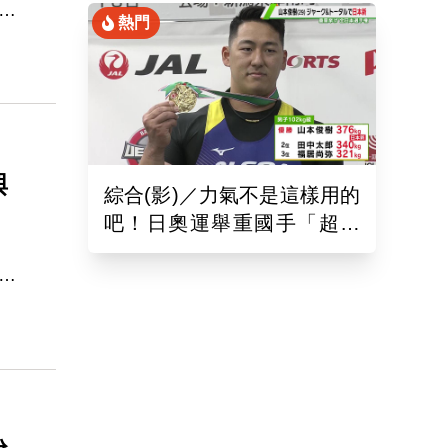
熱門
遭
，接
的
與
綜合(影)／力氣不是這樣用的
吧！日奧運舉重國手「超商
偷雞蛋」被活逮把店員推到
，
骨折
藏
片表
有
疑
長