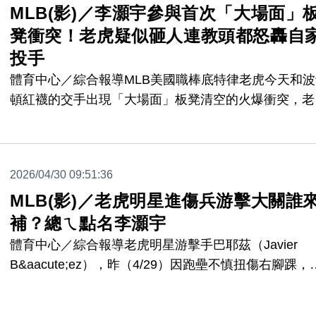
MLB(影)／李灝宇參與首次「大場面」
凳衝突！老虎疑似砸人連教頭都怒轟自
投手
體育中心／綜合報導MLB美國職棒底特律老虎今天和波
頓紅襪的交手出現「大場面」板凳清空的火爆衝突，老
投手瓦德茲（Framber Valdez）疑似砸人成為導火線
自家教頭辛奇（AJ Hinch）都挺不下去。
2026/04/30 09:51:36
MLB(影)／老虎明星進傷兵游擊大關誰
補？總ㄟ點名李灝宇
體育中心／綜合報導老虎明星游擊手巴耶茲（Javier
B&aacute;ez），昨（4/29）因跑壘不慎扭傷右腳踝，
此進入傷兵名單，內野人力吃緊的老虎游擊大關誰來補
呢？主帥辛奇（A.J. Hinch）點名李灝宇。