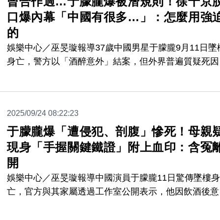
曾合作過…于朦朧爆被潛規則！徐千京
口爆內幕「中國有很多…」：怎麼用強
的
娛樂中心／巫旻璇報導37歲中國男星于朦朧9月11日墜
身亡，警方以「酒醉意外」結案，但外界普遍質疑死因
單純，懷疑他可能是潛規則受害者。曾與于朦朧曾合作
喜劇的「八點檔女神」徐千京2日民視年度最新大戲《
媽媽》開鏡記者會時，被問及此事，罕見鬆口談及中國
2025/09/24 08:22:23
藝圈潛規則現象與自身經驗。
于朦朧爆「遭侵犯、剖腹」慘死！母親
現身「手握關鍵鐵證」附上血印：含冤
開
娛樂中心／巫旻璇報導中國演員于朦朧11日驚傳墜樓身
亡，官方與其家屬透過工作室公開表示，他因飲酒後意
墜樓，且警方已完成調查並排除刑事案件，不過由於細
始終未公開，加上相關貼文大量遭刪除，網路謠言四起