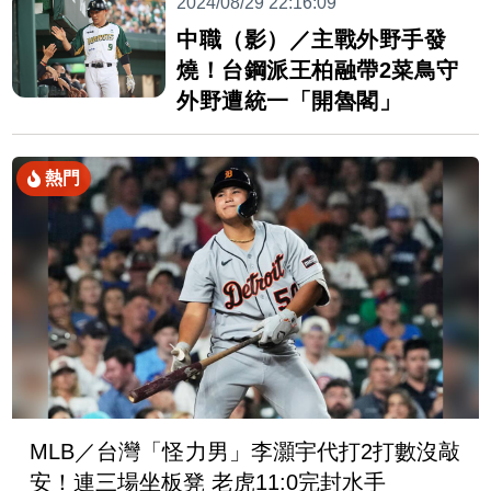
2024/08/29 22:16:09
中職（影）／主戰外野手發
燒！台鋼派王柏融帶2菜鳥守
外野遭統一「開魯閣」
熱門
MLB／台灣「怪力男」李灝宇代打2打數沒敲
安！連三場坐板凳 老虎11:0完封水手