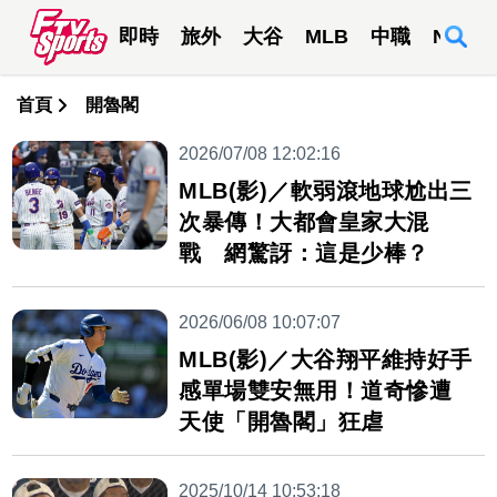
即時
旅外
大谷
MLB
中職
NBA
首頁
開魯閣
2026/07/08 12:02:16
MLB(影)／軟弱滾地球尬出三
次暴傳！大都會皇家大混
戰 網驚訝：這是少棒？
2026/06/08 10:07:07
MLB(影)／大谷翔平維持好手
感單場雙安無用！道奇慘遭
天使「開魯閣」狂虐
2025/10/14 10:53:18