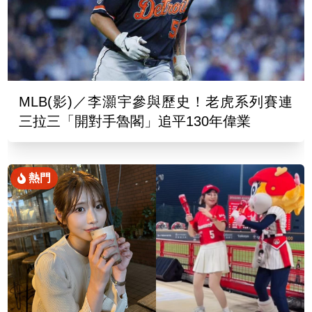
MLB(影)／李灝宇參與歷史！老虎系列賽連
三拉三「開對手魯閣」追平130年偉業
熱門