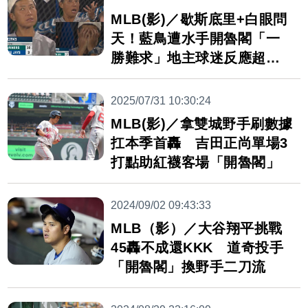
MLB(影)／歇斯底里+白眼問
天！藍鳥遭水手開魯閣「一
勝難求」地主球迷反應超真
實
2025/07/31 10:30:24
MLB(影)／拿雙城野手刷數據
扛本季首轟 吉田正尚單場3
打點助紅襪客場「開魯閣」
2024/09/02 09:43:33
MLB（影）／大谷翔平挑戰
45轟不成還KKK 道奇投手
「開魯閣」換野手二刀流