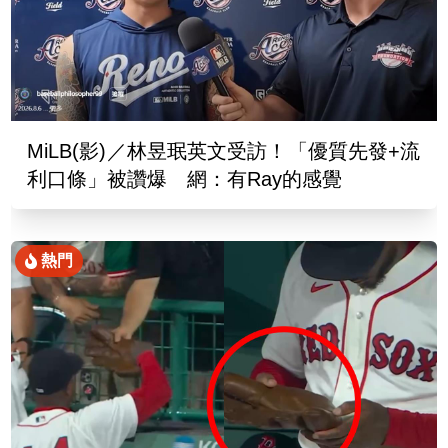
MiLB(影)／林昱珉英文受訪！「優質先發+流
利口條」被讚爆 網：有Ray的感覺
熱門