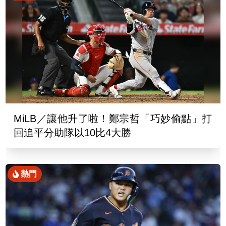
MiLB／讓他升了啦！鄭宗哲「巧妙偷點」打
回追平分助隊以10比4大勝
熱門