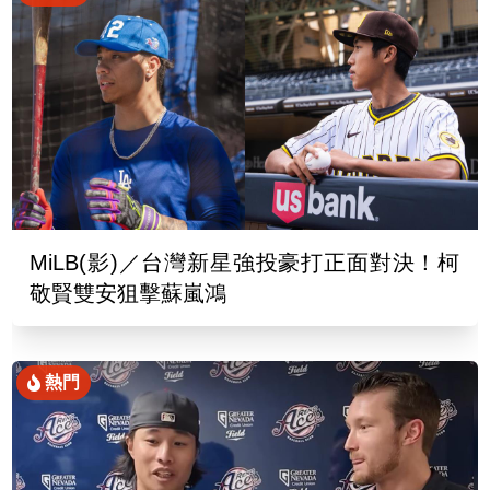
MiLB(影)／台灣新星強投豪打正面對決！柯
敬賢雙安狙擊蘇嵐鴻
熱門