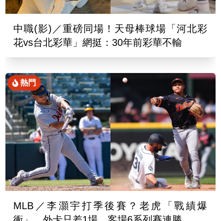
中職(影)／重磅同場！天母棒球場「河北彩
花vs台北彩華」網挺：30年前彩華不輸
熱門
MLB／李灝宇打季後賽？老虎「戰績爆
衝」 外卡只差1場、客場6系列賽連勝