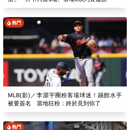
熱門
MLB(影)／李灝宇圈粉客場球迷！踢館水手
被要簽名 當地狂粉：終於見到你了
熱門