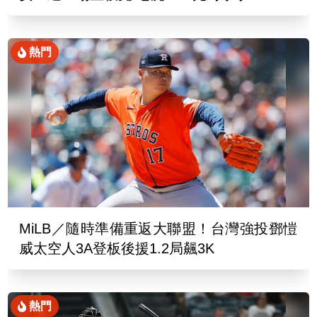
熱門
MiLB／隨時準備重返大聯盟！台灣強投鄧愷
威太空人3A登板後援1.2局飆3K
熱門