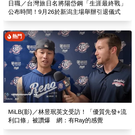
日職／台灣旅日名將陽岱鋼「生涯最終戰」
公布時間！9月26於新潟主場舉辦引退儀式
熱門
MiLB(影)／林昱珉英文受訪！「優質先發+流
利口條」被讚爆 網：有Ray的感覺