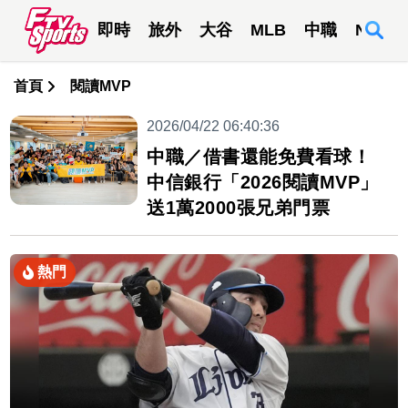
即時
旅外
大谷
MLB
中職
NBA
首頁
閱讀MVP
2026/04/22 06:40:36
中職／借書還能免費看球！
中信銀行「2026閱讀MVP」
送1萬2000張兄弟門票
熱門