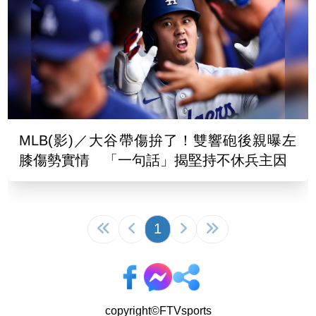
MLB(影)／大谷帶傷拚了！雙響砲後親曝左
膝傷勢實情 「一句話」揭堅持不休兵主因
1
copyright©FTVsports