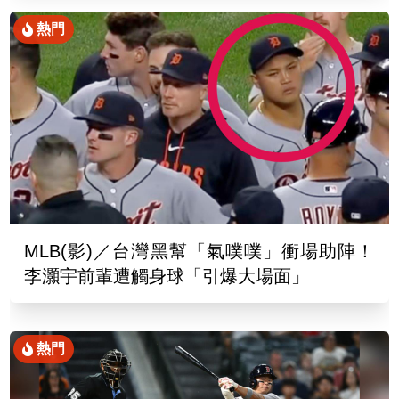
熱門
MLB(影)／台灣黑幫「氣噗噗」衝場助陣！
李灝宇前輩遭觸身球「引爆大場面」
熱門