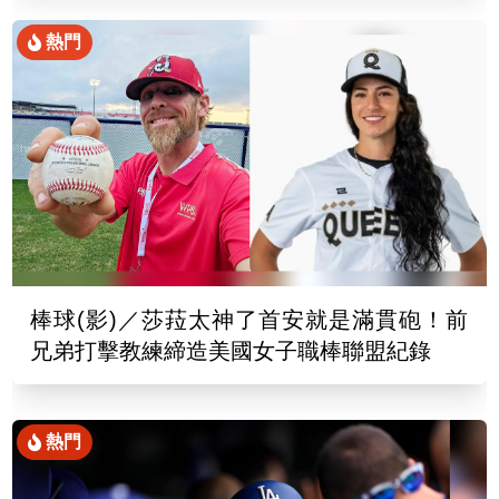
熱門
棒球(影)／莎菈太神了首安就是滿貫砲！前
兄弟打擊教練締造美國女子職棒聯盟紀錄
熱門