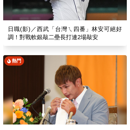
日職(影)／西武「台灣ㄟ四番」林安可絕好
調！對戰軟銀敲二壘長打連2場敲安
熱門