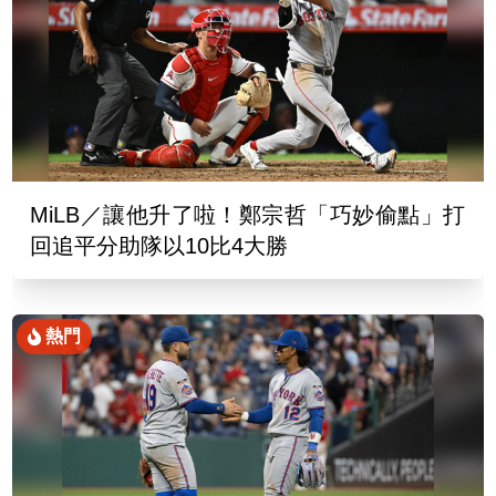
MiLB／讓他升了啦！鄭宗哲「巧妙偷點」打
回追平分助隊以10比4大勝
熱門