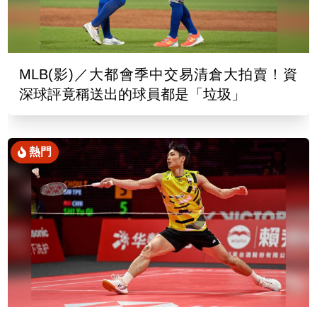
MLB(影)／大都會季中交易清倉大拍賣！資
深球評竟稱送出的球員都是「垃圾」
熱門