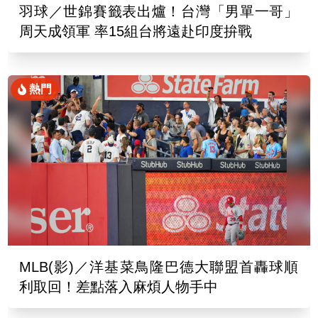
羽球／世錦賽籤表出爐！台灣「男單一哥」
周天成領軍 率15組台將遠赴印度拚戰
熱門
MLB(影)／洋基菜鳥隆巴德大聯盟首轟球順
利取回！差點落入麻煩人物手中