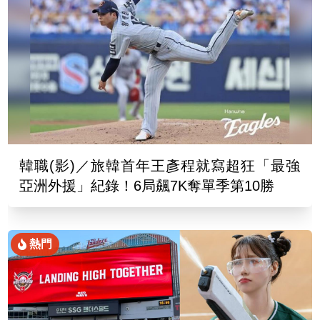
韓職(影)／旅韓首年王彥程就寫超狂「最強
亞洲外援」紀錄！6局飆7K奪單季第10勝
熱門