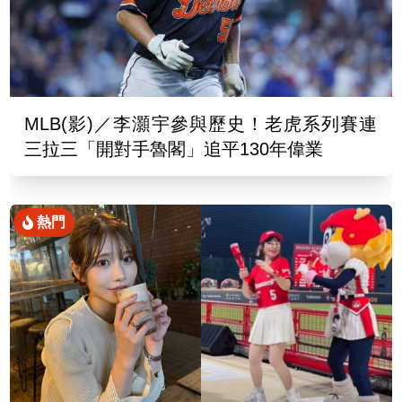
MLB(影)／李灝宇參與歷史！老虎系列賽連
三拉三「開對手魯閣」追平130年偉業
熱門