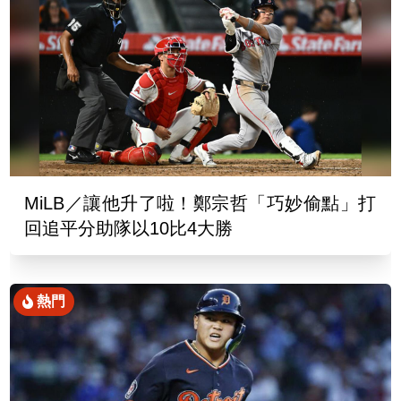
MiLB／讓他升了啦！鄭宗哲「巧妙偷點」打
回追平分助隊以10比4大勝
熱門