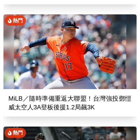
熱門
MiLB／隨時準備重返大聯盟！台灣強投鄧愷
威太空人3A登板後援1.2局飆3K
熱門