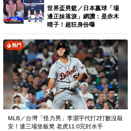
世界盃男籃／日本贏球「場
邊正妹落淚」網讚：是赤木
晴子！超狂身份曝
熱門
MLB／台灣「怪力男」李灝宇代打2打數沒敲
安！連三場坐板凳 老虎11:0完封水手