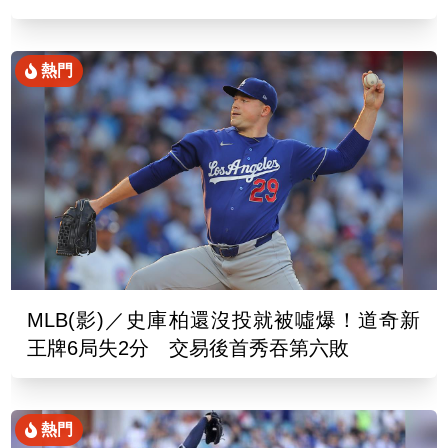
熱門
MLB(影)／史庫柏還沒投就被噓爆！道奇新
王牌6局失2分 交易後首秀吞第六敗
熱門