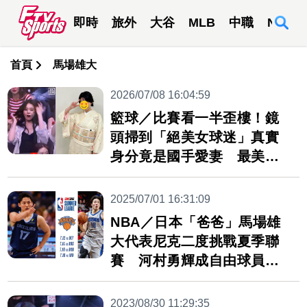
即時
旅外
大谷
MLB
中職
NBA
首頁
馬場雄大
2026/07/08 16:04:59
籃球／比賽看一半歪樓！鏡
頭掃到「絕美女球迷」真實
身分竟是國手愛妻 最美應
援網暴動
2025/07/01 16:31:09
NBA／日本「爸爸」馬場雄
大代表尼克二度挑戰夏季聯
賽 河村勇輝成自由球員追
夢
2023/08/30 11:29:35