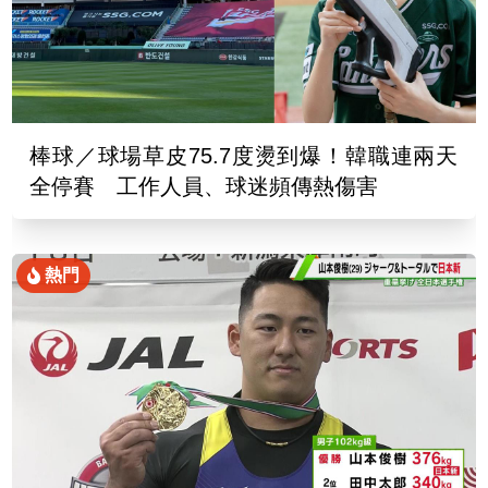
棒球／球場草皮75.7度燙到爆！韓職連兩天
全停賽 工作人員、球迷頻傳熱傷害
熱門