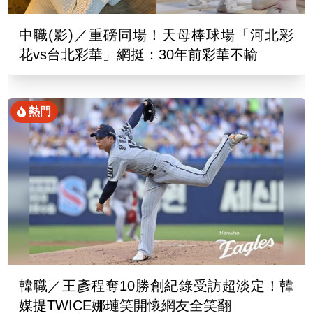
中職(影)／重磅同場！天母棒球場「河北彩
花vs台北彩華」網挺：30年前彩華不輸
熱門
韓職／王彥程奪10勝創紀錄受訪超淡定！韓
媒提TWICE娜璉笑開懷網友全笑翻