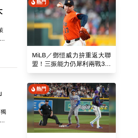
熱門
大
策
MiLB／鄧愷威力拚重返大聯
化
盟！三振能力仍犀利兩戰3局
狂飆6K
熱門
」
因獨
內
括踩
難度