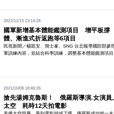
動作，宛如雜技團表演。然而，這些「小小運動員」的
均年齡只有5、6歲。
2022/12/15 13:14:28
國軍新增基本體能鑑測項目 增平板撐
體、漸進式折返跑等6項目
民視新聞／楊凱安、簡士峯、SNG 台北報導國防部參
軍訓練內容，並結合科學訓練，調整基本體能鑑測項目
除了維持原有的俯地挺身、仰臥起坐與3000公尺跑步
外，也新增平板撐體、漸進式折返跑、壺鈴平舉、仰臥
腹、坐姿體前彎等6個項目，希望讓官兵們維持體能，
強化作戰能力。
2021/10/06 18:46:26
搶先湯姆克魯斯！ 俄羅斯導演.女演員
太空 耗時12天拍電影
美俄太空競賽，爭到電影領域了嗎，俄羅斯成功把一名