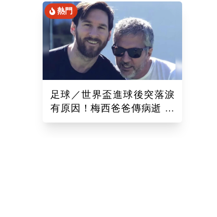
熱門
足球／世界盃進球後突落淚
有原因！梅西爸爸傳病逝 為
人低調曾是「王牌經紀人」