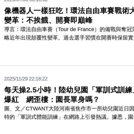
像機器人一樣狂吃！環法自由車賽戰術
變革：不挨餓、開賽即巔峰
導言：環法自由車賽（Tour de France）的備戰與奪冠
略近年出現顛覆性變革。過去選手習慣在開賽時保留實
力、後期爆發，並透過節食減重；如今頂尖車手則強調
「開賽即巔峰」，並在賽程中如機器人般瘋狂補充碳水
合物，以維持驚人體能。
2025/11/29 22:18:22
每天操2.5小時！陸幼兒園「軍訓式訓練
爆紅 網歪樓：園長單身嗎？
圖、文／CTWANT大陸河南省焦作市一所幼兒園近日
特的「軍訓式體能訓練」在網路上引發熱議。據悉，園
孩子每天要進行高達2.5小時的戶外體能課程，內容包
輪胎跳繩、雙手同時搖呼啦圈、跳上1.3米的跳箱等高