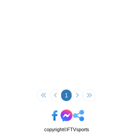
1
copyright©FTVsports