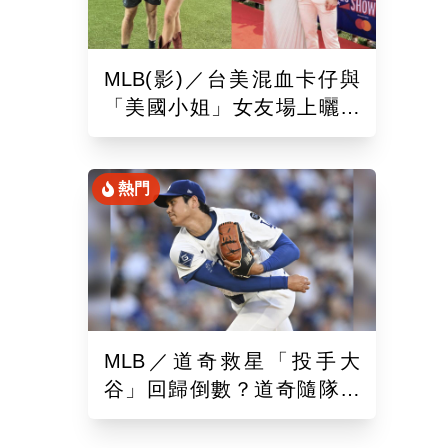
MLB(影)／台美混血卡仔與
「美國小姐」女友場上曬恩
愛！賽前獻唱大谷翔平場邊
鼓掌
熱門
MLB／道奇救星「投手大
谷」回歸倒數？道奇隨隊記
者樂觀曝「最新進展」