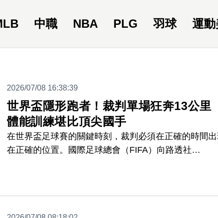
MLB
中職
NBA
PLG
羽球
運動
2026/07/08 16:38:39
世界盃隱形跑者！裁判單場狂奔13公
體能訓練堪比頂尖國手
在世界盃足球賽的關鍵時刻，裁判必須在正確的時間出
在正確的位置。國際足球總會（FIFA）向路透社
（Reuters）透露，世界盃裁判每場比賽平均要跑12到1
公里，體能消耗完全不輸場上球員，為此FIFA早在四
就展開魔鬼訓練。
2026/07/08 08:18:02