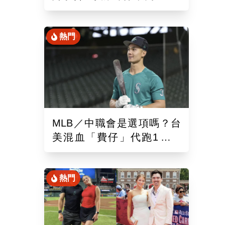
混血「龍仔」單場猛打賞
熱門
MLB／中職會是選項嗎？台
美混血「費仔」代跑1場被
DFA！再成自由球員動向受
關注
熱門