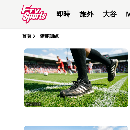
即時
旅外
大谷
首頁
體能訓練