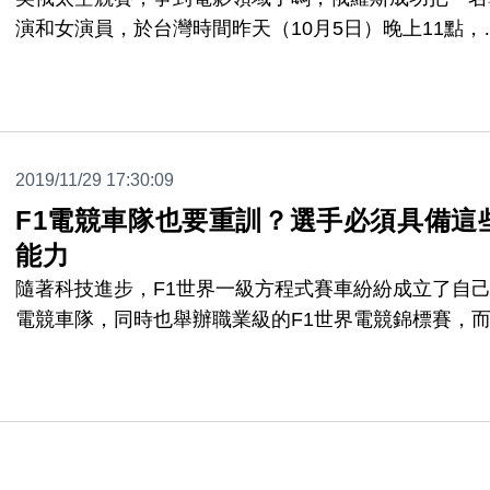
演和女演員，於台灣時間昨天（10月5日）晚上11點，
功送上國際太空站，展開電影史上第一部不靠特效，真
在太空上拍攝的電影。女演員和導演，在太空站開記者
時，笑得燦爛，說彷彿在作夢，感覺在太空上的每一刻
都是前所未有的體驗。
2019/11/29 17:30:09
F1電競車隊也要重訓？選手必須具備這
能力
隨著科技進步，F1世界一級方程式賽車紛紛成立了自
電競車隊，同時也舉辦職業級的F1世界電競錦標賽，
訓練F1電競選手，也跟真正的車手很類似，他們也需
強體能訓練，才能在長時間的比賽中不失去專注力和反
力。