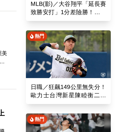
MLB(影)／大谷翔平「延長賽
平
致勝安打」1分差險勝！道奇
終止本季最長7連敗低潮
熱門
照美
，
之
捲
同時
日職／狂飆149公里無失分！
歐力士台灣新星陳睦衡二軍
先發5局好投技驚四座
上
熱門
導