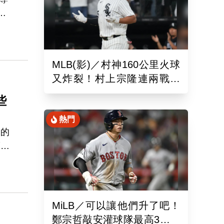
成
正
會
，
MLB(影)／村神160公里火球
又炸裂！村上宗隆連兩戰開
砲 第26轟再寫日本紀錄
些
熱門
己的
而且
要加
應
MiLB／可以讓他們升了吧！
鄭宗哲敲安灌球隊最高3打點