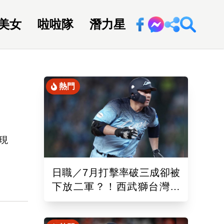
美女
啦啦隊
潛力星
回新聞網
熱門
里
現
3
日職／7月打擊率破三成卻被
年前
下放二軍？！西武獅台灣重
砲林安可「抹消登錄」原因
曝光了