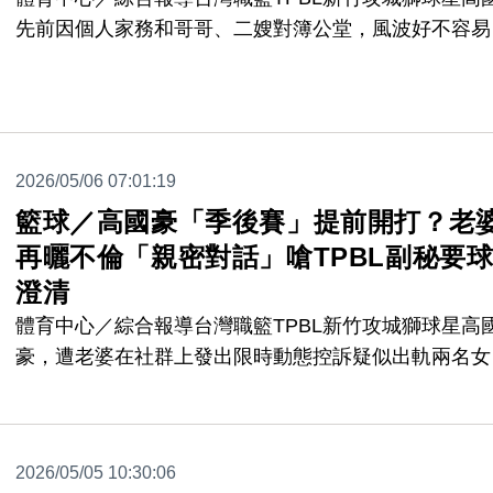
先前因個人家務和哥哥、二嫂對簿公堂，風波好不容易
息，接著又傳出高國豪疑似又與轉播中捕捉到的神祕「
鏡妹」，以及社群上流傳的「資深球迷」國小女老師再
場外風波。高國豪老婆昨（5日）晚間曬出2張截圖，
與攻城獅總經理的對話，內容可以看出她對於聯盟說法
2026/05/06 07:01:19
當不滿，針對此一事件，高國豪稍早發出動態對外致歉
證實，「已與妻子進入離婚協商程序」。
籃球／高國豪「季後賽」提前開打？老
再曬不倫「親密對話」嗆TPBL副秘要
澄清
體育中心／綜合報導台灣職籃TPBL新竹攻城獅球星高
豪，遭老婆在社群上發出限時動態控訴疑似出軌兩名女
子，對此TPBL副秘書長於5日回應「由於高國豪目前
涉及任何刑事訴訟，聯盟暫時不會進行裁罰」，不過高
豪太太再度反擊，不只再PO出高國豪與女子的「親密
2026/05/05 10:30:06
話」，同時也放上她與攻城獅總經理的談話內容，要求