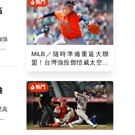
熱門
高
御嵿
但近
MiLB／隨時準備重返大聯
6投
盟！台灣強投鄧愷威太空人
」場
3A登板後援1.2局飆3K
熱門
離
星高
證
過