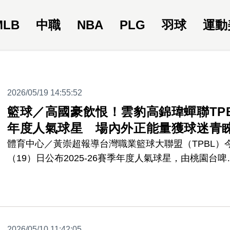
MLB
中職
NBA
PLG
羽球
運動
2026/05/19 14:55:52
籃球／高國豪飲恨！雲豹高錦瑋蟬聯TP
年度人氣球星 場內外正能量獲球迷青
體育中心／黃崇超報導台灣職業籃球大聯盟（TPBL）
（19）日公布2025-26賽季年度人氣球星，由桃園台啤
豐雲豹高錦瑋蟬聯。高錦瑋以13,611票高居第一，展
人球迷支持度，第二至第十名依序為高國豪（12,555
票）、德魯（6,822票）、阿巴西（5,514票）、林俊吉
（4,410票）、雷蒙恩（4,167票）、蔣淯安（3,849票
2026/05/10 11:42:05