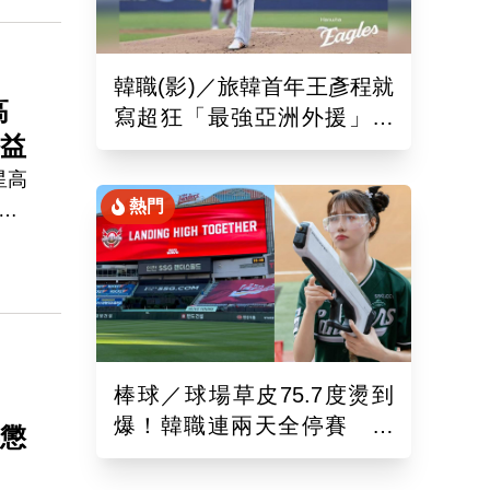
文
韓職(影)／旅韓首年王彥程就
高
寫超狂「最強亞洲外援」紀
公益
錄！6局飆7K奪單季第10勝
星高
熱門
上
19
，但
棒球／球場草皮75.7度燙到
」
爆！韓職連兩天全停賽 工
再懲
作人員、球迷頻傳熱傷害