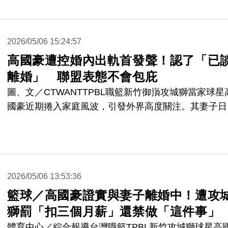
2026/05/06 15:24:57
高國豪遭控婚內出軌首發聲！認了「已
離婚」 聯盟表態不會包庇
圖、文／CTWANTTPBL職籃新竹御嵿攻城獅當家球星
國豪近期捲入家庭風波，引發外界高度關注。其妻子日
提告兩名女子涉嫌「侵害配偶權」，並在社群平台陸續
開疑似高國豪與女子間的親密對話內容，影射男方涉及
內感情爭議。事件持續延燒之際，高國豪今（6）日也
發聲，坦言目前已與妻子進入離婚協商程序，強調將以
2026/05/06 13:53:36
靜、負責的態度處理後續事宜。
籃球／高國豪證實與妻子離婚中！遭攻
獅罰「扣三個月薪」還禁做「這件事」
體育中心／綜合報導台灣職籃TPBL新竹攻城獅球星高