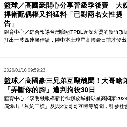
籃球／高國豪開心分享晉級季後賽 大
團必須正式說明澄清。
捍衛配偶權又抖猛料「已對兩名女性提
告」
體育中心／綜合報導台灣職籃TPBL近況火燙的新竹攻
打出一波四連勝佳績，陣中本土球星高國豪日前才發出
文慶祝球隊晉級季後賽、昨（4日）再分享球隊季後賽
覺，不料高國豪老婆同日在個人社群上發出限時動態要
衛自己的配偶權，內容直指已對兩名女性侵權提告，引
2026/01/10 09:59:23
網友討論。
籃球／高國豪三兄弟互毆醜聞！大哥嗆
「弄斷你的腳」遭判拘役30日
體育中心／李明融報導新竹御嵿攻城獅球星高國豪202
底爆出「私約二嫂」及與2位哥哥互毆等醜聞，引發社
論，高國豪遭聯盟依照規章暫時停賽。事後3人互告，
大哥揚言嗆高國豪「我要弄斷你的腳，讓你再也沒辦法