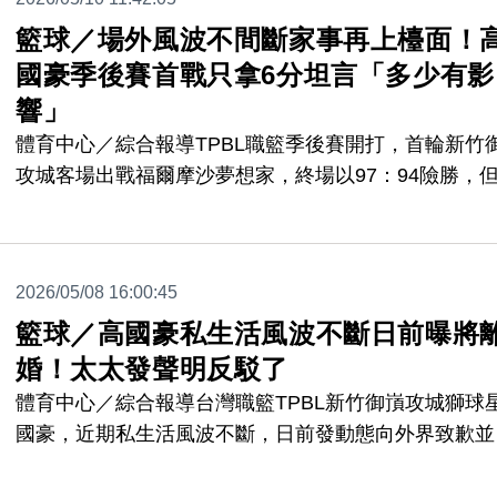
飛克（3,774票）、謝亞軒（3,747票）與林書緯（3,
籃球／場外風波不間斷家事再上檯面！
國豪季後賽首戰只拿6分坦言「多少有影
響」
體育中心／綜合報導TPBL職籃季後賽開打，首輪新竹
攻城客場出戰福爾摩沙夢想家，終場以97：94險勝，
期再因「離婚問題」爆場外風波的高國豪，在這場比賽
2中、只攻下6分，賽後高國豪也坦言因為這些「家事
上表現的確受到影響。
2026/05/08 16:00:45
籃球／高國豪私生活風波不斷日前曝將
婚！太太發聲明反駁了
體育中心／綜合報導台灣職籃TPBL新竹御嵿攻城獅球
國豪，近期私生活風波不斷，日前發動態向外界致歉並
實「已與妻子進入離婚協商程序」，對此太太陳怡雯透
法律事務所發表聲明回應了。