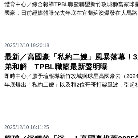
體育中心／綜合報導TPBL職籃聯盟新竹攻城獅當家球
國豪，日前經媒體曝光去年底在宜蘭蘇澳爆發在大馬路
與兄長互毆事件，三兄弟在事後互相提出告素，原本1
將要開庭，但高家兄弟在最後一刻「壓線」遞交和解書
但儘管如此，TPBL職籃聯盟發出聲明表示，除了將持
2025/12/10 19:20:18
行高國豪的禁賽處分，在宣判後也將保留追加處分的權
最新／高國豪「私約二嫂」風暴落幕！3
利。
弟和解 TPBL職籃最新聲明曝
即時中心／廖予瑄報導新竹攻城獅球星高國豪去（202
年底爆出「私約二嫂」以及和2位哥哥打架風波，引起
輿論，高也遭聯盟依照規章暫時停賽。對於打架事件，
院已另定審理期日。今（10）日稍早，TPBL聯盟發出
明，強調高國豪已和兄長和解，並在此期間持續執行停
處分，聯盟仍保留該案件一審宣判後依據該判決追加處
2025/12/10 16:11:25
之權利。