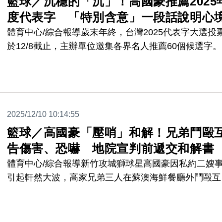
籃球／沉穩的「沉」！高國豪推薦2025
度代表字 「特別含意」一段話說明心
體育中心/綜合報導歲末年終，台灣2025代表字大選投
於12/8截止，主辦單位邀集各界名人推薦60個候選字
竹攻城獅後衛高國豪也名列其中，他推薦的年度代表字
「沉」，期許自己在場上比賽能更加沉著穩健。高國豪
擇沉作為年度代表字候選。（圖/2025台灣年度代表字
選）
2025/12/10 10:14:55
籃球／高國豪「壓哨」和解！兄弟鬥毆
告傷害、恐嚇 地院宣判前遞交和解書
體育中心/綜合報導新竹攻城獅球星高國豪因私約二嫂
引起軒然大波，高家兄弟三人在蘇澳海鮮餐廳外鬥毆互
提告傷害、恐嚇，家醜外揚。法院原訂今天(12/10)宣
但在此前已完成和解，全案已展開和解程序。