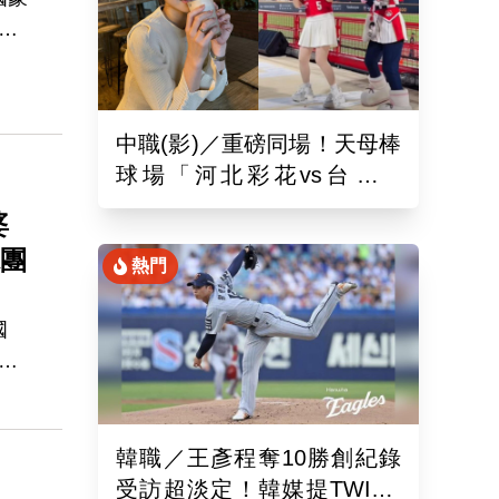
平
眼
有
是她
中職(影)／重磅同場！天母棒
相
球場「河北彩花vs台北彩
並
華」網挺：30年前彩華不輸
婆
球團
熱門
國
並未
國
對
韓職／王彥程奪10勝創紀錄
球
受訪超淡定！韓媒提TWICE