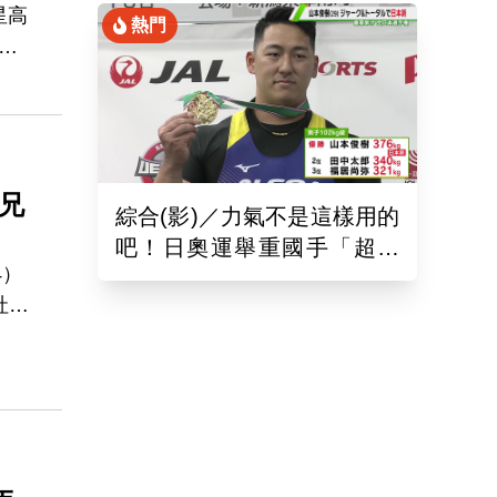
星高
熱門
上
0日
，
續執
兄
綜合(影)／力氣不是這樣用的
吧！日奧運舉重國手「超商
4）
偷雞蛋」被活逮把店員推到
社會
骨折
法
聲
賽
分