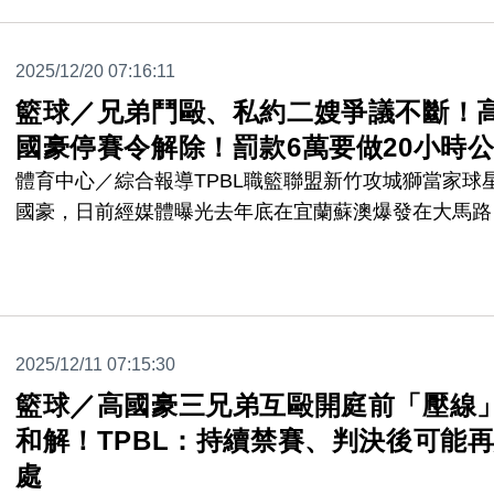
球」涉嫌恐嚇。傷害部分達成和解，公訴不受理；高聖
另涉恐嚇危安罪被判拘役30日。
2025/12/20 07:16:11
籃球／兄弟鬥毆、私約二嫂爭議不斷！
國豪停賽令解除！罰款6萬要做20小時
體育中心／綜合報導TPBL職籃聯盟新竹攻城獅當家球
國豪，日前經媒體曝光去年底在宜蘭蘇澳爆發在大馬路
與兄長互毆事件，遭到聯盟依賽程規章處以「停賽」，
號TPBL聯盟召開紀律委員會，決議高國豪停賽令解除
需要罰款6萬元，並進行至少20小時公益服務。
2025/12/11 07:15:30
籃球／高國豪三兄弟互毆開庭前「壓線
和解！TPBL：持續禁賽、判決後可能
處