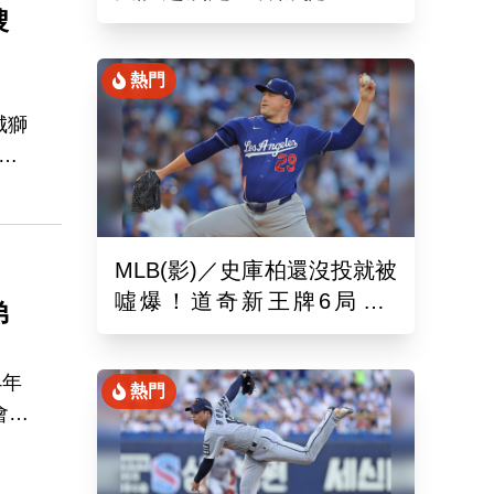
嫂
娜璉笑開懷網友全笑翻
熱門
城獅
貼
視
捍
起
MLB(影)／史庫柏還沒投就被
噓爆！道奇新王牌6局失2
弟
分 交易後首秀吞第六敗
4年
熱門
會輿
其中
打