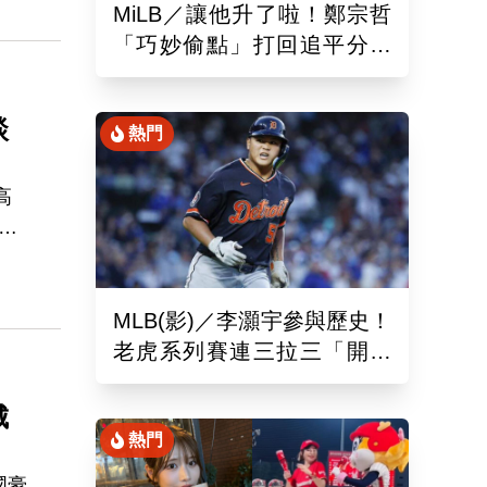
MiLB／讓他升了啦！鄭宗哲
「巧妙偷點」打回追平分助
隊以10比4大勝
談
熱門
高
前
公
婚
首度
MLB(影)／李灝宇參與歷史！
冷
老虎系列賽連三拉三「開對
手魯閣」追平130年偉業
城
熱門
國豪