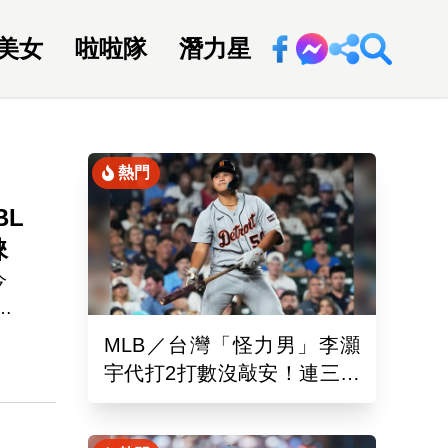
美女
啦啦隊
潛力星
回新聞網
熱門
BL
睞
今
永
現驚
MLB／台灣「怪力男」李灝
宇代打2打數沒敲安！連三場
坐板凳 老虎11:0完封水手
）、