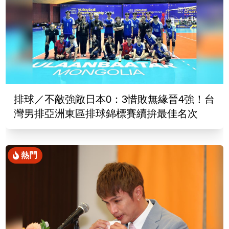
排球／不敵強敵日本0：3惜敗無緣晉4強！台
灣男排亞洲東區排球錦標賽續拚最佳名次
熱門