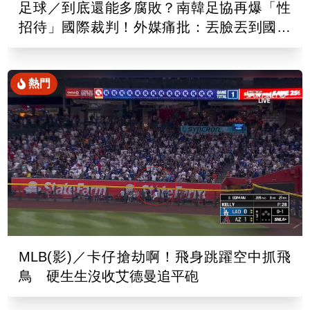
足球／到底還能多腐敗？南韓足協再爆「性
招待」國際裁判！外媒痛批：丟臉丟到國外
去
熱門
MLB(影)／卡仔搶劫啊！飛身跳躍空中抓飛
鳥 硬生生沒收艾德曼追平砲