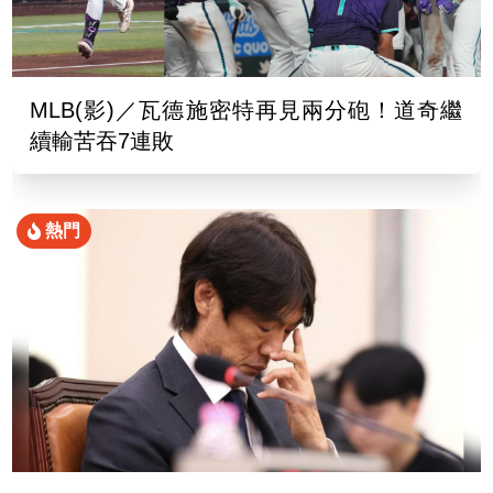
MLB(影)／瓦德施密特再見兩分砲！道奇繼
續輸苦吞7連敗
熱門