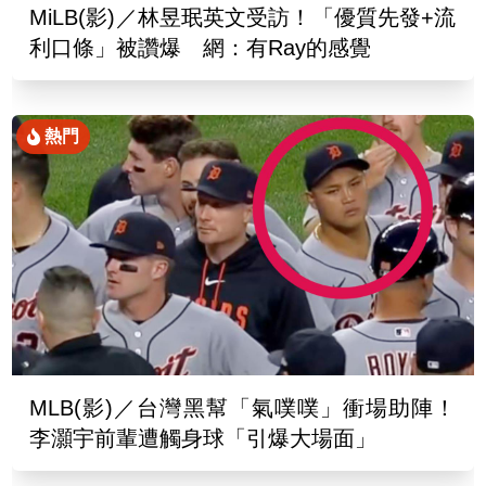
MiLB(影)／林昱珉英文受訪！「優質先發+流
利口條」被讚爆 網：有Ray的感覺
熱門
MLB(影)／台灣黑幫「氣噗噗」衝場助陣！
李灝宇前輩遭觸身球「引爆大場面」