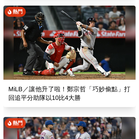
熱門
MiLB／讓他升了啦！鄭宗哲「巧妙偷點」打
回追平分助隊以10比4大勝
熱門