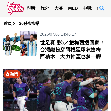
即時
旅外
大谷
MLB
中職
NBA
首頁
30秒搬搬樂
2026/07/08 14:46:17
世足賽(影)／把梅西搬回家！
台灣鐵粉穿阿根廷球衣搶梅
西積木 大力神盃也參一腳
熱門