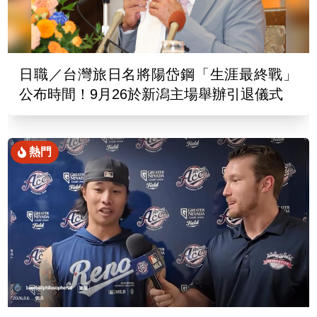
日職／台灣旅日名將陽岱鋼「生涯最終戰」
公布時間！9月26於新潟主場舉辦引退儀式
熱門