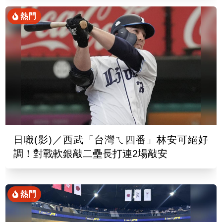
熱門
日職(影)／西武「台灣ㄟ四番」林安可絕好
調！對戰軟銀敲二壘長打連2場敲安
熱門