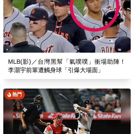
MLB(影)／台灣黑幫「氣噗噗」衝場助陣！
李灝宇前輩遭觸身球「引爆大場面」
熱門