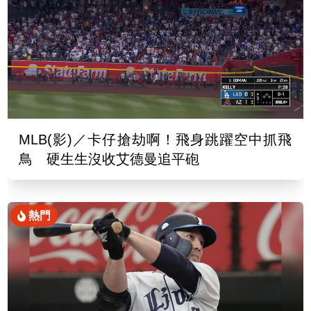
MLB(影)／卡仔搶劫啊！飛身跳躍空中抓飛
鳥 硬生生沒收艾德曼追平砲
熱門