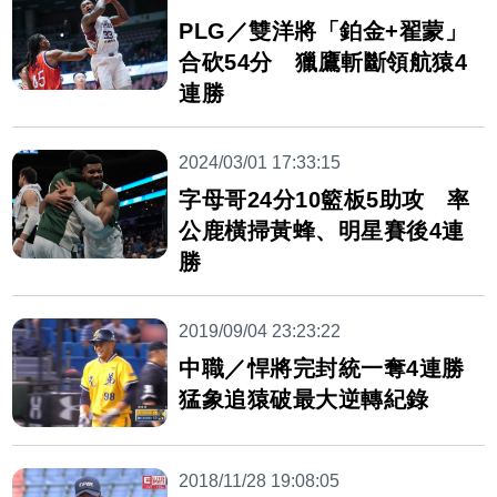
PLG／雙洋將「鉑金+翟蒙」
合砍54分 獵鷹斬斷領航猿4
連勝
2024/03/01 17:33:15
字母哥24分10籃板5助攻 率
公鹿橫掃黃蜂、明星賽後4連
勝
2019/09/04 23:23:22
中職／悍將完封統一奪4連勝
猛象追猿破最大逆轉紀錄
2018/11/28 19:08:05