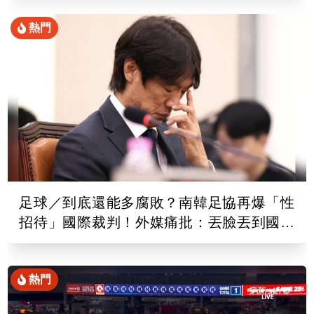
熱門
足球／到底還能多腐敗？南韓足協再爆「性
招待」國際裁判！外媒痛批：丟臉丟到國外
去
熱門