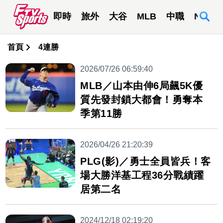
即時
旅外
大谷
MLB
中職
NBA
首頁
4連勝
2026/07/26 06:59:40
MLB／山本由伸6局飆5K優
質先發封鎖大都會！勇奪本
季第11勝
2026/04/26 21:20:39
PLG(影)／勇士全員皆兵！客
場大勝洋基工程36分戰績躍
居第二名
2024/12/18 02:19:20