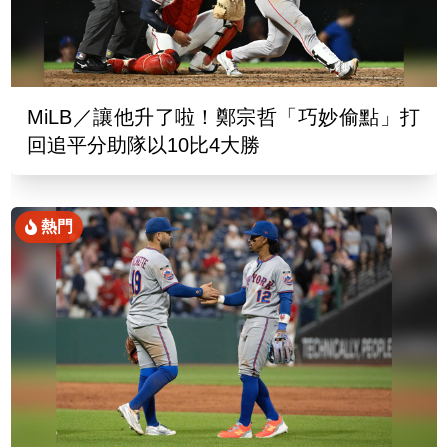
MiLB／讓他升了啦！鄭宗哲「巧妙偷點」打
回追平分助隊以10比4大勝
熱門