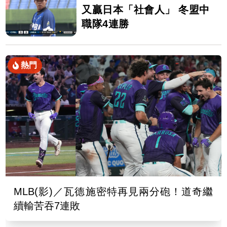
又贏日本「社會人」 冬盟中
職隊4連勝
熱門
MLB(影)／瓦德施密特再見兩分砲！道奇繼
續輸苦吞7連敗