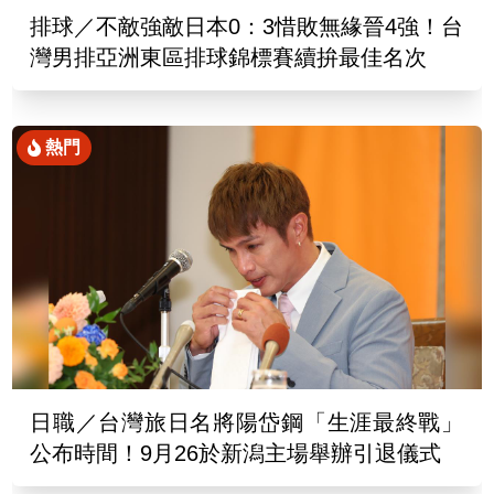
排球／不敵強敵日本0：3惜敗無緣晉4強！台
灣男排亞洲東區排球錦標賽續拚最佳名次
熱門
日職／台灣旅日名將陽岱鋼「生涯最終戰」
公布時間！9月26於新潟主場舉辦引退儀式