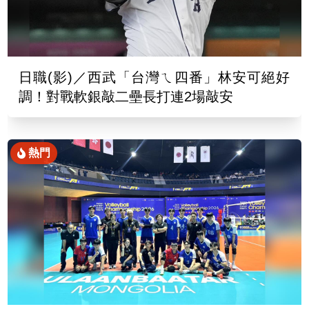
日職(影)／西武「台灣ㄟ四番」林安可絕好
調！對戰軟銀敲二壘長打連2場敲安
熱門