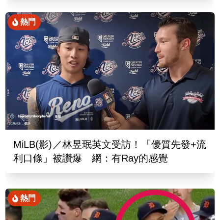
熱門
MiLB(影)／林昱珉英文受訪！「優質先發+流
利口條」被讚爆 網：有Ray的感覺
熱門