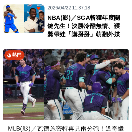
2026/04/22 11:37:18
NBA(影)／SGA斬獲年度關
鍵先生！決勝冷酷無情、獲
獎帶娃「講掰掰」萌翻外媒
熱門
MLB(影)／瓦德施密特再見兩分砲！道奇繼