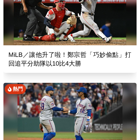
MiLB／讓他升了啦！鄭宗哲「巧妙偷點」打
回追平分助隊以10比4大勝
熱門