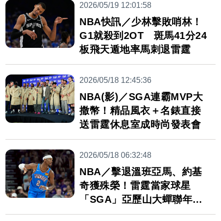
2026/05/19 12:01:58
NBA快訊／少林擊敗哨林！
G1就殺到2OT 斑馬41分24
板飛天遁地率馬刺退雷霆
2026/05/18 12:45:36
NBA(影)／SGA連霸MVP大
撒幣！精品風衣＋名錶直接
送雷霆休息室成時尚發表會
2026/05/18 06:32:48
NBA／擊退溫班亞馬、約基
奇獲殊榮！雷霆當家球星
「SGA」亞歷山大蟬聯年度
MVP