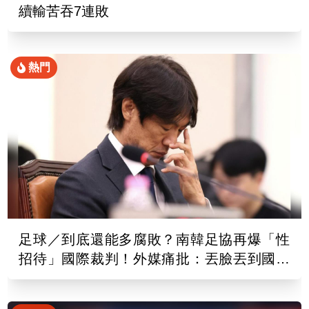
續輸苦吞7連敗
熱門
足球／到底還能多腐敗？南韓足協再爆「性
招待」國際裁判！外媒痛批：丟臉丟到國外
去