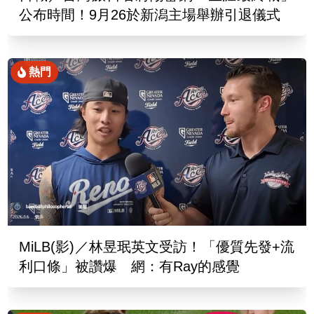
公布時間！9月26於新潟主場舉辦引退儀式
熱門
MiLB(影)／林昱珉英文受訪！「優質先發+流
利口條」被讚爆 網：有Ray的感覺