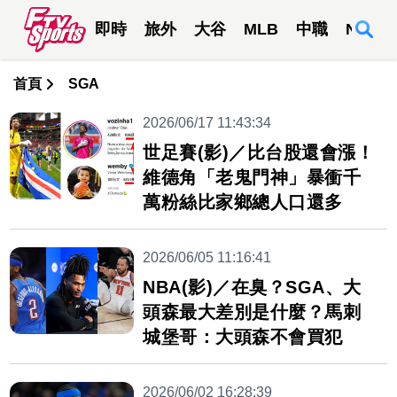
即時
旅外
大谷
MLB
中職
NBA
首頁
SGA
2026/06/17 11:43:34
世足賽(影)／比台股還會漲！
維德角「老鬼門神」暴衝千
萬粉絲比家鄉總人口還多
2026/06/05 11:16:41
NBA(影)／在臭？SGA、大
頭森最大差別是什麼？馬刺
城堡哥：大頭森不會買犯
2026/06/02 16:28:39