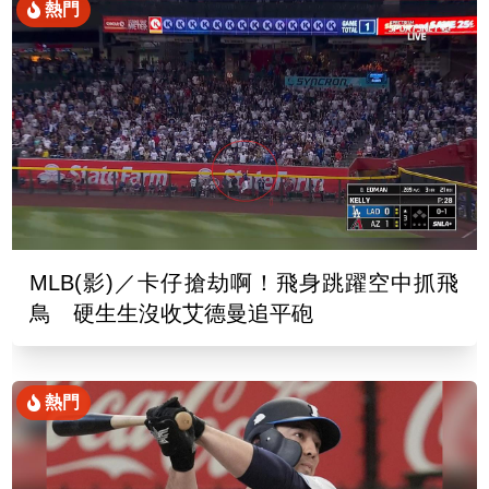
熱門
MLB(影)／卡仔搶劫啊！飛身跳躍空中抓飛
鳥 硬生生沒收艾德曼追平砲
熱門