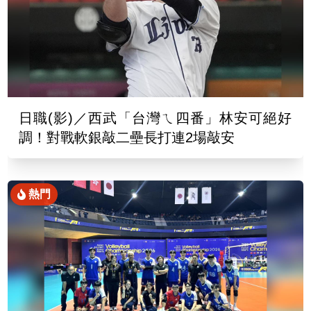
日職(影)／西武「台灣ㄟ四番」林安可絕好
調！對戰軟銀敲二壘長打連2場敲安
熱門