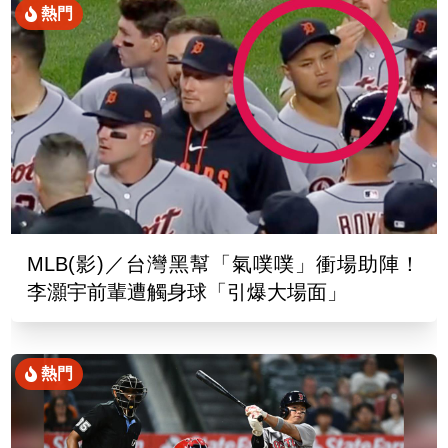
熱門
MLB(影)／台灣黑幫「氣噗噗」衝場助陣！
李灝宇前輩遭觸身球「引爆大場面」
熱門