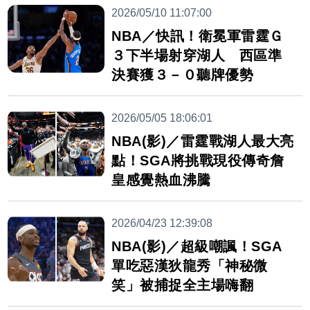
2026/05/10 11:07:00
NBA／快訊！衛冕軍雷霆Ｇ
３下半場射穿湖人 西區準
決賽獲３－０聽牌優勢
2026/05/05 18:06:01
NBA(影)／雷霆戰湖人最大亮
點！SGA將挑戰現役傳奇詹
皇感覺熱血沸騰
2026/04/23 12:39:08
NBA(影)／超級嘲諷！SGA
單吃惡漢狄龍秀「神秘微
笑」被捕捉全主場嗨翻