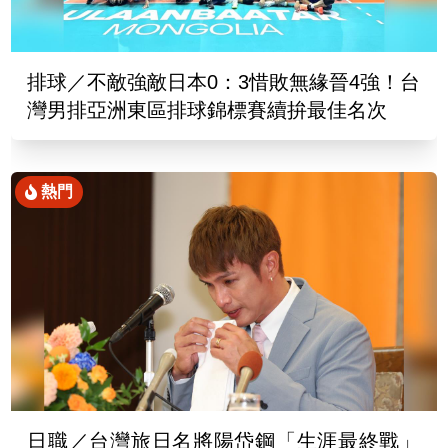
排球／不敵強敵日本0：3惜敗無緣晉4強！台
灣男排亞洲東區排球錦標賽續拚最佳名次
熱門
日職／台灣旅日名將陽岱鋼「生涯最終戰」