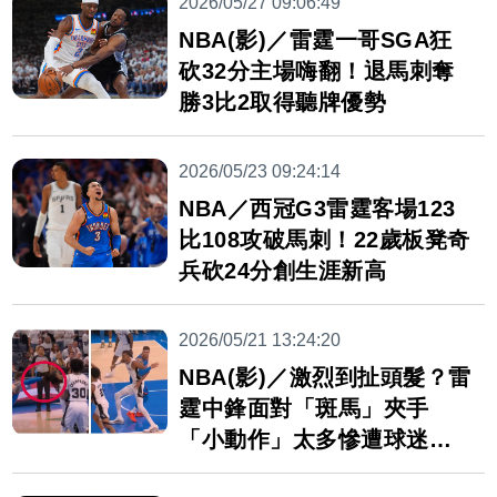
2026/05/27 09:06:49
NBA(影)／雷霆一哥SGA狂
砍32分主場嗨翻！退馬刺奪
勝3比2取得聽牌優勢
2026/05/23 09:24:14
NBA／西冠G3雷霆客場123
比108攻破馬刺！22歲板凳奇
兵砍24分創生涯新高
2026/05/21 13:24:20
NBA(影)／激烈到扯頭髮？雷
霆中鋒面對「斑馬」夾手
「小動作」太多慘遭球迷開
噴