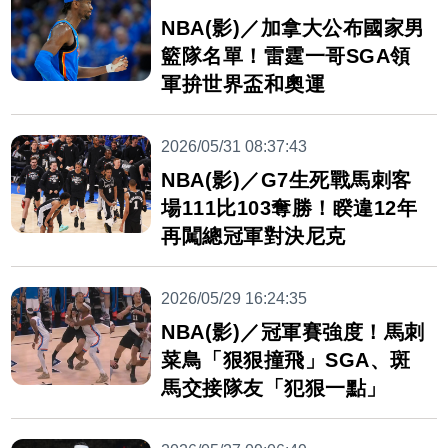
NBA(影)／加拿大公布國家男
籃隊名單！雷霆一哥SGA領
軍拚世界盃和奧運
2026/05/31 08:37:43
NBA(影)／G7生死戰馬刺客
場111比103奪勝！睽違12年
再闖總冠軍對決尼克
2026/05/29 16:24:35
NBA(影)／冠軍賽強度！馬刺
菜鳥「狠狠撞飛」SGA、斑
馬交接隊友「犯狠一點」