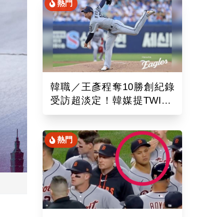
熱門
韓職／王彥程奪10勝創紀錄
受訪超淡定！韓媒提TWICE
娜璉笑開懷網友全笑翻
熱門