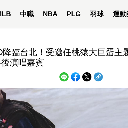
MLB
中職
NBA
PLG
羽球
運動
CO降臨台北！受邀任桃猿大巨蛋主
賽後演唱嘉賓