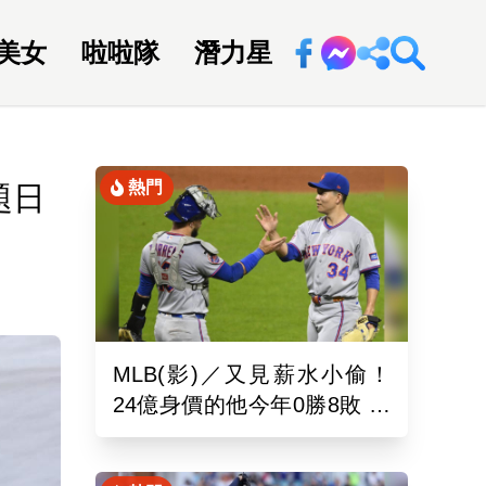
美女
啦啦隊
潛力星
回新聞網
熱門
題日
MLB(影)／又見薪水小偷！
24億身價的他今年0勝8敗 幽
靈指叉只能從牛棚出發