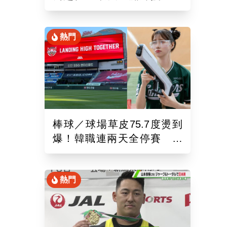
錄！6局飆7K奪單季第10勝
熱門
棒球／球場草皮75.7度燙到
爆！韓職連兩天全停賽 工
作人員、球迷頻傳熱傷害
熱門