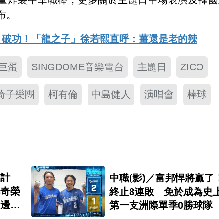
能量炸裂中華職棒，更多關於主題日中場表演及韓國
布。
他」破功！「龍之子」徐若熙直呼：薑還是老的辣
巨蛋
SINGDOME音樂電台
主題日
ZICO
椅子樂團
柯有倫
中島健人
演唱會
棒球
數計
中職(影)／富邦悍將贏了
傳奇榮
終止8連敗 免於成為史
這邊」
第一支洲際單季0勝球隊