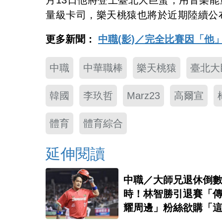
月13日他將登上臺北大巨蛋，用音樂
量級卡司，樂天桃猿也將於近期陸續公
更多新聞：
中職(影)／完全比賽因「
中職
中華職棒
樂天桃猿
臺北大
韓國
李玖哲
Marz23
高爾宣
體育
體育綜合
延伸閱讀
中職／大師兄退休倒
時！林智勝引退賽「
耀周邊」粉絲欲購「
請