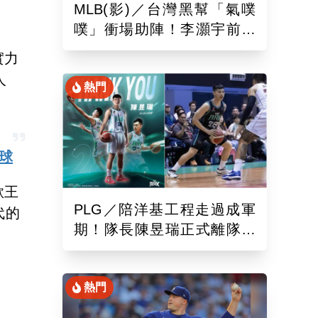
MLB(影)／台灣黑幫「氣噗
噗」衝場助陣！李灝宇前輩
遭觸身球「引爆大場面」
實力
人
熱門
球
歌王
PLG／陪洋基工程走過成軍
代的
期！隊長陳昱瑞正式離隊
球團：感謝全力付出與貢獻
熱門