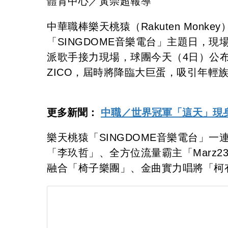
體育中心／黃崇超報導
中華職棒樂天桃猿（Rakuten Monk
「SINGDOME音樂電台」主題日，
派歌手接力現場，球團今天（4日）公
ZICO，屆時將降臨大巨蛋，吸引年輕
更多新聞：
中職／世界冠軍「這天」現
樂天桃猿「SINGDOME音樂電台」
「李玖哲」、全方位流量霸主「Marz
融合「椅子樂團」、金曲實力唱將「柯