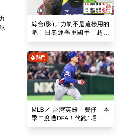
力
綜合(影)／力氣不是這樣用的
全球
吧！日奧運舉重國手「超商
偷雞蛋」被活逮把店員推到
骨折
熱門
MLB／ 台灣英雄「費仔」本
季二度遭DFA！代跑1場沒有
打擊機會...