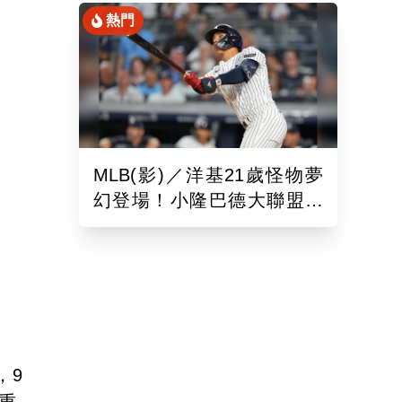
熱門
MLB(影)／洋基21歲怪物夢
幻登場！小隆巴德大聯盟首
秀開轟 弟弟職業首戰也炸
裂
，9