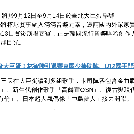
ey）將於9月12日至9月14日於臺北大巨蛋舉辦
現場將棒球賽事融入滿滿音樂元素，邀請國內外眾家
布13日賽後演唱嘉賓，正是韓國流行音樂嘻哈創作
族群目光。
身大巨蛋！林智勝引退賽東園少棒助陣、U12國手開
一連三天在大巨蛋請到多組歌手，卡司陣容包含金曲
23」、新生代創作歌手「高爾宣OSN」、復古與現
有倫」、日本超人氣偶像「中島健人」接力開唱。