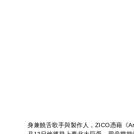
身兼饒舌歌手與製作人，ZICO憑藉《An