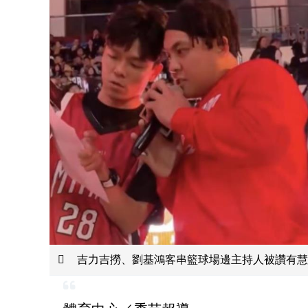
吉力吉撈、劉基鴻客串籃球場邊主持人被讚有慧