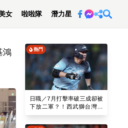
美女
啦啦隊
潛力星
回新聞網
熱門
基鴻
日職／7月打擊率破三成卻被
下放二軍？！西武獅台灣重
砲林安可「抹消登錄」原因
曝光了