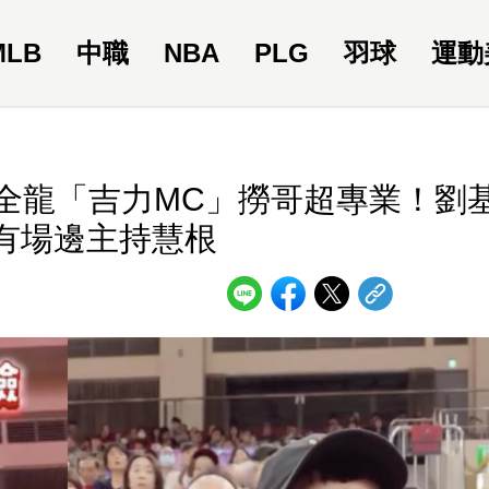
MLB
中職
NBA
PLG
羽球
運動
味全龍「吉力MC」撈哥超專業！劉
有場邊主持慧根