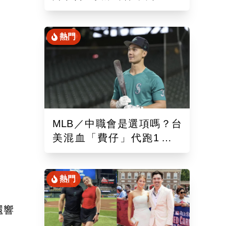
混血「龍仔」單場猛打賞
熱門
MLB／中職會是選項嗎？台
美混血「費仔」代跑1場被
DFA！再成自由球員動向受
關注
熱門
還響