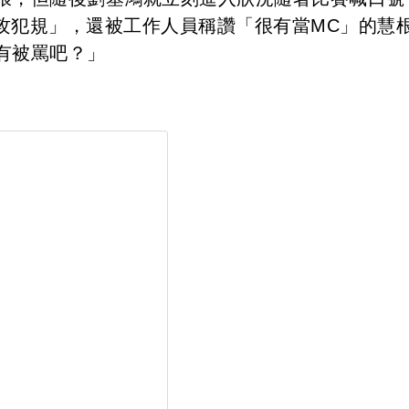
進攻犯規」，還被工作人員稱讚「很有當MC」的慧
有被罵吧？」