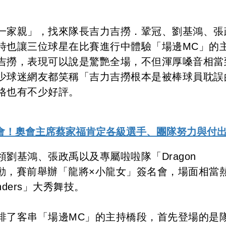
一家親」，找來隊長吉力吉撈．鞏冠、劉基鴻、張
時也讓三位球星在比賽進行中體驗「場邊MC」的
吉撈，表現可以說是驚艷全場，不但渾厚嗓音相當
少球迷網友都笑稱「吉力吉撈根本是被棒球員耽誤
格也有不少好評。
會！奧會主席蔡家福肯定各級選手、團隊努力與付
劉基鴻、張政禹以及專屬啦啦隊「Dragon
日活動，賽前舉辦「龍將×小龍女」簽名會，場面相當
nders」大秀舞技。
排了客串「場邊MC」的主持橋段，首先登場的是