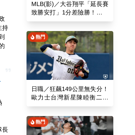
MLB(影)／大谷翔平「延長賽
致勝安打」1分差險勝！道奇
政
終止本季最長7連敗低潮
主持
到
熱門
的
出
日職／狂飆149公里無失分！
歐力士台灣新星陳睦衡二軍
熱
先發5局好投技驚四座
熱門
隊長