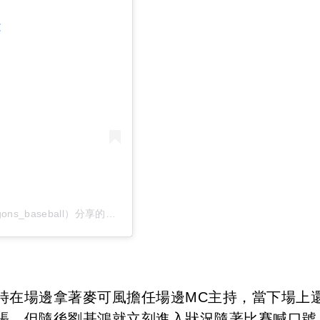
文
味全龍職業棒球隊 Dragons Baseball Club（@wdragons_baseball）分享的貼文
時在場邊拿著麥可風擔任場邊MC主持，當下場上
張，但隨後劉基鴻就立刻進入狀況隨著比賽喊口號