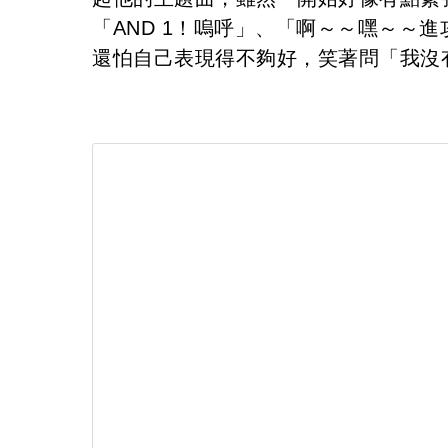
「AND 1！嗚呼」、「啊～～嘿～～
還怕自己表現得不夠好，笑著問「我沒