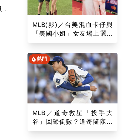
根，
MLB(影)／台美混血卡仔與
「美國小姐」女友場上曬恩
愛！賽前獻唱大谷翔平場邊
鼓掌
熱門
MLB／道奇救星「投手大
谷」回歸倒數？道奇隨隊記
者樂觀曝「最新進展」