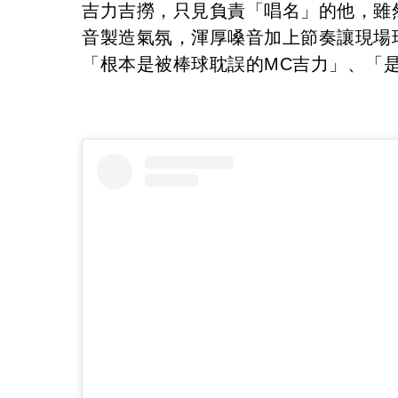
吉力吉撈，只見負責「唱名」的他，雖
音製造氣氛，渾厚嗓音加上節奏讓現場
「根本是被棒球耽誤的MC吉力」、「