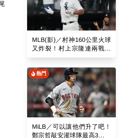
尾
MLB(影)／村神160公里火球
又炸裂！村上宗隆連兩戰開
砲 第26轟再寫日本紀錄
熱門
MiLB／可以讓他們升了吧！
鄭宗哲敲安灌球隊最高3打點