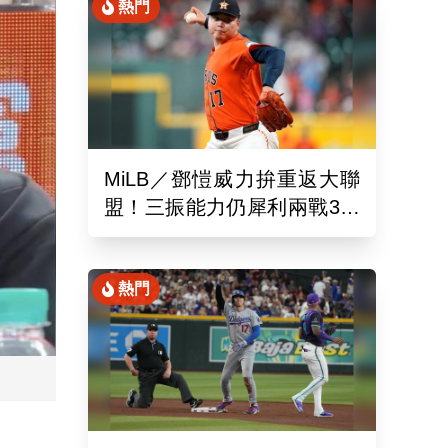
熱門
MiLB／鄧愷威力拚重返大聯
盟！三振能力仍犀利兩戰3局
狂飆6K
熱門