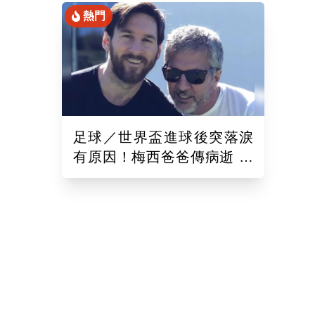
熱門
足球／世界盃進球後突落淚
有原因！梅西爸爸傳病逝 為
人低調曾是「王牌經紀人」