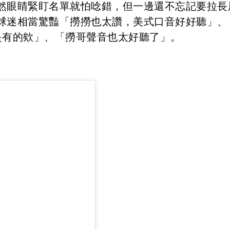
然眼睛緊盯名單就怕唸錯，但一邊還不忘記要拉長
球迷相當驚豔「撈撈也太讚，美式口音好好聽」、
是有的欸」、「撈哥聲音也太好聽了」。