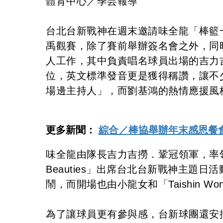
體育中心／季芸報導
台北台新戰神在週末邀請味全龍「棒籃
禹觀賽，除了賽前舉辦簽名會之外，同
人工作，其中負責唱名球員出場的吉力
位，英文標準發音更是獲得稱讚，讓不
場邊主持人」，而劉基鴻的熱情應援風
更多新聞：
綜合／棒協舉辦年末感恩餐
味全龍由隊長吉力吉撈．鞏冠領軍，率領
Beauties」出席台北台新戰神主題
鬧，而開場也由小龍女和「Taishin Wo
為了讓球員更有參與感，台新球團還安