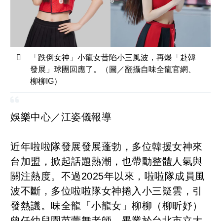
「跌倒女神」小龍女昔陷小三風波，再爆「赴韓
發展」球團回應了。（圖／翻攝自味全龍官網、
柳柳IG）
娛樂中心／江姿儀報導
近年啦啦隊發展發展蓬勃，多位韓援女神來
台加盟，掀起話題熱潮，也帶動整體人氣與
關注熱度。不過2025年以來，啦啦隊成員風
波不斷，多位啦啦隊女神捲入小三疑雲，引
發熱議。味全龍「小龍女」柳柳（柳昕妤）
曾任幼兒園芭蕾舞老師，畢業於台北市立大