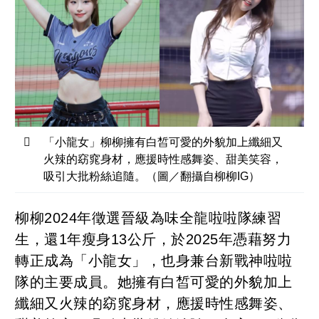
「小龍女」柳柳擁有白皙可愛的外貌加上纖細又
火辣的窈窕身材，應援時性感舞姿、甜美笑容，
吸引大批粉絲追隨。（圖／翻攝自柳柳IG）
柳柳2024年徵選晉級為味全龍啦啦隊練習
生，還1年瘦身13公斤，於2025年憑藉努力
轉正成為「小龍女」，也身兼台新戰神啦啦
隊的主要成員。她擁有白皙可愛的外貌加上
纖細又火辣的窈窕身材，應援時性感舞姿、