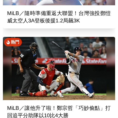
MiLB／隨時準備重返大聯盟！台灣強投鄧愷
威太空人3A登板後援1.2局飆3K
熱門
MiLB／讓他升了啦！鄭宗哲「巧妙偷點」打
回追平分助隊以10比4大勝