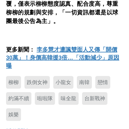
覆，僅表示柳柳態度認真、配合度高，尊重
柳柳的規劃與安排，「一切資訊都還是以球
團最後公告為主」。
更多新聞：
李多慧才遭諷雙面人又傳「開價
30萬」！身價高韓援3倍…「活動減少」原因
曝
柳柳
跌倒女神
小龍女
南韓
戀情
約滿不續
啦啦隊
味全龍
台新戰神
娛樂