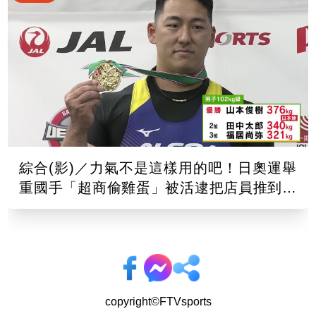
綜合(影)／力氣不是這樣用的吧！日奧運舉
重國手「超商偷雞蛋」被活逮把店員推到骨
折
copyright©FTVsports