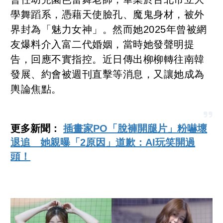
學舞蹈系，憑藉天使臉孔、魔鬼身材，被外
界封為「魅力女神」。然而她2025年曾被網
友爆料介入富二代婚姻，當時她發聲明提
告，回應不實指控。近日傳出柳柳轉往南韓
發展、約會被週刊直擊等消息，又讓她成為
輿論焦點。
更多新聞：
插畫家PO「脫褲開腿片」粉嚇壞
退追 她親曝「2原因」道歉：AI玩笑開過
頭！