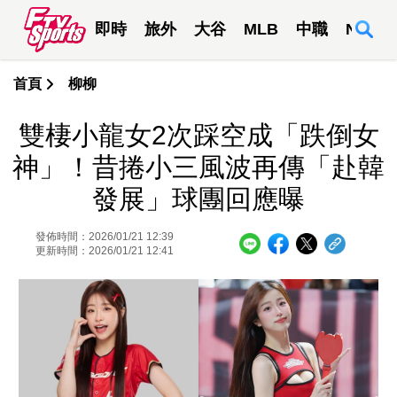
即時
旅外
大谷
MLB
中職
NBA
首頁
柳柳
雙棲小龍女2次踩空成「跌倒女
神」！昔捲小三風波再傳「赴韓
發展」球團回應曝
發佈時間：2026/01/21 12:39
更新時間：2026/01/21 12:41