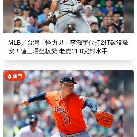
MLB／台灣「怪力男」李灝宇代打2打數沒敲
安！連三場坐板凳 老虎11:0完封水手
熱門