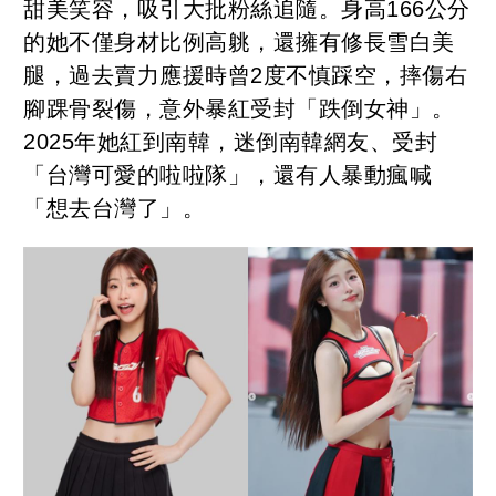
甜美笑容，吸引大批粉絲追隨。身高166公分
的她不僅身材比例高䠷，還擁有修長雪白美
腿，過去賣力應援時曾2度不慎踩空，摔傷右
腳踝骨裂傷，意外暴紅受封「跌倒女神」。
2025年她紅到南韓，迷倒南韓網友、受封
「台灣可愛的啦啦隊」，還有人暴動瘋喊
「想去台灣了」。