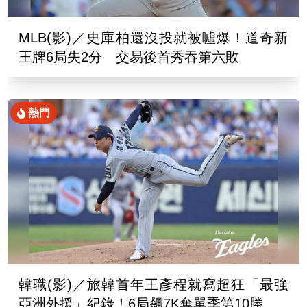
MLB(影)／史庫柏還沒投就被噓爆！道奇新
王牌6局失2分 交易後首秀吞第六敗
熱門
韓職(影)／旅韓首年王彥程就寫超狂「最強
亞洲外援」紀錄！6局飆7K奪單季第10勝