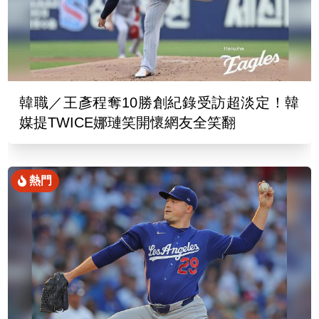
韓職／王彥程奪10勝創紀錄受訪超淡定！韓
媒提TWICE娜璉笑開懷網友全笑翻
熱門