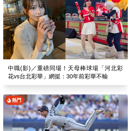
中職(影)／重磅同場！天母棒球場「河北彩
花vs台北彩華」網挺：30年前彩華不輸
熱門