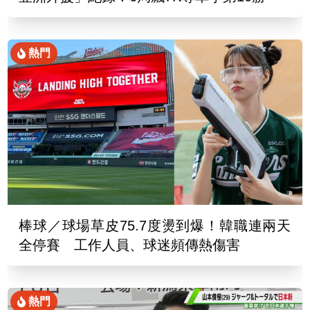
熱門
棒球／球場草皮75.7度燙到爆！韓職連兩天
全停賽 工作人員、球迷頻傳熱傷害
熱門