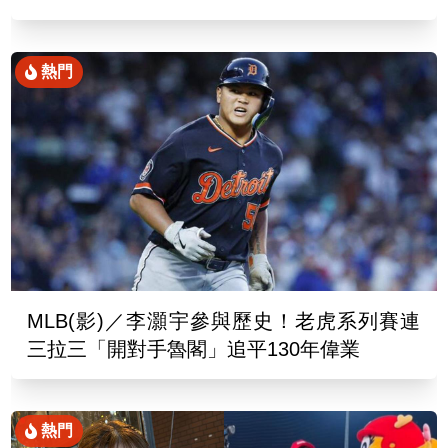
熱門
MLB(影)／李灝宇參與歷史！老虎系列賽連
三拉三「開對手魯閣」追平130年偉業
熱門