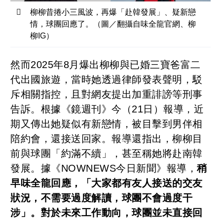
柳柳昔捲小三風波，再爆「赴韓發展」、疑新戀
情，球團回應了。（圖／翻攝自味全龍官網、柳
柳IG）
然而2025年8月爆出柳柳與已婚三寶爸富二
代出國旅遊，當時她透過律師發表聲明，駁
斥相關指控，且對網友提出加重誹謗等刑事
告訴。根據《鏡週刊》今（21日）報導，近
期又傳出她疑似有新戀情，被目擊到男伴相
陪約會，還接送回家。報導還指出，柳柳目
前與球團「約滿不續」，甚至稱她將赴南韓
發展。據《NOWNEWS今日新聞》報導，
稍
早味全龍回應，「大家都有友人接送的交友
狀況，不需要過度解讀，球團不會過度干
涉」。對於未來工作動向，球團並未直接回