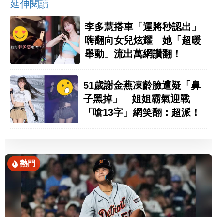
延伸閱讀
李多慧搭車「運將秒認出」
嗨翻向女兒炫耀 她「超暖
舉動」流出萬網讚翻！
51歲謝金燕凍齡臉遭疑「鼻
子黑掉」 姐姐霸氣迎戰
「嗆13字」網笑翻：超派！
熱門