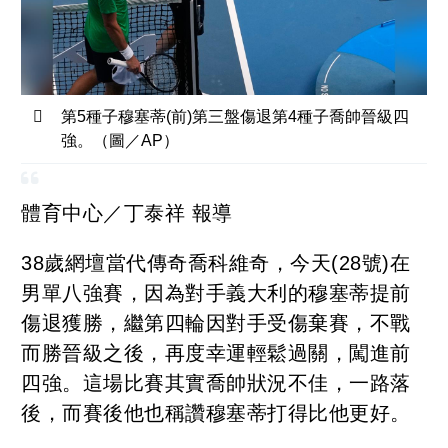
第5種子穆塞蒂(前)第三盤傷退第4種子喬帥晉級四
強。（圖／AP）
體育中心／丁泰祥 報導
38歲網壇當代傳奇喬科維奇，今天(28號)在
男單八強賽，因為對手義大利的穆塞蒂提前
傷退獲勝，繼第四輪因對手受傷棄賽，不戰
而勝晉級之後，再度幸運輕鬆過關，闖進前
四強。這場比賽其實喬帥狀況不佳，一路落
後，而賽後他也稱讚穆塞蒂打得比他更好。