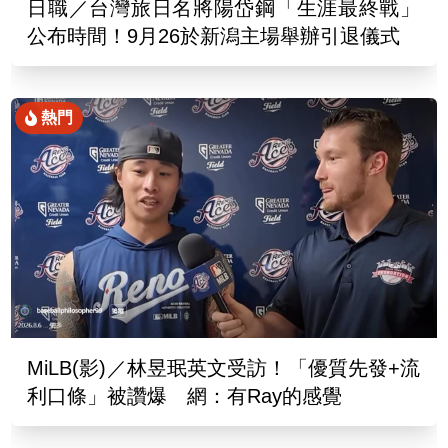
日職／台灣旅日名將陽岱鋼「生涯最終戰」
公布時間！9月26於新潟主場舉辦引退儀式
熱門
MiLB(影)／林昱珉英文受訪！「優質先發+流
利口條」被讚爆 網：有Ray的感覺