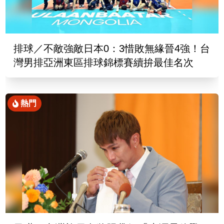
排球／不敵強敵日本0：3惜敗無緣晉4強！台
灣男排亞洲東區排球錦標賽續拚最佳名次
熱門