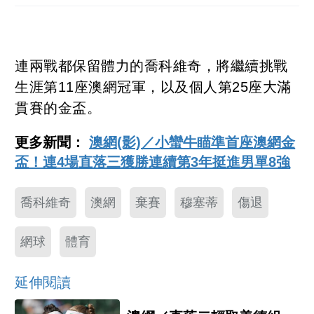
連兩戰都保留體力的喬科維奇，將繼續挑戰
生涯第11座澳網冠軍，以及個人第25座大滿
貫賽的金盃。
更多新聞：
澳網(影)／小蠻牛瞄準首座澳網金
盃！連4場直落三獲勝連續第3年挺進男單8強
喬科維奇
澳網
棄賽
穆塞蒂
傷退
網球
體育
延伸閱讀