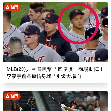
熱門
MLB(影)／台灣黑幫「氣噗噗」衝場助陣！
李灝宇前輩遭觸身球「引爆大場面」
熱門