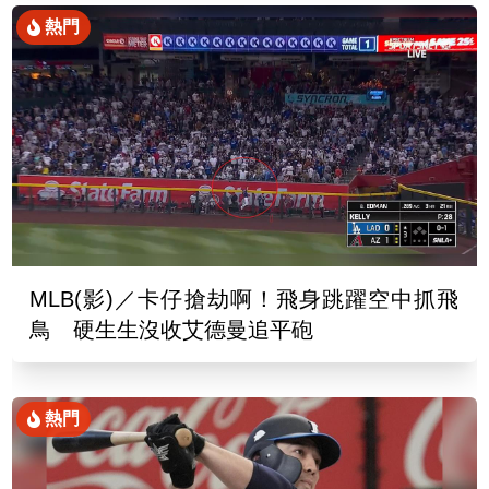
熱門
MLB(影)／卡仔搶劫啊！飛身跳躍空中抓飛
鳥 硬生生沒收艾德曼追平砲
熱門