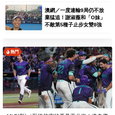
要公開
澳網／一度連輸9局仍不放
棄猛追！謝淑薇和「O妹」
不敵第5種子止步女雙8強
熱門