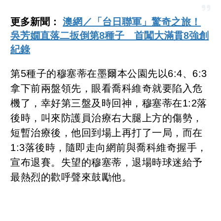
更多新聞：
澳網／「台日聯軍」驚奇之旅！
吳芳嫺直落二扳倒第8種子 首闖大滿貫8強創
紀錄
第5種子的穆塞蒂在墨爾本公園先以6:4、6:3
拿下前兩盤領先，眼看喬科維奇就要陷入危
機了，幸好第三盤及時回神，穆塞蒂在1:2落
後時，叫來防護員治療右大腿上方的傷勢，
短暫治療後，他回到場上再打了一局，而在
1:3落後時，隨即走向網前與喬科維奇握手，
宣布退賽。失望的穆塞蒂，退場時球迷給予
最熱烈的歡呼聲來鼓勵他。