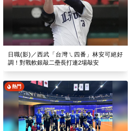
日職(影)／西武「台灣ㄟ四番」林安可絕好
調！對戰軟銀敲二壘長打連2場敲安
熱門