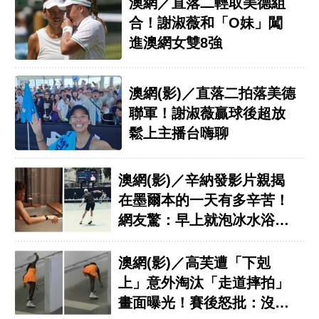
澳網／直落二輕取美德組
合！謝淑薇和「O妹」闖
進澳網女雙8強
澳網(影)／直落二拍落美德
聯軍！謝淑薇贏球後超放
鬆上主播台嗨聊
澳網(影)／辛納發影片親揭
在墨爾本的一天有多辛苦！
網友驚：早上就泡冰水浴太
痛苦
澳網(影)／高芙遭「下剋
上」意外淘汰「走道摔拍」
畫面曝光！賽後怒批：沒必