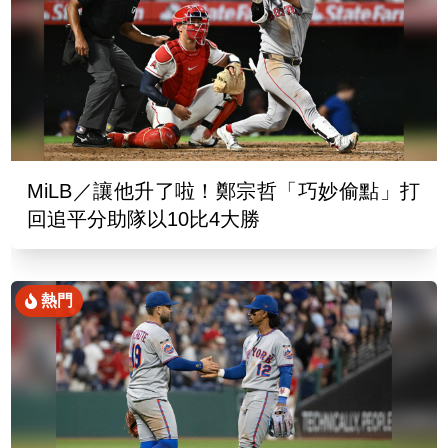
MiLB／讓他升了啦！鄭宗哲「巧妙偷點」打
回追平分助隊以10比4大勝
熱門