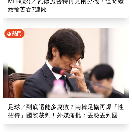
MLB(影)／瓦德施密特再見兩分砲！道奇繼
續輸苦吞7連敗
熱門
足球／到底還能多腐敗？南韓足協再爆「性
招待」國際裁判！外媒痛批：丟臉丟到國外
去