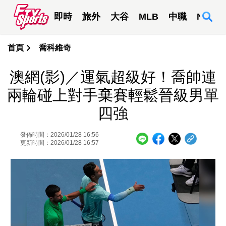
即時
旅外
大谷
MLB
中職
NBA
首頁
喬科維奇
澳網(影)／運氣超級好！喬帥連
兩輪碰上對手棄賽輕鬆晉級男單
四強
發佈時間：2026/01/28 16:56
更新時間：2026/01/28 16:57