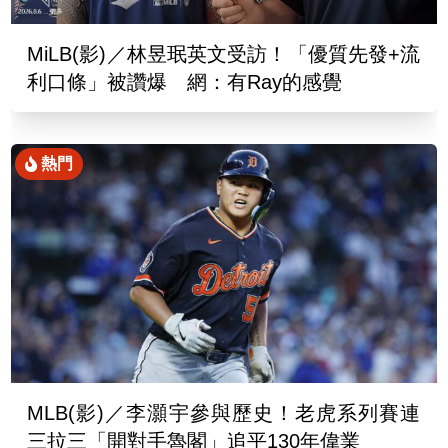
MiLB(影)／林昱珉英文受訪！「優質先發+流
利口條」被讚爆 網：有Ray的感覺
熱門
MLB(影)／李灝宇參與歷史！老虎系列賽連
三拉三「開對手魯閣」追平130年偉業