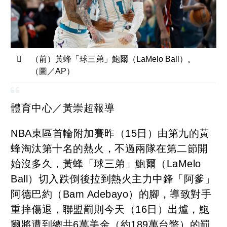
（前）黃蜂「球三弟」鮑爾（LaMelo Ball）。
（圖／AP）
體育中心／黃崇超報導
NBA東區首輪附加賽昨（15日）由第九的黃
蜂淘汰第十名的熱火，不過兩隊在第二節開
始沒多久，黃蜂「球三弟」鮑爾（LaMelo
Ball）切入跌倒後拉到熱火主力中鋒「阿爹」
阿德巴約（Bam Adebayo）的腳，導致對手
重摔傷退，聯盟罰則今天（16日）出爐，鮑
爾將遭到總共6萬美金（約189萬台幣）的罰