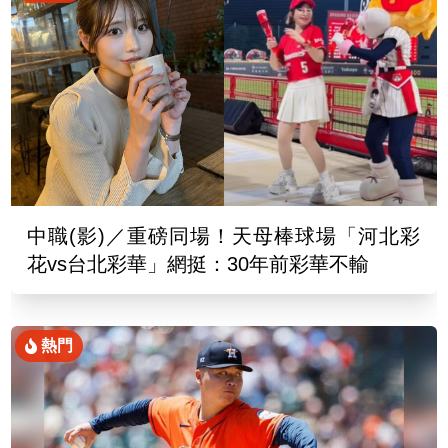
中職(影)／重磅同場！天母棒球場「河北彩
花vs台北彩華」網挺：30年前彩華不輸
熱門