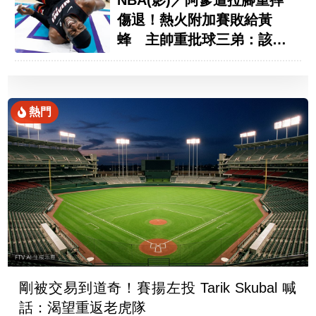
傷退！熱火附加賽敗給黃
蜂 主帥重批球三弟：該被
趕出去
熱門
剛被交易到道奇！賽揚左投 Tarik Skubal 喊
話：渴望重返老虎隊