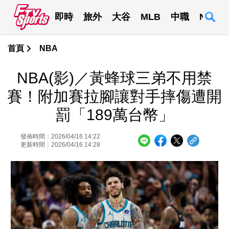
即時
旅外
大谷
MLB
中職
NBA
首頁
NBA
NBA(影)／黃蜂球三弟不用禁
賽！附加賽拉腳讓對手摔傷遭開
罰「189萬台幣」
發佈時間：2026/04/16 14:22
更新時間：2026/04/16 14:28