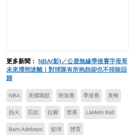
更多新聞：
NBA(影)／公鹿無緣季後賽字母哥
未來撲朔迷離！對球隊有所抱怨卻也不排除回
歸
NBA
美國職籃
附加賽
季後賽
黃蜂
熱火
罰款
拉腳
禁賽
LaMelo Ball
Bam Adebayo
籃球
體育