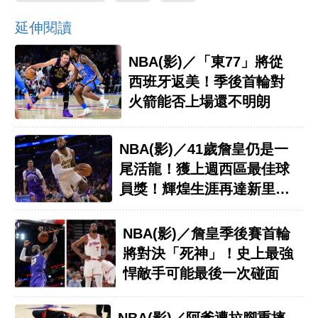
延伸閱讀
NBA(影)／「東77」將從
西班牙返美！季後首輪對
火箭能否上場還不明朗
NBA(影)／41歲詹皇仍是一
尾活龍！獲上週西區最佳球
員獎！輝煌生涯再達新里程
碑
NBA(影)／詹皇季後賽首輪
將對決「死神」！史上最強
悍敵手可能最後一次碰面
NBA(影)／阿爹遭拉腳重摔