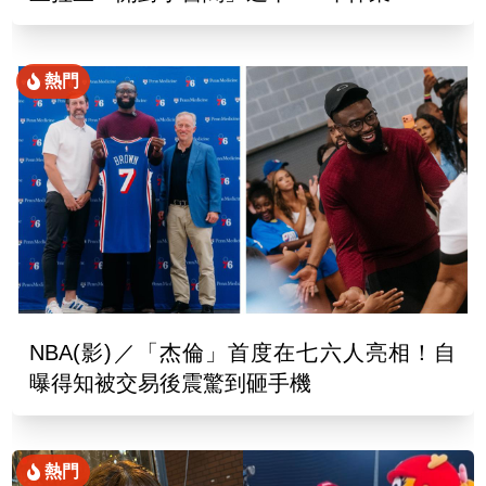
熱門
NBA(影)／「杰倫」首度在七六人亮相！自
曝得知被交易後震驚到砸手機
熱門