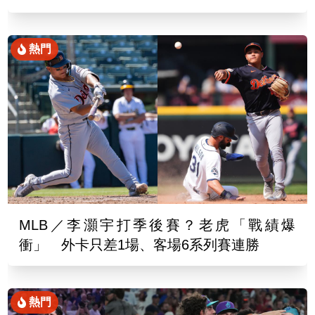
熱門
MLB／李灝宇打季後賽？老虎「戰績爆
衝」 外卡只差1場、客場6系列賽連勝
熱門