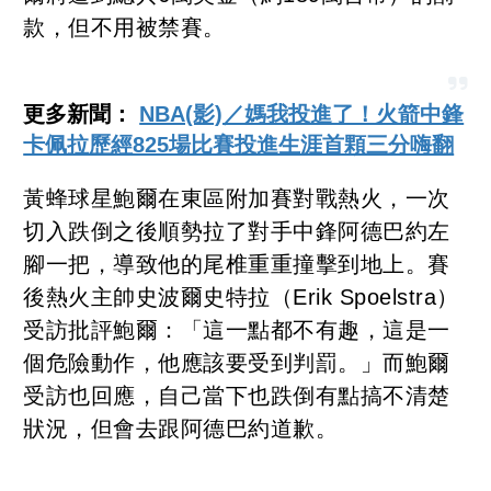
款，但不用被禁賽。
更多新聞：
NBA(影)／媽我投進了！火箭中鋒
卡佩拉歷經825場比賽投進生涯首顆三分嗨翻
黃蜂球星鮑爾在東區附加賽對戰熱火，一次
切入跌倒之後順勢拉了對手中鋒阿德巴約左
腳一把，導致他的尾椎重重撞擊到地上。賽
後熱火主帥史波爾史特拉（Erik Spoelstra）
受訪批評鮑爾：「這一點都不有趣，這是一
個危險動作，他應該要受到判罰。」而鮑爾
受訪也回應，自己當下也跌倒有點搞不清楚
狀況，但會去跟阿德巴約道歉。