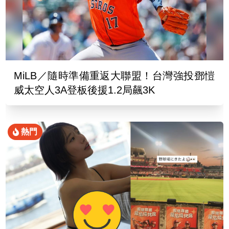
MiLB／隨時準備重返大聯盟！台灣強投鄧愷
威太空人3A登板後援1.2局飆3K
熱門