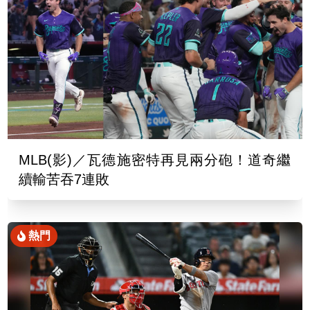
MLB(影)／瓦德施密特再見兩分砲！道奇繼
續輸苦吞7連敗
熱門