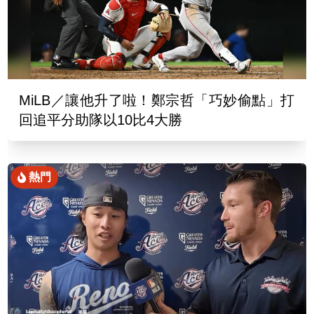
MiLB／讓他升了啦！鄭宗哲「巧妙偷點」打
回追平分助隊以10比4大勝
熱門