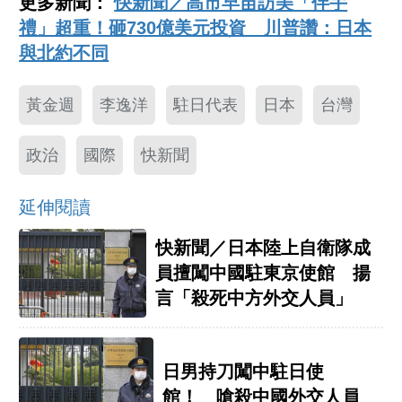
更多新聞：
快新聞／高市早苗訪美「伴手
禮」超重！砸730億美元投資 川普讚：日本
與北約不同
黃金週
李逸洋
駐日代表
日本
台灣
政治
國際
快新聞
延伸閱讀
快新聞／日本陸上自衛隊成
員擅闖中國駐東京使館 揚
言「殺死中方外交人員」
日男持刀闖中駐日使
館！ 嗆殺中國外交人員