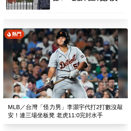
熱門
MLB／台灣「怪力男」李灝宇代打2打數沒敲
安！連三場坐板凳 老虎11:0完封水手