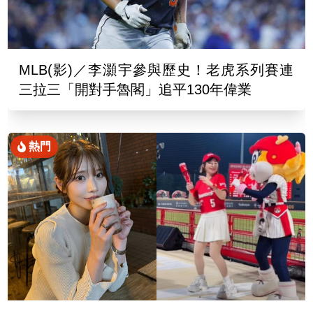
MLB(影)／李灝宇參與歷史！老虎系列賽連
三拉三「開對手魯閣」追平130年偉業
熱門