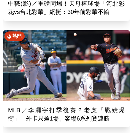
中職(影)／重磅同場！天母棒球場「河北彩
花vs台北彩華」網挺：30年前彩華不輸
熱門
MLB／李灝宇打季後賽？老虎「戰績爆
衝」 外卡只差1場、客場6系列賽連勝