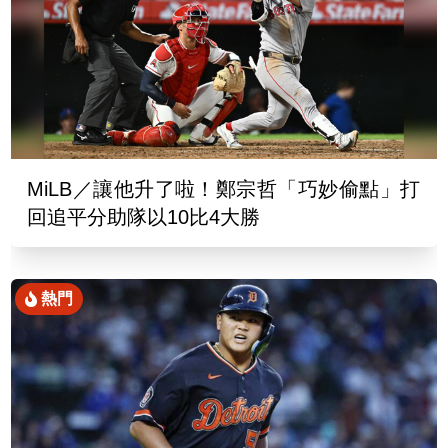
MiLB／讓他升了啦！鄭宗哲「巧妙偷點」打
回追平分助隊以10比4大勝
熱門