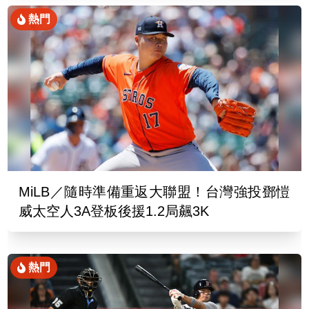
熱門
MiLB／隨時準備重返大聯盟！台灣強投鄧愷
威太空人3A登板後援1.2局飆3K
熱門