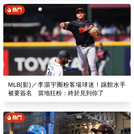
熱門
MLB(影)／李灝宇圈粉客場球迷！踢館水手
被要簽名 當地狂粉：終於見到你了
熱門