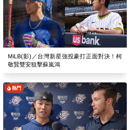
MiLB(影)／台灣新星強投豪打正面對決！柯
敬賢雙安狙擊蘇嵐鴻
熱門