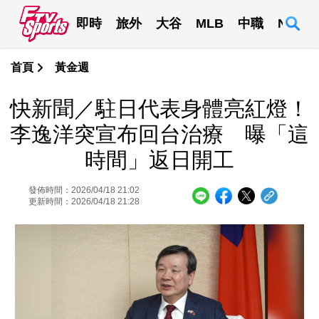
即時
旅外
大谷
MLB
中職
NBA
首頁
黃金週
快新聞／駐日代表身體亮紅燈！
李逸洋突宣布回台治療 曝「這
時間」返日開工
發佈時間：2026/04/18 21:02
更新時間：2026/04/18 21:28