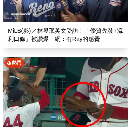
MiLB(影)／林昱珉英文受訪！「優質先發+流
利口條」被讚爆 網：有Ray的感覺
熱門