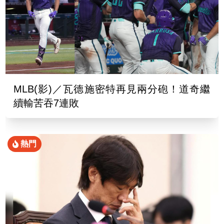
MLB(影)／瓦德施密特再見兩分砲！道奇繼
續輸苦吞7連敗
熱門