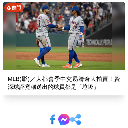
熱門
MLB(影)／大都會季中交易清倉大拍賣！資
深球評竟稱送出的球員都是「垃圾」