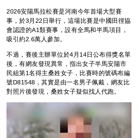
2026安陽馬拉松賽是河南今年首場大型賽
事，於3月22日舉行，這場比賽是中國田徑協
會認證的A1類賽事，設有全馬和半馬項目，
吸引約2.6萬人參加。
不過，賽後主辦單位於4月14日公布得獎名單
後，有網友發現異常，指出女子半馬安陽市
民組第1名得主桑姓女子，比賽時的號碼布編
號D81548，其實是由一名男子佩戴，網友比
對照片後發現，桑姓女子疑似找人代跑。