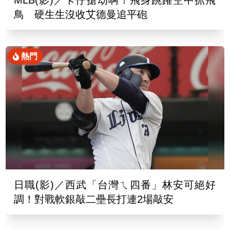
MLB(影)／卡仔搶劫啊！飛身跳躍空中抓飛
鳥 硬生生沒收艾德曼追平砲
熱門
日職(影)／西武「台灣ㄟ四番」林安可絕好
調！對戰軟銀敲二壘長打連2場敲安