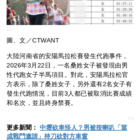
圖、文／CTWANT
大陸河南省的安陽馬拉松賽發生代跑事件，
2026年3月22日，一名桑姓女子被發現由男
性代跑女子半馬項目。對此，安陽馬拉松官
方表示，除了桑姓女子，另外還有2名女子有
發生代跑情況，目前3人都已被取消比賽成績
和名次，並且終身禁賽。
更多新聞：
中壢砍車怪人？男被按喇叭「當
成戰鬥邀請」持刀砍對方車窗