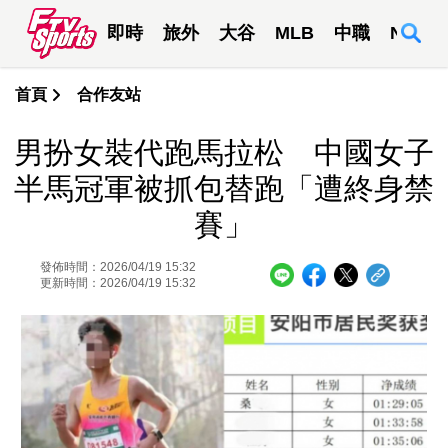
即時
旅外
大谷
MLB
中職
NBA
首頁
合作友站
男扮女裝代跑馬拉松 中國女子
半馬冠軍被抓包替跑「遭終身禁
賽」
發佈時間：2026/04/19 15:32
更新時間：2026/04/19 15:32