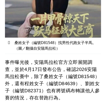
桑姓女子（編號D81548）找男性代跑女子半馬。
（圖／翻攝自安陽馬拉松）
事件曝光後，安陽馬拉松官方立即展開調
查，並於4月17日發布公告，確認2026安陽
馬拉松賽中，除了桑姓女子（編號D81548）
外，還有程姓女子（編號D84639）、劉姓女
子（編號D82371）也有將號碼布轉讓他人參
賽的情況，存在替跑行為。