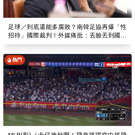
足球／到底還能多腐敗？南韓足協再爆「性
招待」國際裁判！外媒痛批：丟臉丟到國外
去
熱門