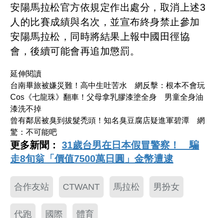
安陽馬拉松官方依規定作出處分，取消上述3
人的比賽成績與名次，並宣布終身禁止參加
安陽馬拉松，同時將結果上報中國田徑協
會，後續可能會再追加懲罰。
延伸閱讀
台南畢旅被嫌災難！高中生吐苦水 網反擊：根本不會玩
Cos《七龍珠》翻車！父母拿乳膠漆塗全身 男童全身油
漆洗不掉
曾有鄰居被臭到拔髮禿頭！知名臭豆腐店疑進軍碧潭 網
驚：不可能吧
更多新聞：
31歲台男在日本假冒警察！ 騙
走8旬翁「價值7500萬日圓」金幣遭逮
合作友站
CTWANT
馬拉松
男扮女
代跑
國際
體育