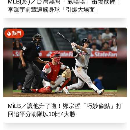
MLB(影)／台灣黑幫「氣噗噗」衝場助陣！
李灝宇前輩遭觸身球「引爆大場面」
熱門
MiLB／讓他升了啦！鄭宗哲「巧妙偷點」打
回追平分助隊以10比4大勝