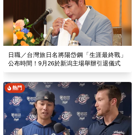
日職／台灣旅日名將陽岱鋼「生涯最終戰」
公布時間！9月26於新潟主場舉辦引退儀式
熱門