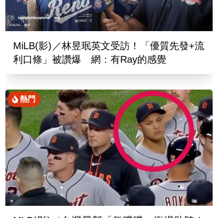
MiLB(影)／林昱珉英文受訪！「優質先發+流
利口條」被讚爆 網：有Ray的感覺
熱門