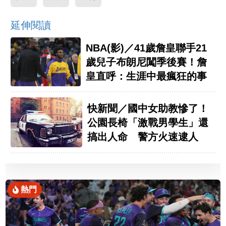
延伸閱讀
NBA(影)／41歲詹皇聯手21
歲兒子布朗尼闖季後賽！詹
皇直呼：生涯中最瘋狂的事
快新聞／國中女助教慘了！
公園長椅「激戰男學生」還
搞出人命 警方火速逮人
熱門