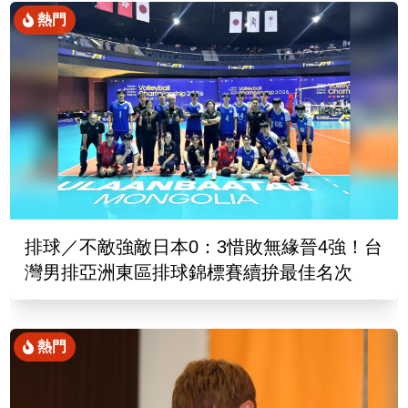
熱門
排球／不敵強敵日本0：3惜敗無緣晉4強！台
灣男排亞洲東區排球錦標賽續拚最佳名次
熱門