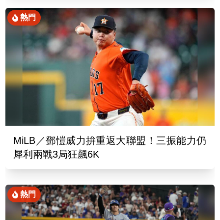
熱門
MiLB／鄧愷威力拚重返大聯盟！三振能力仍
犀利兩戰3局狂飆6K
熱門