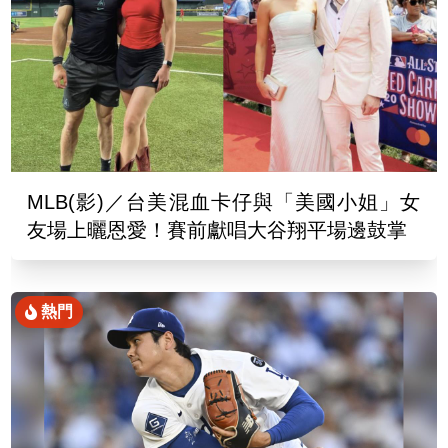
MLB(影)／台美混血卡仔與「美國小姐」女
友場上曬恩愛！賽前獻唱大谷翔平場邊鼓掌
熱門