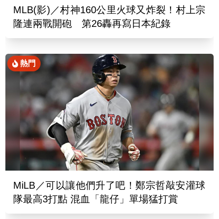
MLB(影)／村神160公里火球又炸裂！村上宗
隆連兩戰開砲 第26轟再寫日本紀錄
熱門
MiLB／可以讓他們升了吧！鄭宗哲敲安灌球
隊最高3打點 混血「龍仔」單場猛打賞