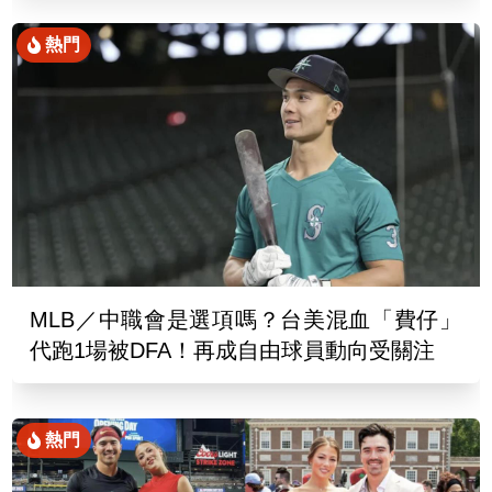
熱門
MLB／中職會是選項嗎？台美混血「費仔」
代跑1場被DFA！再成自由球員動向受關注
熱門