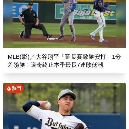
MLB(影)／大谷翔平「延長賽致勝安打」1分
差險勝！道奇終止本季最長7連敗低潮
熱門