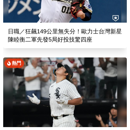
日職／狂飆149公里無失分！歐力士台灣新星
陳睦衡二軍先發5局好投技驚四座
熱門