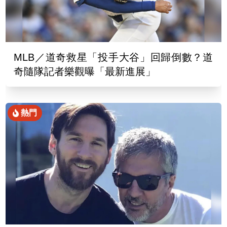
MLB／道奇救星「投手大谷」回歸倒數？道
奇隨隊記者樂觀曝「最新進展」
熱門