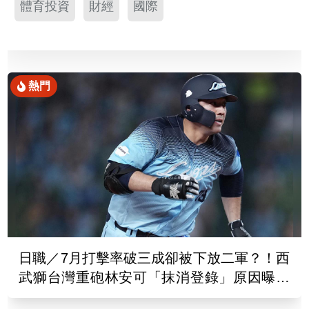
體育投資
財經
國際
熱門
日職／7月打擊率破三成卻被下放二軍？！西
武獅台灣重砲林安可「抹消登錄」原因曝光
了