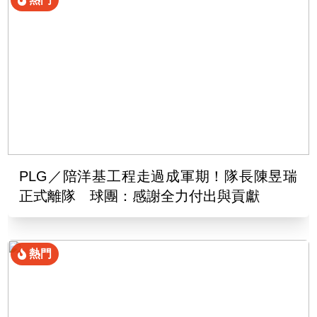
PLG／陪洋基工程走過成軍期！隊長陳昱瑞
正式離隊 球團：感謝全力付出與貢獻
熱門