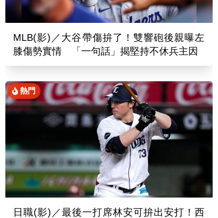
MLB(影)／大谷帶傷拚了！雙響砲後親曝左
膝傷勢實情 「一句話」揭堅持不休兵主因
熱門
日職(影)／最後一打席林安可拚出安打！西