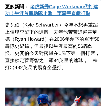
更多新聞：
老虎新秀Gage Workman代打建
功！生涯首轟助隊止敗 李灝宇貢獻打點
史瓦伯（Kyle Schwarber）今年不想再重蹈
上個球季留下的遺憾！去年他苦苦追趕霍華
德（Ryan Howard）在2006年創下的單季58
轟隊史紀錄，但最後以生涯最高的56轟飲
恨。史瓦伯今天對落磯在1局下第一個打席，
直接鎖定菅野智之一顆94英里的速球，一棒
打出432英尺的陽春全壘打。