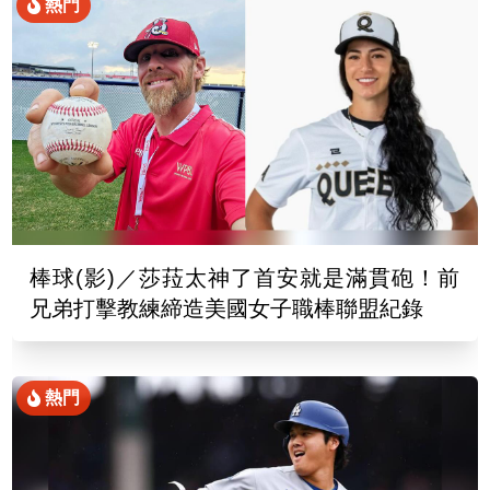
熱門
棒球(影)／莎菈太神了首安就是滿貫砲！前
兄弟打擊教練締造美國女子職棒聯盟紀錄
熱門