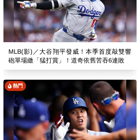
MLB(影)／大谷翔平發威！本季首度敲雙響
砲單場繳「猛打賞」！道奇依舊苦吞6連敗
熱門