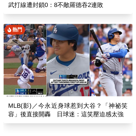
武打線遭封鎖0：8不敵羅德吞2連敗
熱門
MLB(影)／今永近身球惹到大谷？「神祕笑
容」後直接開轟 日球迷：這笑壓迫感太強