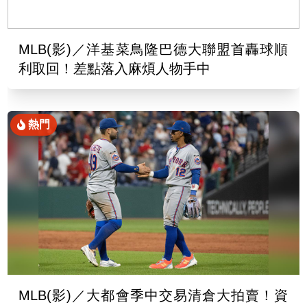
MLB(影)／洋基菜鳥隆巴德大聯盟首轟球順
利取回！差點落入麻煩人物手中
熱門
MLB(影)／大都會季中交易清倉大拍賣！資