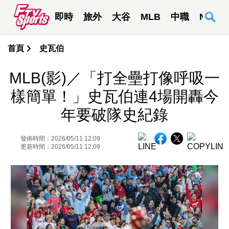
即時
旅外
大谷
MLB
中職
NBA
首頁
史瓦伯
MLB(影)／「打全壘打像呼吸一
樣簡單！」史瓦伯連4場開轟今
年要破隊史紀錄
發佈時間：2026/05/11 12:09
更新時間：2026/05/11 12:09