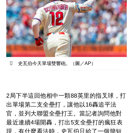
史瓦伯今天單場雙響砲。（圖／AP）
2局下半這回他相中一顆88英里的指叉球，打
出單場第二支全壘打，讓他以16轟追平法
官，並列大聯盟全壘打王。當記者詢問他對
最近連續4場開轟，打出5支全壘打的瘋狂表
現，有什麼看法時，史瓦伯只給了一個簡短