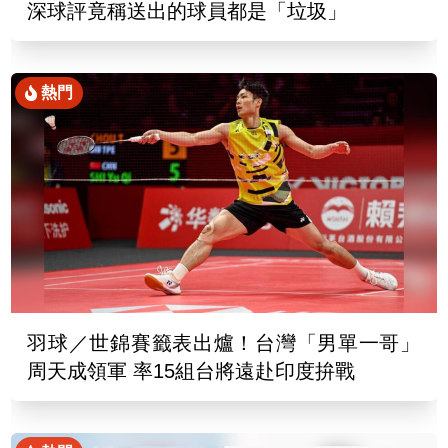
深球評竟稱送出的球員都是「垃圾」
熱門
羽球／世錦賽籤表出爐！台灣「男單一哥」
周天成領軍 率15組台將遠赴印度拚戰