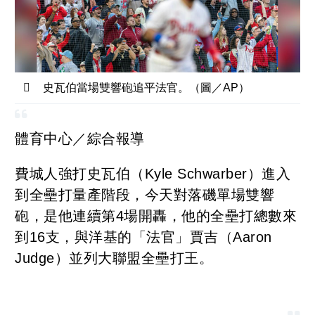
史瓦伯當場雙響砲追平法官。（圖／AP）
體育中心／綜合報導
費城人強打史瓦伯（Kyle Schwarber）進入
到全壘打量產階段，今天對落磯單場雙響
砲，是他連續第4場開轟，他的全壘打總數來
到16支，與洋基的「法官」賈吉（Aaron
Judge）並列大聯盟全壘打王。