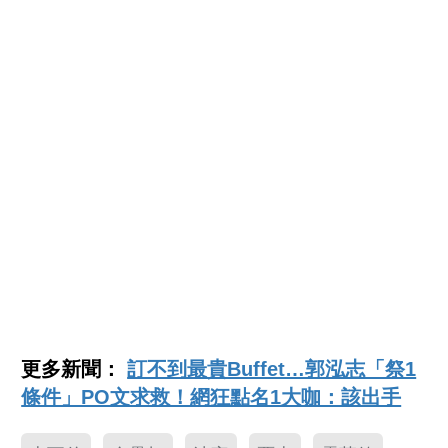
更多新聞：
訂不到最貴Buffet…郭泓志「祭1
條件」PO文求救！網狂點名1大咖：該出手