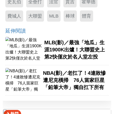
史瓦伯
全壘打
法官
賈吉
霍華德
費城人
大聯盟
MLB
棒球
體育
延伸閱讀
MLB(影)／最強「地瓜」生
涯1900K出爐！大聯盟史上
第2快僅次於名人堂左投
NBA(影)／老扛了！4連敗慘
遭尼克橫掃 76人當家巨星
「鉛筆大帝」獨自扛下所有
熱門