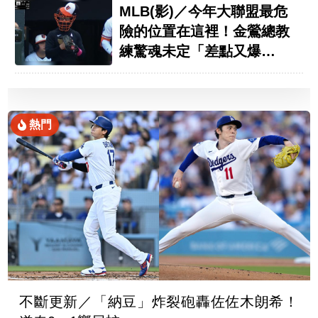
MLB(影)／今年大聯盟最危
險的位置在這裡！金鶯總教
練驚魂未定「差點又爆
頭！」
熱門
不斷更新／「納豆」炸裂砲轟佐佐木朗希！