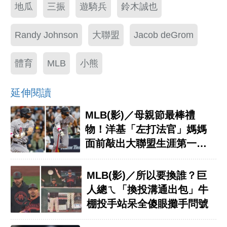
地瓜
三振
遊騎兵
鈴木誠也
Randy Johnson
大聯盟
Jacob deGrom
體育
MLB
小熊
延伸閱讀
MLB(影)／母親節最棒禮
物！洋基「左打法官」媽媽
面前敲出大聯盟生涯第一支
安打
MLB(影)／所以要換誰？巨
人總ㄟ「換投溝通出包」牛
棚投手站呆全傻眼攤手問號