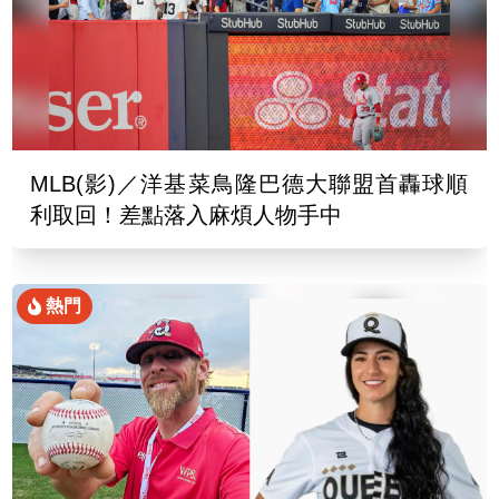
MLB(影)／洋基菜鳥隆巴德大聯盟首轟球順
利取回！差點落入麻煩人物手中
熱門