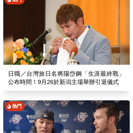
日職／台灣旅日名將陽岱鋼「生涯最終戰」
公布時間！9月26於新潟主場舉辦引退儀式
熱門