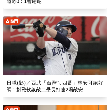
道奇0：1響尾蛇
熱門
日職(影)／西武「台灣ㄟ四番」林安可絕好
調！對戰軟銀敲二壘長打連2場敲安
熱門