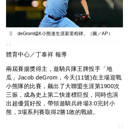
deGrom猛K小熊達生涯新里程碑。（圖／AP）
體育中心／丁泰祥 報導
兩屆賽揚獎得主，遊騎兵隊王牌投手「地
瓜」Jacob deGrom，今天(11號)在主場迎戰
小熊隊的比賽，飆出了大聯盟生涯第1900次
三振，成為史上第二快達標巨投，同時也演
出超優質好投，帶領遊騎兵終場3:0完封小
熊，3場系列賽取得2勝1敗的戰績。