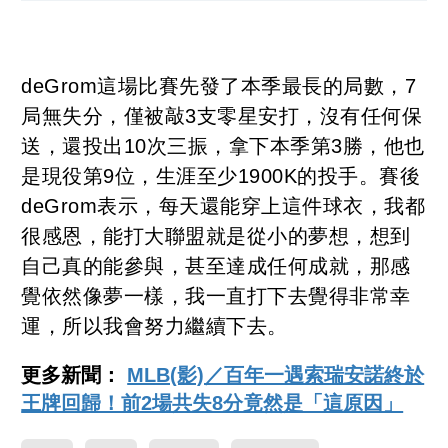
deGrom這場比賽先發了本季最長的局數，7
局無失分，僅被敲3支零星安打，沒有任何保
送，還投出10次三振，拿下本季第3勝，他也
是現役第9位，生涯至少1900K的投手。賽後
deGrom表示，每天還能穿上這件球衣，我都
很感恩，能打大聯盟就是從小的夢想，想到
自己真的能參與，甚至達成任何成就，那感
覺依然像夢一樣，我一直打下去覺得非常幸
運，所以我會努力繼續下去。
更多新聞：
MLB(影)／百年一遇索瑞安諾終於
王牌回歸！前2場共失8分竟然是「這原因」