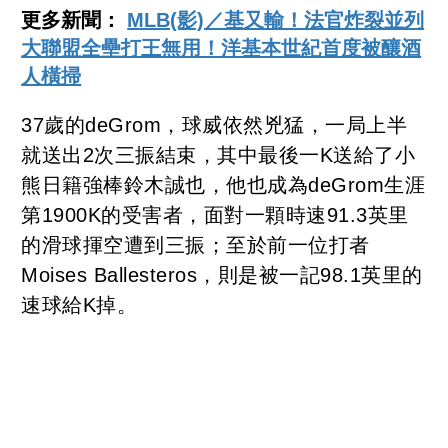
更多新聞：
MLB(影)／基又輸！法官炸裂並列
大聯盟全壘打王無用！洋基本世紀首度被釀酒
人橫掃
37歲的deGrom，球威依然兇猛，一局上半
就送出2次三振結束，其中最後一K送給了小
熊日籍強棒鈴木誠也，他也成為deGrom生涯
第1900K的受害者，面對一顆時速91.3英里
的滑球揮空遭到三振；至於前一位打者
Moises Ballesteros，則是被一記98.1英里的
速球給K掉。