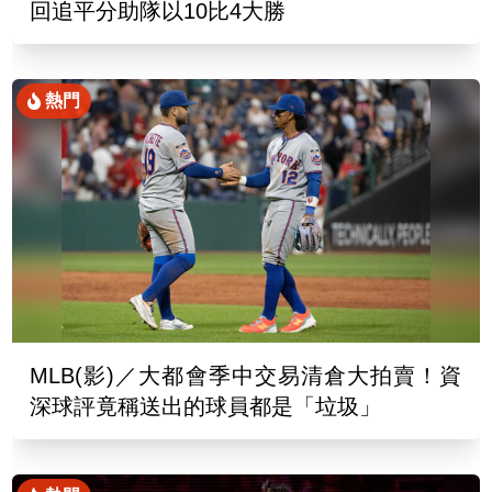
回追平分助隊以10比4大勝
熱門
MLB(影)／大都會季中交易清倉大拍賣！資
深球評竟稱送出的球員都是「垃圾」