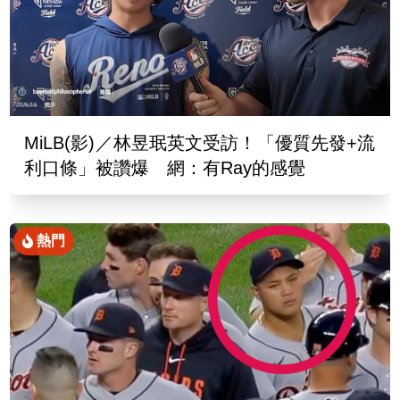
MiLB(影)／林昱珉英文受訪！「優質先發+流
利口條」被讚爆 網：有Ray的感覺
熱門