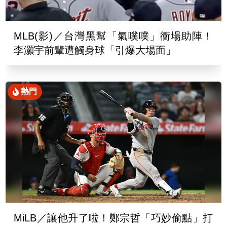
MLB(影)／台灣黑幫「氣噗噗」衝場助陣！
李灝宇前輩遭觸身球「引爆大場面」
熱門
MiLB／讓他升了啦！鄭宗哲「巧妙偷點」打