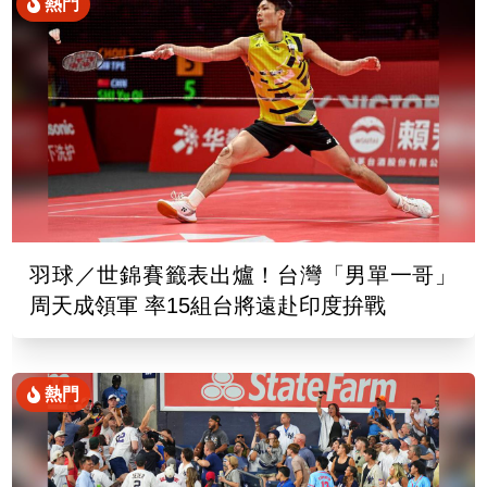
熱門
羽球／世錦賽籤表出爐！台灣「男單一哥」
周天成領軍 率15組台將遠赴印度拚戰
熱門