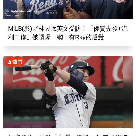
MiLB(影)／林昱珉英文受訪！「優質先發+流
利口條」被讚爆 網：有Ray的感覺
熱門