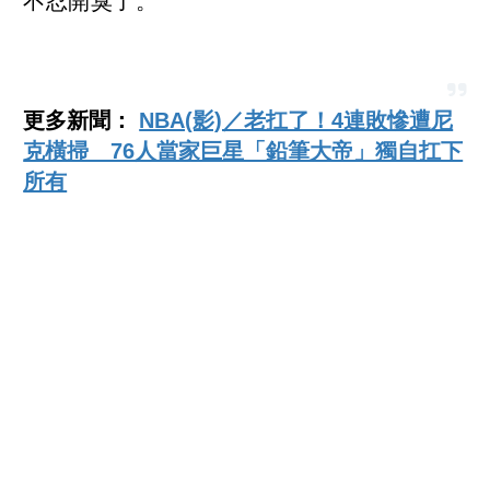
不忍開臭了。
更多新聞：
NBA(影)／老扛了！4連敗慘遭尼
克橫掃 76人當家巨星「鉛筆大帝」獨自扛下
所有