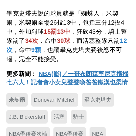
畢克史塔夫說的球員就是「蜘蛛人」米契
爾，米契爾全場26投13中，包括三分12投4
中，外加罰球
15罰13中
，狂砍43分，騎士整
隊罰了
34次
，命中
30球
，而活塞整隊只罰
12
次
，命中
9顆
，也讓畢克史塔夫賽後怒不可
遏，完全不能接受。
更多新聞：
NBA(影)／一哥布朗森率尼克橫掃
七六人！記者會小女兒聲聲喚爸爸鐵漢也柔情
米契爾
Donovan Mitchell
畢克史塔夫
J.B. Bickerstaff
活塞
騎士
NBA季後賽次輪
NBA季後賽
NBA