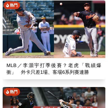
熱門
MLB／李灝宇打季後賽？老虎「戰績爆
衝」 外卡只差1場、客場6系列賽連勝
熱門