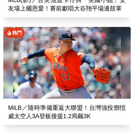
MLB(影)／台美混血卡仔與「美國小姐」女
友場上曬恩愛！賽前獻唱大谷翔平場邊鼓掌
熱門
MiLB／隨時準備重返大聯盟！台灣強投鄧愷
威太空人3A登板後援1.2局飆3K