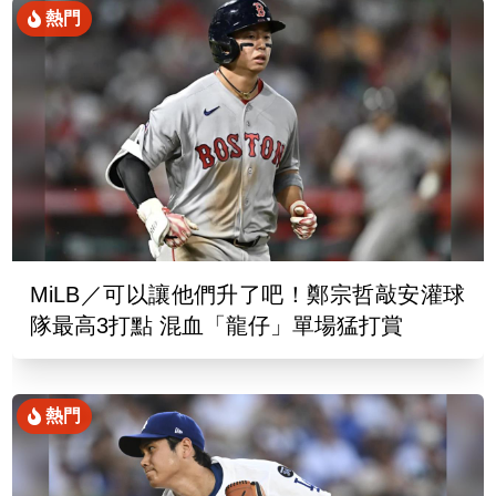
熱門
MiLB／可以讓他們升了吧！鄭宗哲敲安灌球
隊最高3打點 混血「龍仔」單場猛打賞
熱門