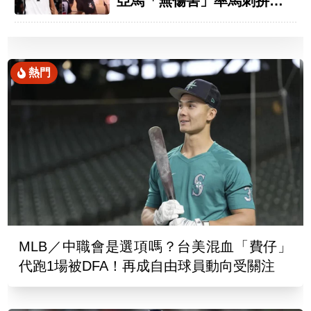
亞馬「無傷害」率馬刺拚聽
牌
熱門
MLB／中職會是選項嗎？台美混血「費仔」
代跑1場被DFA！再成自由球員動向受關注