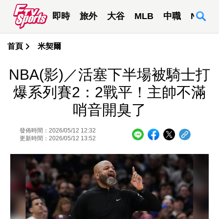
即時
旅外
大谷
MLB
中職
NBA
首頁
米契爾
NBA(影)／活塞下半場被騎士打
爆系列賽2：2戰平！主帥不滿
哨音開臭了
發佈時間：2026/05/12 12:32
更新時間：2026/05/12 13:52