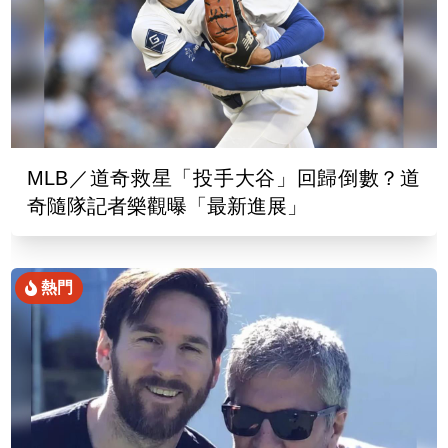
MLB／道奇救星「投手大谷」回歸倒數？道
奇隨隊記者樂觀曝「最新進展」
熱門