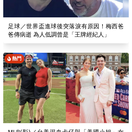
足球／世界盃進球後突落淚有原因！梅西爸
爸傳病逝 為人低調曾是「王牌經紀人」
熱門