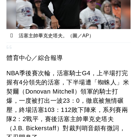
活塞主帥畢克史塔夫。（圖／AP）
體育中心／綜合報導
NBA季後賽次輪，活塞騎士G4，上半場打完
握有4分領先的活塞，下半場遭「蜘蛛人」米
契爾（Donovan Mitchell）領軍的騎士打
爆，一度被打出一波23：0，徹底被無情碾
壓，終場活塞103：112敗下陣來，系列賽兩
隊2：2戰平，賽後活塞主帥畢克史塔夫
（J.B. Bickerstaff）對裁判哨音頗有微詞，