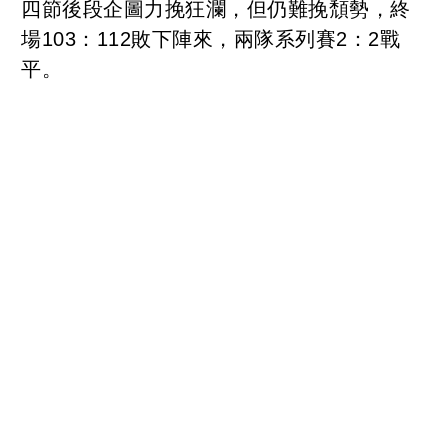
四節後段企圖力挽狂瀾，但仍難挽頹勢，終
場103：112敗下陣來，兩隊系列賽2：2戰
平。