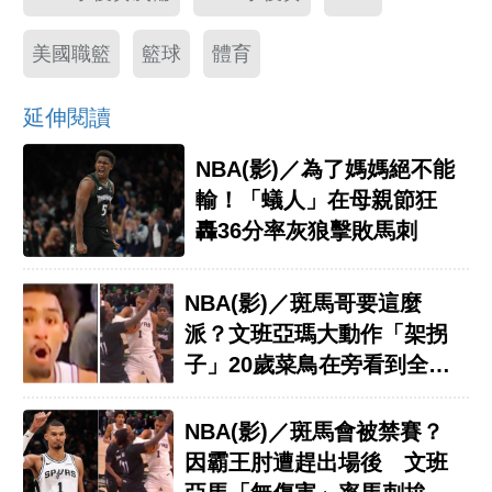
美國職籃
籃球
體育
延伸閱讀
NBA(影)／為了媽媽絕不能
輸！「蟻人」在母親節狂
轟36分率灰狼擊敗馬刺
NBA(影)／斑馬哥要這麼
派？文班亞瑪大動作「架拐
子」20歲菜鳥在旁看到全嚇
爛！
NBA(影)／斑馬會被禁賽？
因霸王肘遭趕出場後 文班