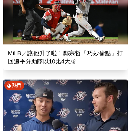
MiLB／讓他升了啦！鄭宗哲「巧妙偷點」打
回追平分助隊以10比4大勝
熱門