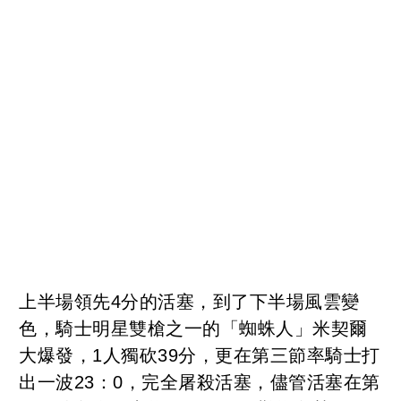
上半場領先4分的活塞，到了下半場風雲變
色，騎士明星雙槍之一的「蜘蛛人」米契爾
大爆發，1人獨砍39分，更在第三節率騎士打
出一波23：0，完全屠殺活塞，儘管活塞在第