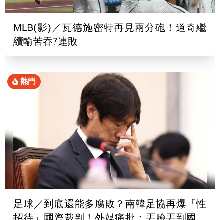
MLB(影)／瓦德施密特再見兩分砲！道奇繼
續輸苦吞7連敗
熱門
足球／到底還能多腐敗？南韓足協再爆「性
招待」國際裁判！外媒痛批：丟臉丟到國外