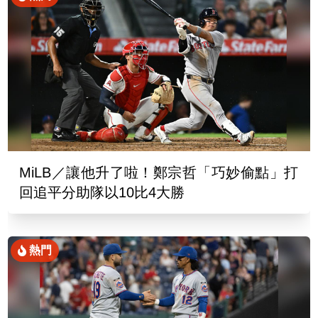
MiLB／讓他升了啦！鄭宗哲「巧妙偷點」打
回追平分助隊以10比4大勝
熱門