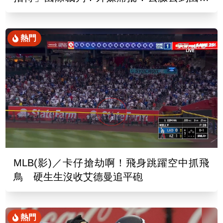
去
熱門
MLB(影)／卡仔搶劫啊！飛身跳躍空中抓飛
鳥 硬生生沒收艾德曼追平砲
熱門