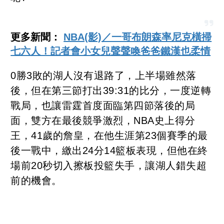
更多新聞：
NBA(影)／一哥布朗森率尼克橫掃
七六人！記者會小女兒聲聲喚爸爸鐵漢也柔情
0勝3敗的湖人沒有退路了，上半場雖然落
後，但在第三節打出39:31的比分，一度逆轉
戰局，也讓雷霆首度面臨第四節落後的局
面，雙方在最後競爭激烈，NBA史上得分
王，41歲的詹皇，在他生涯第23個賽季的最
後一戰中，繳出24分14籃板表現，但他在終
場前20秒切入擦板投籃失手，讓湖人錯失超
前的機會。