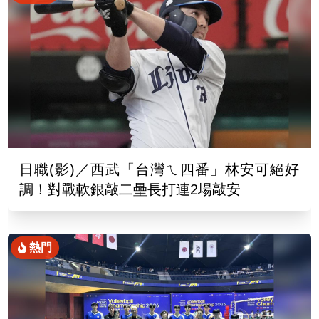
日職(影)／西武「台灣ㄟ四番」林安可絕好
調！對戰軟銀敲二壘長打連2場敲安
熱門