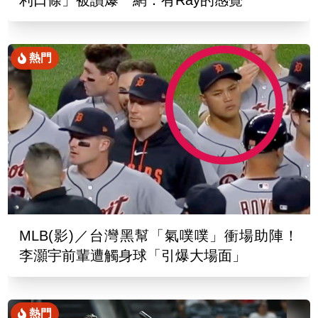
利口條」被讚爆 網：有Ray的感覺
熱門
MLB(影)／台灣黑幫「氣噗噗」衝場助陣！
李灝宇前輩遭觸身球「引爆大場面」
熱門