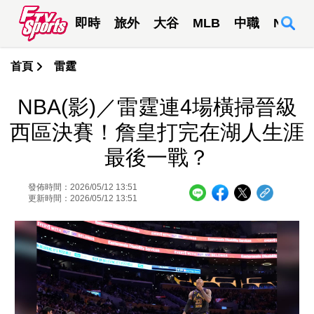
即時
旅外
大谷
MLB
中職
NBA
首頁
雷霆
NBA(影)／雷霆連4場橫掃晉級
西區決賽！詹皇打完在湖人生涯
最後一戰？
發佈時間：2026/05/12 13:51
更新時間：2026/05/12 13:51