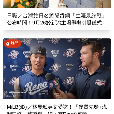
日職／台灣旅日名將陽岱鋼「生涯最終戰」
公布時間！9月26於新潟主場舉辦引退儀式
熱門
MiLB(影)／林昱珉英文受訪！「優質先發+流