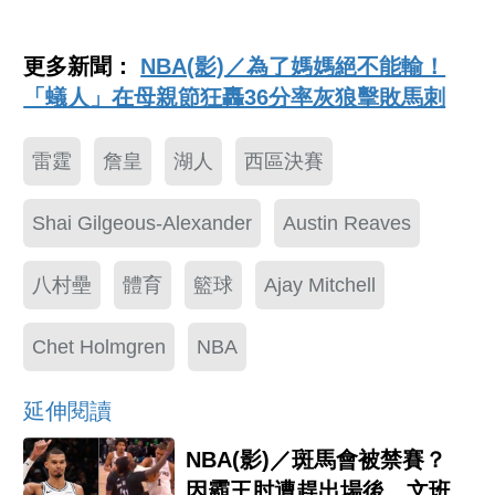
更多新聞：
NBA(影)／為了媽媽絕不能輸！
「蟻人」在母親節狂轟36分率灰狼擊敗馬刺
雷霆
詹皇
湖人
西區決賽
Shai Gilgeous-Alexander
Austin Reaves
八村壘
體育
籃球
Ajay Mitchell
Chet Holmgren
NBA
延伸閱讀
NBA(影)／斑馬會被禁賽？
因霸王肘遭趕出場後 文班