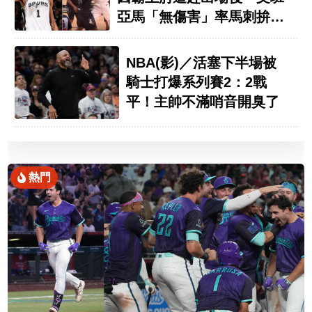
亞馬「無傷害」率馬刺拚聽
牌
NBA(影)／活塞下半場被
騎士打爆系列賽2：2戰
平！主帥不滿哨音開臭了
熱門