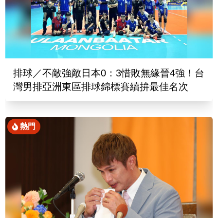
排球／不敵強敵日本0：3惜敗無緣晉4強！台
灣男排亞洲東區排球錦標賽續拚最佳名次
熱門