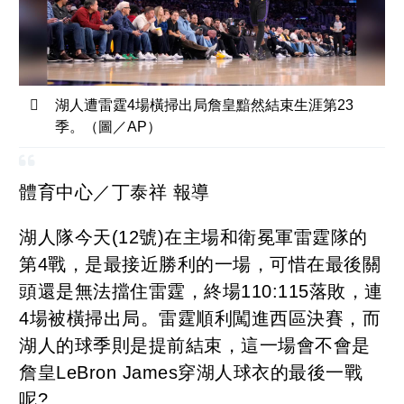
湖人遭雷霆4場橫掃出局詹皇黯然結束生涯第23
季。（圖／AP）
體育中心／丁泰祥 報導
湖人隊今天(12號)在主場和衛冕軍雷霆隊的
第4戰，是最接近勝利的一場，可惜在最後關
頭還是無法擋住雷霆，終場110:115落敗，連
4場被橫掃出局。雷霆順利闖進西區決賽，而
湖人的球季則是提前結束，這一場會不會是
詹皇LeBron James穿湖人球衣的最後一戰
呢?