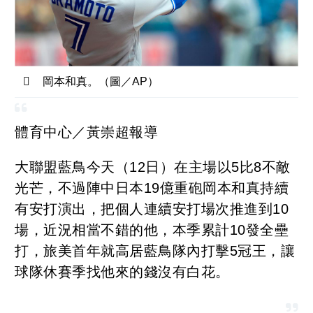
岡本和真。（圖／AP）
體育中心／黃崇超報導
大聯盟藍鳥今天（12日）在主場以5比8不敵
光芒，不過陣中日本19億重砲岡本和真持續
有安打演出，把個人連續安打場次推進到10
場，近況相當不錯的他，本季累計10發全壘
打，旅美首年就高居藍鳥隊內打擊5冠王，讓
球隊休賽季找他來的錢沒有白花。