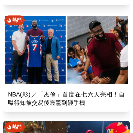
熱門
NBA(影)／「杰倫」首度在七六人亮相！自
曝得知被交易後震驚到砸手機
熱門