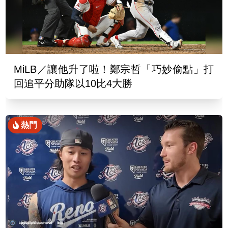
MiLB／讓他升了啦！鄭宗哲「巧妙偷點」打
回追平分助隊以10比4大勝
熱門