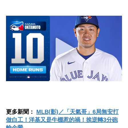
更多新聞：
MLB(影)／「天氣哥」6局無安打
做白工！洋基又是牛棚惹的禍！挨逆轉3分砲
輸金鶯