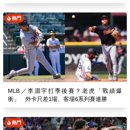
熱門
MLB／李灝宇打季後賽？老虎「戰績爆
衝」 外卡只差1場、客場6系列賽連勝
熱門