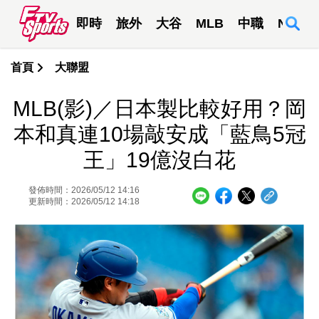
即時
旅外
大谷
MLB
中職
NBA
首頁
大聯盟
MLB(影)／日本製比較好用？岡
本和真連10場敲安成「藍鳥5冠
王」19億沒白花
發佈時間：2026/05/12 14:16
更新時間：2026/05/12 14:18