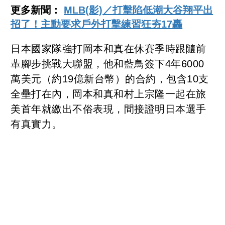
更多新聞：
MLB(影)／打擊陷低潮大谷翔平出
招了！主動要求戶外打擊練習狂夯17轟
日本國家隊強打岡本和真在休賽季時跟隨前
輩腳步挑戰大聯盟，他和藍鳥簽下4年6000
萬美元（約19億新台幣）的合約，包含10支
全壘打在內，岡本和真和村上宗隆一起在旅
美首年就繳出不俗表現，間接證明日本選手
有真實力。