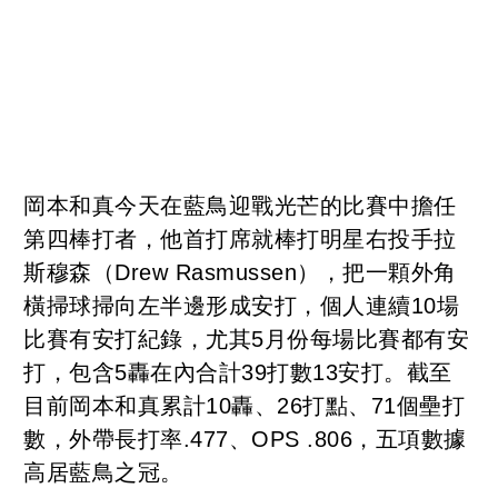
岡本和真今天在藍鳥迎戰光芒的比賽中擔任
第四棒打者，他首打席就棒打明星右投手拉
斯穆森（Drew Rasmussen），把一顆外角
橫掃球掃向左半邊形成安打，個人連續10場
比賽有安打紀錄，尤其5月份每場比賽都有安
打，包含5轟在內合計39打數13安打。截至
目前岡本和真累計10轟、26打點、71個壘打
數，外帶長打率.477、OPS .806，五項數據
高居藍鳥之冠。