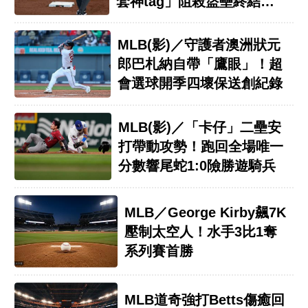
套神tag」阻殺盜壘終結比
賽
MLB(影)／守護者澳洲狀元
郎巴札納自帶「鷹眼」！超
會選球開季四壞保送創紀錄
MLB(影)／「卡仔」二壘安
打帶動攻勢！跑回全場唯一
分數響尾蛇1:0險勝遊騎兵
MLB／George Kirby飆7K
壓制太空人！水手3比1奪
系列賽首勝
MLB道奇強打Betts傷癒回