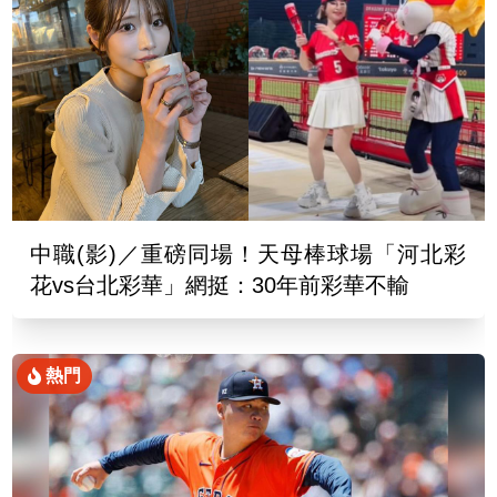
中職(影)／重磅同場！天母棒球場「河北彩
花vs台北彩華」網挺：30年前彩華不輸
熱門