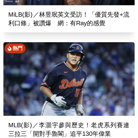
MiLB(影)／林昱珉英文受訪！「優質先發+流
利口條」被讚爆 網：有Ray的感覺
熱門
MLB(影)／李灝宇參與歷史！老虎系列賽連
三拉三「開對手魯閣」追平130年偉業