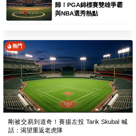
歸！PGA錦標賽雙雄爭霸
與NBA選秀熱點
熱門
剛被交易到道奇！賽揚左投 Tarik Skubal 喊
話：渴望重返老虎隊