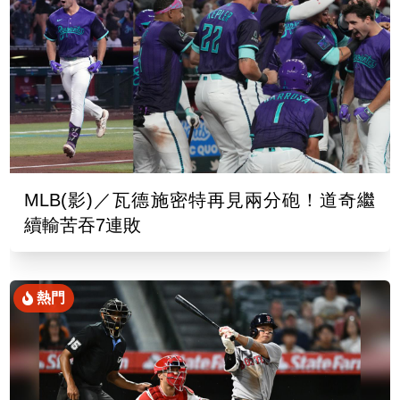
MLB(影)／瓦德施密特再見兩分砲！道奇繼
續輸苦吞7連敗
熱門