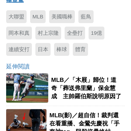
大聯盟
MLB
美國職棒
藍鳥
岡本和真
村上宗隆
全壘打
19億
連續安打
日本
棒球
體育
延伸閱讀
MLB／「木屐」歸位！道
奇「葬送弗里蘭」保金慧
成 主帥羅伯斯說明原因了
MLB(影)／超自信！裁判還
在看重播、金鶯先慶祝「手