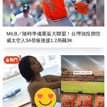
MiLB／隨時準備重返大聯盟！台灣強投鄧愷
威太空人3A登板後援1.2局飆3K
熱門