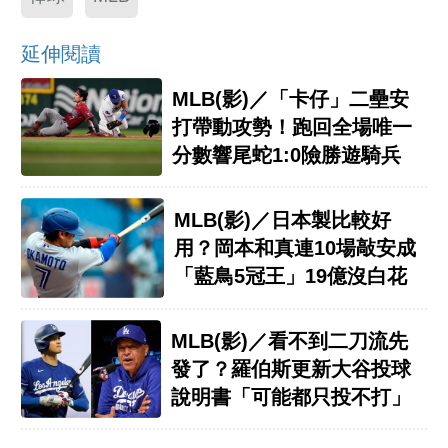
延伸閱讀
MLB(影)／「卡仔」二壘安
打帶動攻勢！跑回全場唯一
分數響尾蛇1:0險勝遊騎兵
MLB(影)／日本製比較好
用？岡本和真連10場敲安成
「藍鳥5冠王」19億沒白花
MLB(影)／看不到二刀流先
發了？羅伯斯更新大谷投球
說明書「可能都只投不打」