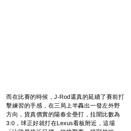
而在比賽的時候，J-Rod還真的延續了賽前打
擊練習的手感，在三局上半轟出一發左外野
方向，貨真價實的陽春全壘打，拉開比數為
3:0，球正好就打在Lexus看板附近，這場