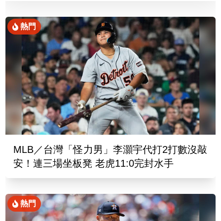
熱門
MLB／台灣「怪力男」李灝宇代打2打數沒敲
安！連三場坐板凳 老虎11:0完封水手
熱門