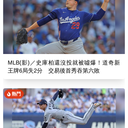
MLB(影)／史庫柏還沒投就被噓爆！道奇新
王牌6局失2分 交易後首秀吞第六敗
熱門