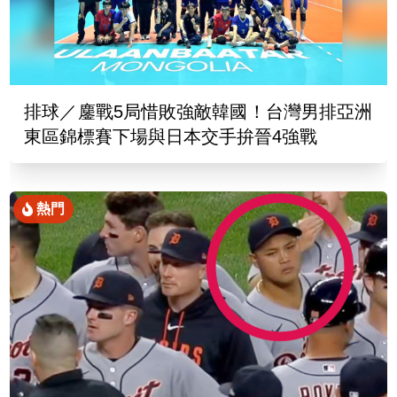
排球／鏖戰5局惜敗強敵韓國！台灣男排亞洲
東區錦標賽下場與日本交手拚晉4強戰
熱門