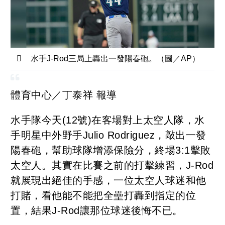
水手J-Rod三局上轟出一發陽春砲。（圖／AP）
體育中心／丁泰祥 報導
水手隊今天(12號)在客場對上太空人隊，水
手明星中外野手Julio Rodriguez，敲出一發
陽春砲，幫助球隊增添保險分，終場3:1擊敗
太空人。其實在比賽之前的打擊練習，J-Rod
就展現出絕佳的手感，一位太空人球迷和他
打賭，看他能不能把全壘打轟到指定的位
置，結果J-Rod讓那位球迷後悔不已。