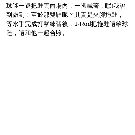
球迷一邊把鞋丟向場內，一邊喊著，嘿!我說
到做到！至於那雙鞋呢？其實是夾腳拖鞋，
等水手完成打擊練習後，J-Rod把拖鞋還給球
迷，還和他一起合照。