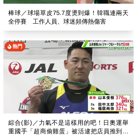
棒球／球場草皮75.7度燙到爆！韓職連兩天
全停賽 工作人員、球迷頻傳熱傷害
熱門
綜合(影)／力氣不是這樣用的吧！日奧運舉
重國手「超商偷雞蛋」被活逮把店員推到骨