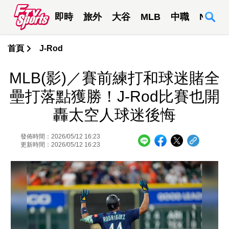
即時
旅外
大谷
MLB
中職
NBA
首頁
J-Rod
MLB(影)／賽前練打和球迷賭全
壘打落點獲勝！J-Rod比賽也開
轟太空人球迷後悔
發佈時間：2026/05/12 16:23
更新時間：2026/05/12 16:23