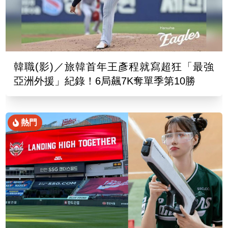
韓職(影)／旅韓首年王彥程就寫超狂「最強
亞洲外援」紀錄！6局飆7K奪單季第10勝
熱門