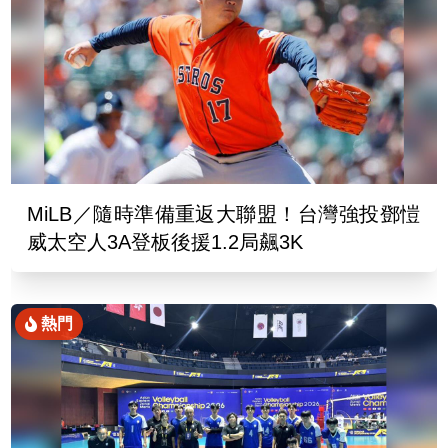
MiLB／隨時準備重返大聯盟！台灣強投鄧愷
威太空人3A登板後援1.2局飆3K
熱門