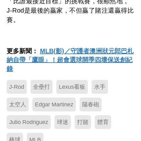
「比誰最接近目標」的挑戰賽，很顯然地，
J-Rod是最後的贏家，不但贏了賭注還贏得比
賽。
更多新聞：
MLB(影)／守護者澳洲狀元郎巴札
納自帶「鷹眼」！超會選球開季四壞保送創紀
錄
J-Rod
全壘打
Lexus看板
水手
太空人
Edgar Martinez
陽春砲
Julio Rodriguez
球迷
打賭
體育
棒球
MLB