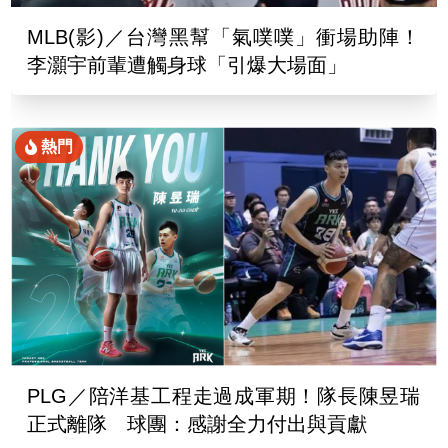
MLB(影)／台灣黑幫「氣噗噗」衝場助陣！
李灝宇前輩遭觸身球「引爆大場面」
熱門
PLG／陪洋基工程走過成軍期！隊長陳昱瑞
正式離隊 球團：感謝全力付出與貢獻