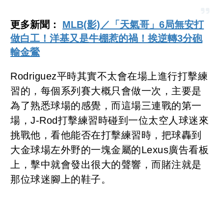
更多新聞：
MLB(影)／「天氣哥」6局無安打
做白工！洋基又是牛棚惹的禍！挨逆轉3分砲
輸金鶯
Rodriguez平時其實不太會在場上進行打擊練
習的，每個系列賽大概只會做一次，主要是
為了熟悉球場的感覺，而這場三連戰的第一
場，J-Rod打擊練習時碰到一位太空人球迷來
挑戰他，看他能否在打擊練習時，把球轟到
大金球場左外野的一塊金屬的Lexus廣告看板
上，擊中就會發出很大的聲響，而賭注就是
那位球迷腳上的鞋子。