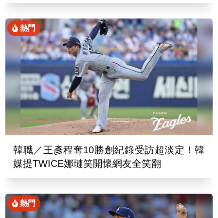
熱門
韓職／王彥程奪10勝創紀錄受訪超淡定！韓
媒提TWICE娜璉笑開懷網友全笑翻
熱門