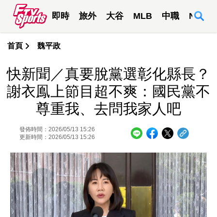
即時
旅外
大谷
MLB
中職
NBA
首頁
魏平政
快新聞／真要脫黨選彰化縣長？
謝衣鳯上節目超不爽：國民黨不
尊重我、去問我家人吧
發佈時間：2026/05/13 15:26
更新時間：2026/05/13 15:26