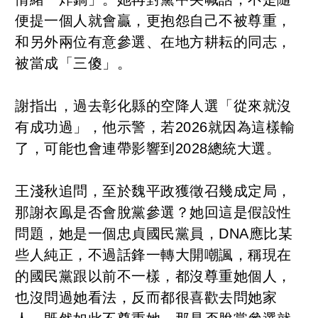
便提一個人就會贏，更抱怨自己不被尊重，
和另外兩位有意參選、在地方耕耘的同志，
被當成「三傻」。
謝指出，過去彰化縣的空降人選「從來就沒
有成功過」，他示警，若2026就因為這樣輸
了，可能也會連帶影響到2028總統大選。
王淺秋追問，至於魏平政獲徵召幾成定局，
那謝衣鳯是否會脫黨參選？她回這是假設性
問題，她是一個忠貞國民黨員，DNA應比某
些人純正，不過話鋒一轉大開嘲諷，稱現在
的國民黨跟以前不一樣，都沒尊重她個人，
也沒問過她看法，反而都很喜歡去問她家