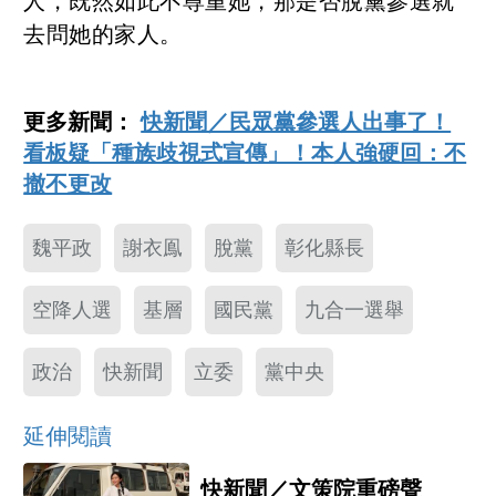
人，既然如此不尊重她，那是否脫黨參選就
去問她的家人。
更多新聞：
快新聞／民眾黨參選人出事了！
看板疑「種族歧視式宣傳」！本人強硬回：不
撤不更改
魏平政
謝衣鳯
脫黨
彰化縣長
空降人選
基層
國民黨
九合一選舉
政治
快新聞
立委
黨中央
延伸閱讀
快新聞／文策院重磅聲