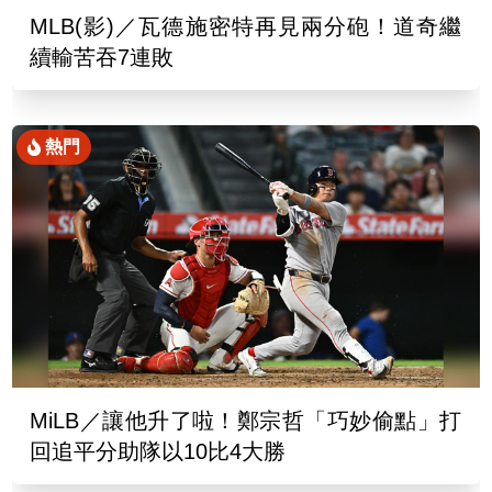
MLB(影)／瓦德施密特再見兩分砲！道奇繼
續輸苦吞7連敗
熱門
MiLB／讓他升了啦！鄭宗哲「巧妙偷點」打
回追平分助隊以10比4大勝