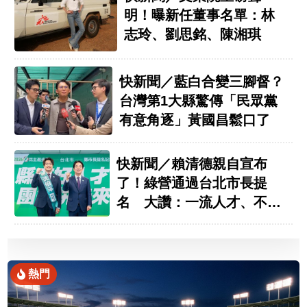
明！曝新任董事名單：林
志玲、劉思銘、陳湘琪
快新聞／藍白合變三腳督？
台灣第1大縣驚傳「民眾黨
有意角逐」黃國昌鬆口了
快新聞／賴清德親自宣布
了！綠營通過台北市長提
名 大讚：一流人才、不二
人選
熱門