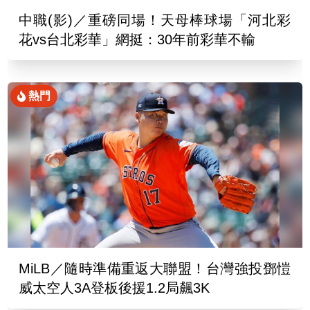
中職(影)／重磅同場！天母棒球場「河北彩
花vs台北彩華」網挺：30年前彩華不輸
熱門
MiLB／隨時準備重返大聯盟！台灣強投鄧愷
威太空人3A登板後援1.2局飆3K