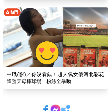
熱門
中職(影)／你沒看錯！超人氣女優河北彩花
降臨天母棒球場 粉絲全暴動