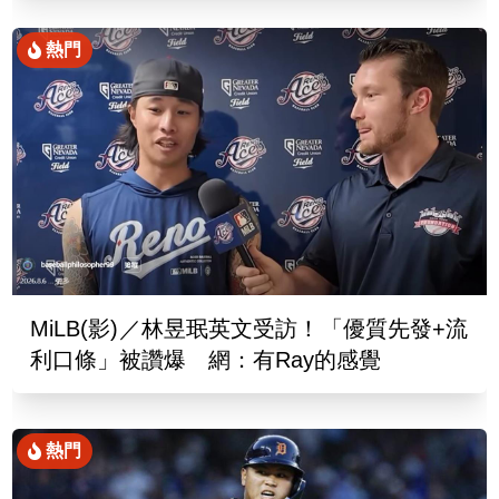
熱門
MiLB(影)／林昱珉英文受訪！「優質先發+流
利口條」被讚爆 網：有Ray的感覺
熱門