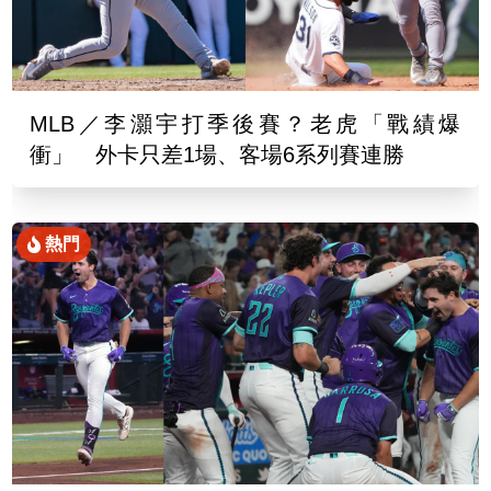
MLB／李灝宇打季後賽？老虎「戰績爆
衝」 外卡只差1場、客場6系列賽連勝
熱門