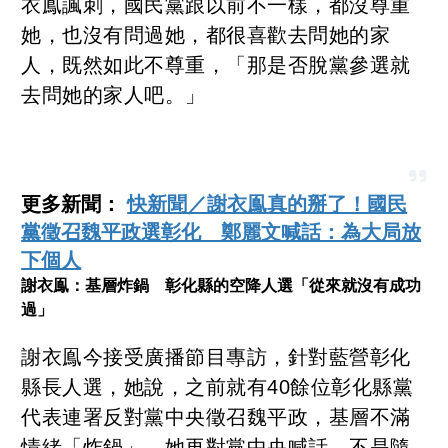
衣鳯諷刺，國民黨跟以前不一樣，都沒尊重
她，也沒有問過她，都很喜歡去問她的家
人，既然如此不尊重，「那是否脫黨參選就
去問她的家人吧。」
更多新聞：
快新聞／謝衣鳯真的掰了！國民
黨徵召魏平政選彰化 鄭麗文喊話：為大局放
下個人
謝衣鳯：基層炸鍋 彰化縣的空降人選「從來就沒有成功
過」
謝衣鳯今接受廣播節目專訪，針對藍營彰化
縣長人選，她說，之前就有40餘位彰化縣黨
代表連署反對黨中央徵召魏平政，基層不滿
情緒「炸鍋」。她再對黨中央喊話，不是隨