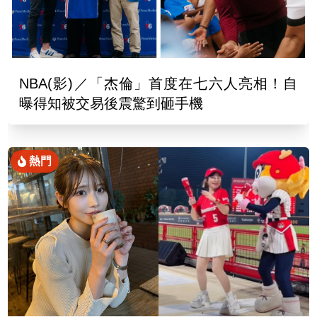
NBA(影)／「杰倫」首度在七六人亮相！自
曝得知被交易後震驚到砸手機
熱門