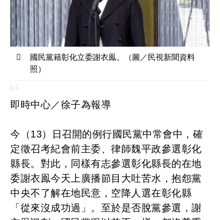
國民黨籍彰化立委謝衣鳯。（圖／民視新聞資料
照）
即時中心／徐子為報導
今（13）日召開的例行國民黨中常會中，確
定徵召考紀會前主委、律師魏平政參選彰化
縣長。對此，同樣有志參選彰化縣長的在地
委謝衣鳯今天上廣播節目大吐苦水，抱怨黨
中央不了解在地民意，空降人選在彰化縣
「從來沒成功過」。至於是否脫黨參選，謝