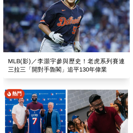
MLB(影)／李灝宇參與歷史！老虎系列賽連
三拉三「開對手魯閣」追平130年偉業
熱門