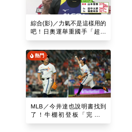
綜合(影)／力氣不是這樣用的
吧！日奧運舉重國手「超商
偷雞蛋」被活逮把店員推到
骨折
熱門
MLB／今井達也說明書找到
了！牛棚初登板「完美三
局」飆5連K 對決壓制岡本
和真