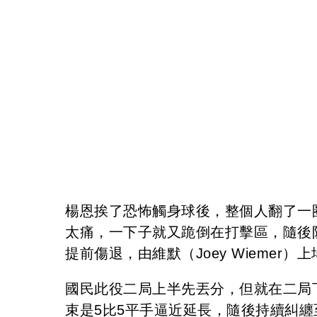
楊恩挨了恐怖觸身球後，整個人翻了一
太痛，一下子就又跪倒在打擊區，隨後
提前傷退，由維默（Joey Wiemer）
國民此役二局上半先丟分，但就在二局
束是5比5平手逼近延長，隨後持續糾