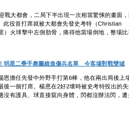
場迎戰大都會，二局下半出現一次相當驚悚的畫面，
g）此役首打席就被大都會先發史考特（Christian
150公里）火球擊中左側肋骨，痛得他當場倒地，整場比
住！明星二壘手奧圖維進傷兵名單 今客場對戰雙城
楊恩擔任先發中外野手打第6棒，他在兩出局後上
最後一個打席。楊恩在2好2壞時被史考特投出的失
邊沒有護具、球直接竄向身體，閃都沒辦法閃，遭