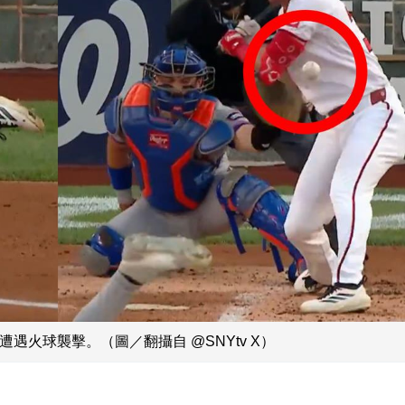
骨遭遇火球襲擊。（圖／翻攝自 @SNYtv X）