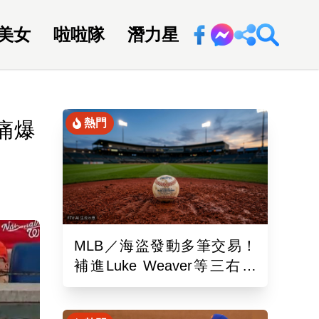
美女
啦啦隊
潛力星
回新聞網
熱門
痛爆
MLB／海盜發動多筆交易！
補進Luke Weaver等三右投
重整牛棚