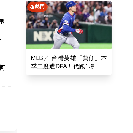
熱門
K壓
分
MLB／ 台灣英雄「費仔」本
季二度遭DFA！代跑1場沒有
柯
打擊機會...