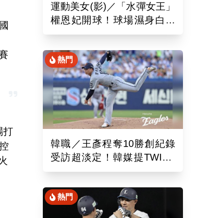
運動美女(影)／「水彈女王」
權恩妃開球！球場濕身白色
國
背心辣翻 斗山熊球員當場
看傻
賽
熱門
場打
韓職／王彥程奪10勝創紀錄
控
受訪超淡定！韓媒提TWICE
火
娜璉笑開懷網友全笑翻
熱門