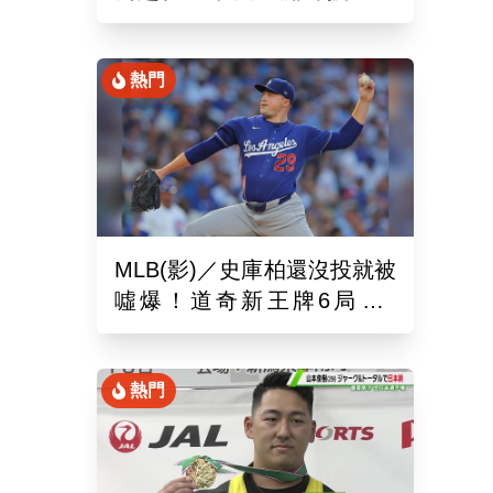
錄！6局飆7K奪單季第10勝
熱門
MLB(影)／史庫柏還沒投就被
噓爆！道奇新王牌6局失2
分 交易後首秀吞第六敗
熱門