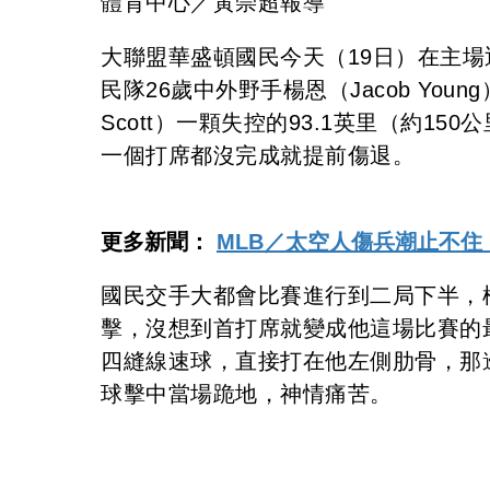
體育中心／黃崇超報導
大聯盟華盛頓國民今天（19日）在主
民隊26歲中外野手楊恩（Jacob Youn
Scott）一顆失控的93.1英里（約
一個打席都沒完成就提前傷退。
更多新聞：
MLB／太空人傷兵潮止不
國民交手大都會比賽進行到二局下半，
擊，沒想到首打席就變成他這場比賽的
四縫線速球，直接打在他左側肋骨，那
球擊中當場跪地，神情痛苦。