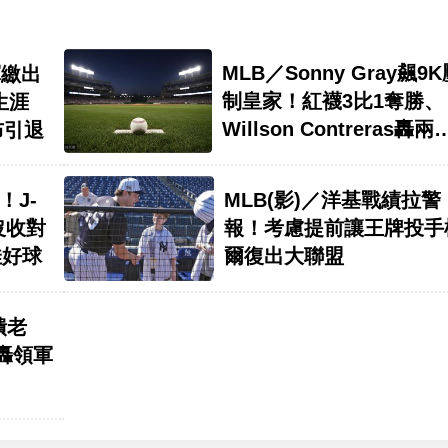
MLB／Sonny Gray飆9
軍繳出
制皇家！紅襪3比1奪勝、
生涯
Willson Contreras轟兩
布引退
砲
！J-
MLB(影)／洋基戰績拉警
沒收對
報！考慮提前讓王牌投手
佳好球
爾復出大聯盟
潰老
開轟領軍