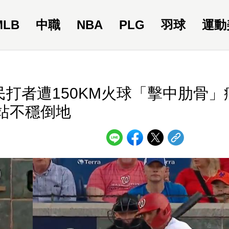
MLB
中職
NBA
PLG
羽球
運動
民打者遭150KM火球「擊中肋骨」
站不穩倒地