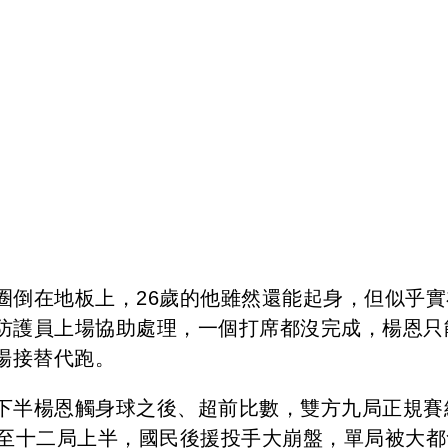
圈倒在地板上，26歲的他雖然還能起身，但似乎實
防護員上場協助處理，一個打席都沒完成，楊恩只
上場接替代跑。
下半楊恩觸身球之後、超前比數，雙方九局正規賽
纏至十二局上半，國民後援投手大崩盤，單局被大都