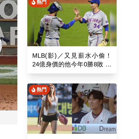
熱門
MLB(影)／又見薪水小偷！
24億身價的他今年0勝8敗 幽
靈指叉只能從牛棚出發
熱門