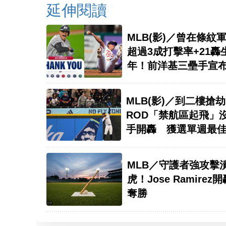
延伸閱讀
MLB(影)／曾在條紋
超過3成打擊率+21轟
年！前洋基三壘手宣
MLB(影)／到二樓搶劫
ROD「禁航區起飛」
手開轟 獲選單週最
MLB／守護者強攻擊
虎！Jose Ramirez
奪勝