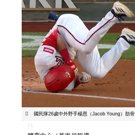
國民隊26歲中外野手楊恩（Jacob Young）肋