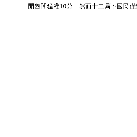
開魯閣猛灌10分，然而十二局下國民僅