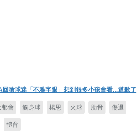
CA回嗆球迷「不雅字眼」想到很多小孩會看...道歉了
大都會
觸身球
楊恩
火球
肋骨
傷退
體育