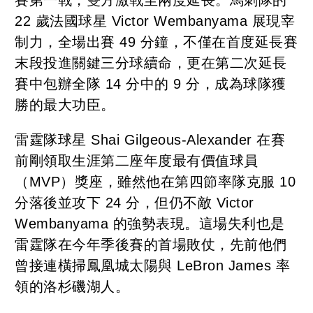
22 歲法國球星 Victor Wembanyama 展現宰
制力，全場出賽 49 分鐘，不僅在首度延長賽
末段投進關鍵三分球續命，更在第二次延長
賽中包辦全隊 14 分中的 9 分，成為球隊獲
勝的最大功臣。
雷霆隊球星 Shai Gilgeous-Alexander 在賽
前剛領取生涯第二座年度最有價值球員
（MVP）獎座，雖然他在第四節率隊克服 10
分落後並攻下 24 分，但仍不敵 Victor
Wembanyama 的強勢表現。這場失利也是
雷霆隊在今年季後賽的首場敗仗，先前他們
曾接連橫掃鳳凰城太陽與 LeBron James 率
領的洛杉磯湖人。