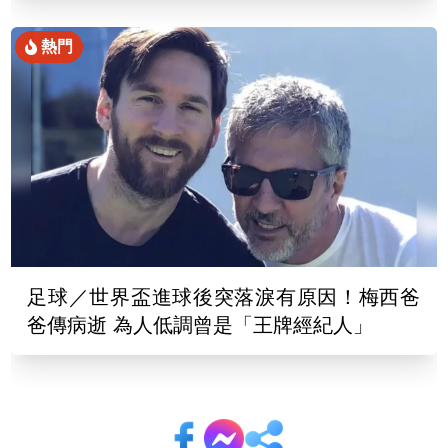
熱門
足球／世界盃進球後突落淚有原因！梅西爸
爸傳病逝 為人低調曾是「王牌經紀人」