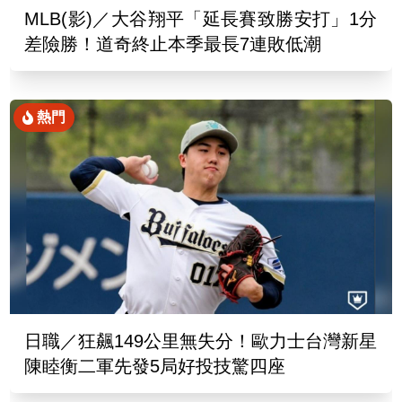
MLB(影)／大谷翔平「延長賽致勝安打」1分
差險勝！道奇終止本季最長7連敗低潮
熱門
日職／狂飆149公里無失分！歐力士台灣新星
陳睦衡二軍先發5局好投技驚四座