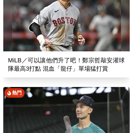
MiLB／可以讓他們升了吧！鄭宗哲敲安灌球
隊最高3打點 混血「龍仔」單場猛打賞
熱門