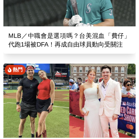
MLB／中職會是選項嗎？台美混血「費仔」
代跑1場被DFA！再成自由球員動向受關注
熱門