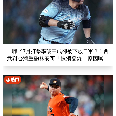
日職／7月打擊率破三成卻被下放二軍？！西
武獅台灣重砲林安可「抹消登錄」原因曝光
了
熱門