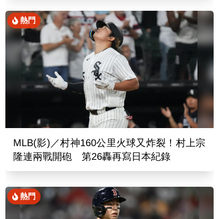
熱門
MLB(影)／村神160公里火球又炸裂！村上宗
隆連兩戰開砲 第26轟再寫日本紀錄
熱門