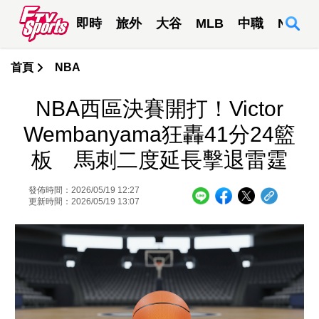
即時
旅外
大谷
MLB
中職
NBA
首頁
NBA
NBA西區決賽開打！Victor
Wembanyama狂轟41分24籃
板 馬刺二度延長擊退雷霆
發佈時間：2026/05/19 12:27
更新時間：2026/05/19 13:07