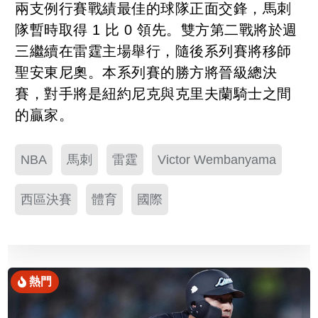
兩支例行賽戰績最佳的球隊正面交鋒，馬刺
隊暫時取得 1 比 0 領先。雙方第二戰將於週
三繼續在雷霆主場舉行，隨後系列賽將移師
聖安東尼奧。本系列賽的勝方將晉級總決
賽，對手將是紐約尼克與克里夫蘭騎士之間
的贏家。
NBA
馬刺
雷霆
Victor Wembanyama
西區決賽
體育
國際
熱門