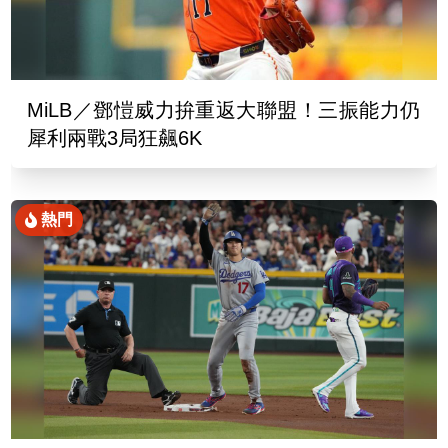
MiLB／鄧愷威力拚重返大聯盟！三振能力仍
犀利兩戰3局狂飆6K
熱門