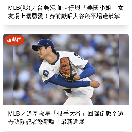
MLB(影)／台美混血卡仔與「美國小姐」女
友場上曬恩愛！賽前獻唱大谷翔平場邊鼓掌
熱門
MLB／道奇救星「投手大谷」回歸倒數？道
奇隨隊記者樂觀曝「最新進展」