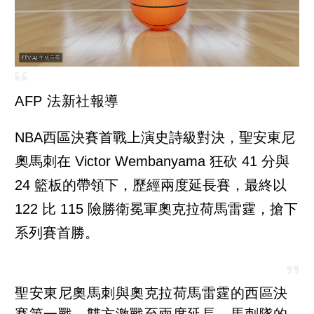
AFP 法新社報導
NBA西區決賽首戰上演史詩級對決，聖安東尼
奧馬刺在 Victor Wembanyama 狂砍 41 分與
24 籃板的帶領下，歷經兩度延長賽，最終以
122 比 115 險勝衛冕軍奧克拉荷馬雷霆，搶下
系列賽首勝。
聖安東尼奧馬刺與奧克拉荷馬雷霆的西區決
賽第一戰，雙方激戰至兩度延長。馬刺隊的