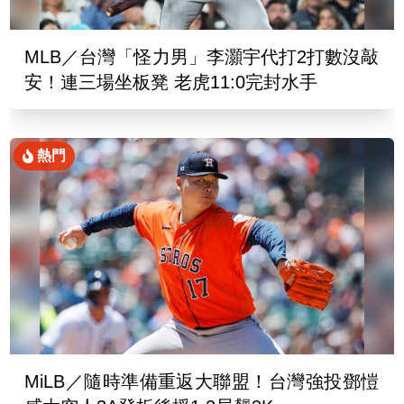
MLB／台灣「怪力男」李灝宇代打2打數沒敲
安！連三場坐板凳 老虎11:0完封水手
熱門
MiLB／隨時準備重返大聯盟！台灣強投鄧愷