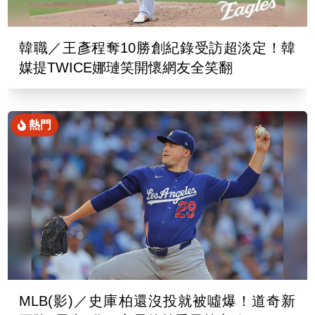
韓職／王彥程奪10勝創紀錄受訪超淡定！韓
媒提TWICE娜璉笑開懷網友全笑翻
熱門
MLB(影)／史庫柏還沒投就被噓爆！道奇新