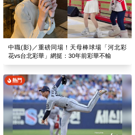
中職(影)／重磅同場！天母棒球場「河北彩
花vs台北彩華」網挺：30年前彩華不輸
熱門