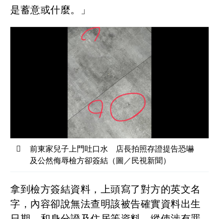
是蓄意或什麼。」
前東家兒子上門吐口水 店長拍照存證提告恐嚇
及公然侮辱檢方卻簽結（圖／民視新聞）
拿到檢方簽結資料，上頭寫了對方的英文名
字，內容卻說無法查明該被告確實資料出生
日期，和身分證及住居等資料，縱使涉有罪