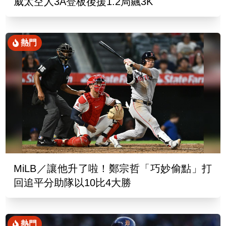
威太空人3A登板後援1.2局飆3K
熱門
MiLB／讓他升了啦！鄭宗哲「巧妙偷點」打
回追平分助隊以10比4大勝
熱門