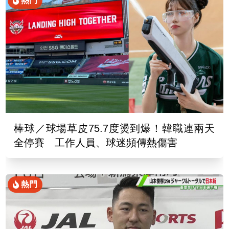
熱門
棒球／球場草皮75.7度燙到爆！韓職連兩天
全停賽 工作人員、球迷頻傳熱傷害
熱門