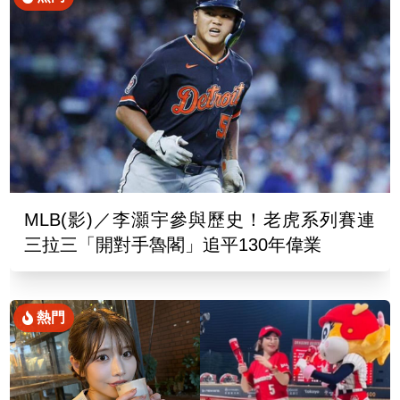
MLB(影)／李灝宇參與歷史！老虎系列賽連
三拉三「開對手魯閣」追平130年偉業
熱門