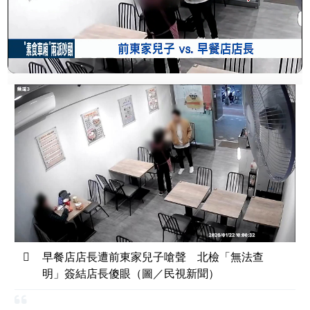
早餐店店長遭前東家兒子嗆聲 北檢「無法查
明」簽結店長傻眼（圖／民視新聞）