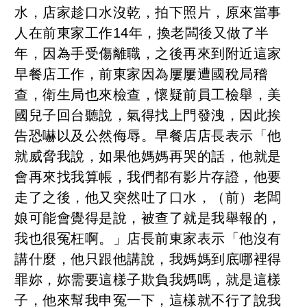
水，店家趁口水沒乾，拍下照片，原來當事
人在前東家工作14年，換老闆後又做了半
年，因為手受傷離職，之後再來到附近這家
早餐店工作，前東家因為屢屢遭國稅局稽
查，衛生局也來檢查，懷疑前員工檢舉，美
國兒子回台聽說，氣得找上門發洩，因此挨
告恐嚇以及公然侮辱。早餐店店長表示「他
就威脅我說，如果他媽媽再哭的話，他就是
會再來找我算帳，我們都有影片存證，他要
走了之後，他又突然吐了口水，（前）老闆
娘可能會覺得是說，被查了就是我舉報的，
我也很冤枉啊。」店長前東家表示「他沒有
講什麼，他只跟他講說，我媽媽到底哪裡得
罪妳，妳需要這樣子欺負我媽嗎，就是這樣
子，他來幫我申冤一下，這樣就不行了說我