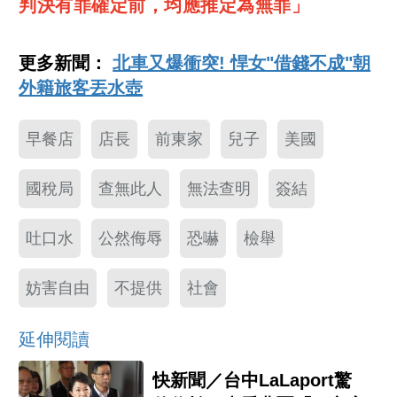
判決有罪確定前，均應推定為無罪」
更多新聞：
北車又爆衝突! 悍女"借錢不成"朝
外籍旅客丟水壺
早餐店
店長
前東家
兒子
美國
國稅局
查無此人
無法查明
簽結
吐口水
公然侮辱
恐嚇
檢舉
妨害自由
不提供
社會
延伸閱讀
快新聞／台中LaLaport驚