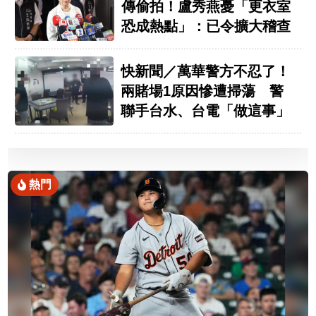
傳偷拍！盧秀燕憂「更衣室
恐成熱點」：已令擴大稽查
快新聞／萬華警方不忍了！
兩賭場1原因慘遭掃蕩 警
聯手台水、台電「做這事」
熱門