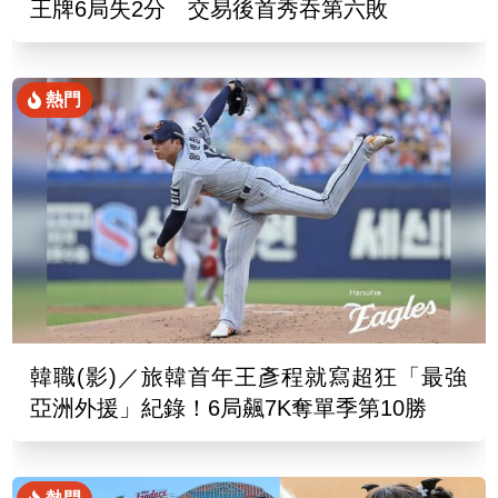
王牌6局失2分 交易後首秀吞第六敗
熱門
韓職(影)／旅韓首年王彥程就寫超狂「最強
亞洲外援」紀錄！6局飆7K奪單季第10勝