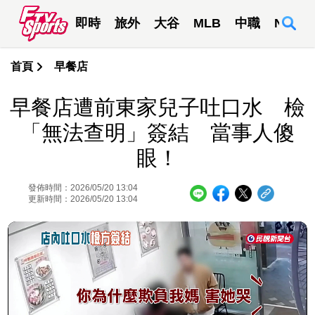
即時
旅外
大谷
MLB
中職
NBA
首頁
早餐店
早餐店遭前東家兒子吐口水 檢
「無法查明」簽結 當事人傻
眼！
發佈時間：2026/05/20 13:04
更新時間：2026/05/20 13:04