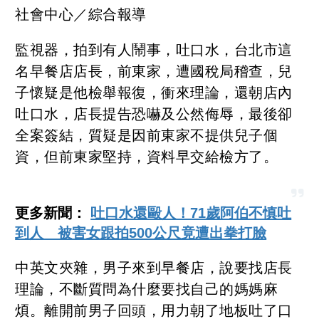
社會中心／綜合報導
監視器，拍到有人鬧事，吐口水，台北市這
名早餐店店長，前東家，遭國稅局稽查，兒
子懷疑是他檢舉報復，衝來理論，還朝店內
吐口水，店長提告恐嚇及公然侮辱，最後卻
全案簽結，質疑是因前東家不提供兒子個
資，但前東家堅持，資料早交給檢方了。
更多新聞：
吐口水還毆人！71歲阿伯不慎吐
到人 被害女跟拍500公尺竟遭出拳打臉
中英文夾雜，男子來到早餐店，說要找店長
理論，不斷質問為什麼要找自己的媽媽麻
煩。離開前男子回頭，用力朝了地板吐了口