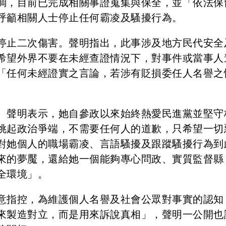
調，目前已完成相關事證蒐集與保全，並「依法保
呼籲相關人士停止任何霸凌及騷擾行為。
停止二次傷害。聲明指出，此事涉及地方民代安全
希望外界不要在未經查證情況下，對事件或當事人
「任何未經證實之言論，若涉有貶損委任人名譽之
。
。聲明表示，她自參政以來始終熱愛民進黨並堅守
挑起政治爭端，不需要任何人的道歉，只希望一切
對她個人的職場霸凌、言語騷擾及跟蹤騷擾行為到
來的夢魘，還給她一個能夠專心問政、實質監督縣
全環境」。
意指控，為維護個人名譽及社會公眾對事實的認知
來製造對立，而是用來訴說真相」，聲明一公開也