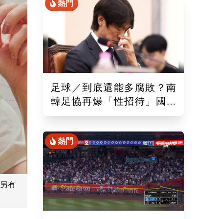
熱門
足球／到底還能多腐敗？南
韓足協再爆「性招待」國際
裁判！外媒痛批：丟臉丟到
國外去
熱門
另有