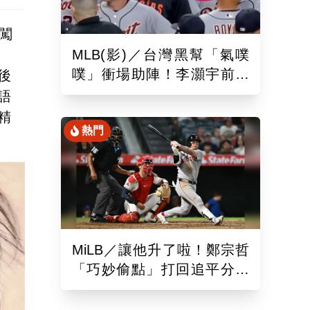
闖
MLB(影)／台灣黑幫「氣噗
噗」衝場助陣！李灝宇前輩
後
遭觸身球「引爆大場面」
語
精
熱門
MiLB／讓他升了啦！鄭宗哲
「巧妙偷點」打回追平分助
隊以10比4大勝