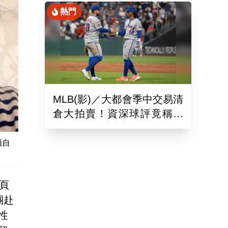
熱門
MLB(影)／大都會季中交易清
倉大拍賣！資深球評竟稱送
出的球員都是「垃圾」
攝自
頁
團赴
性