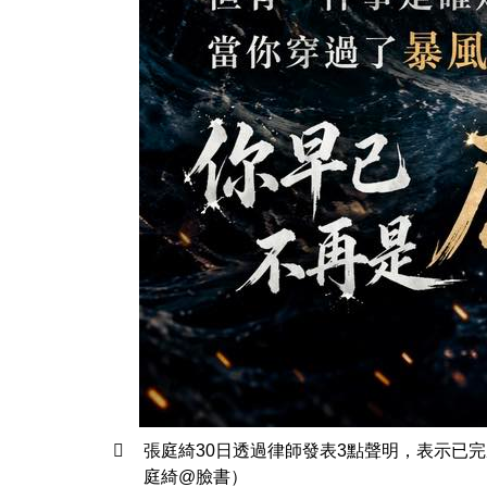
張庭綺30日透過律師發表3點聲明，表示已
庭綺@臉書）