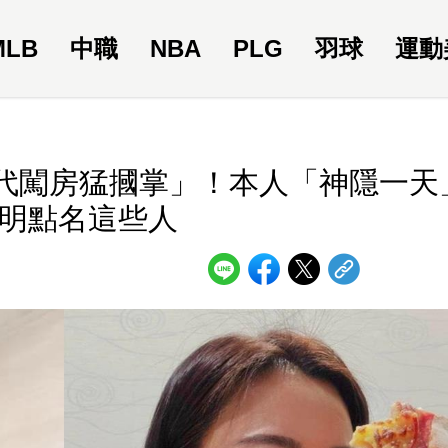
MLB
中職
NBA
PLG
羽球
運動
代闖房猛摑掌」！本人「神隱一天
聲明點名這些人