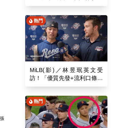
月26於新潟主場舉辦引退儀
式
熱門
MiLB(影)／林昱珉英文受
訪！「優質先發+流利口條」
被讚爆 網：有Ray的感覺
熱門
張