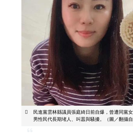
民進黨雲林縣議員張庭綺日前自爆，曾遭同黨女
男性民代長期堵人、叫囂與騷擾。（圖／翻攝自