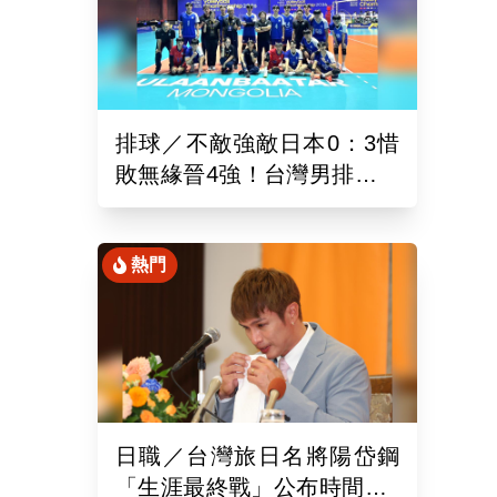
排球／不敵強敵日本0：3惜
敗無緣晉4強！台灣男排亞洲
東區排球錦標賽續拚最佳名
次
熱門
日職／台灣旅日名將陽岱鋼
「生涯最終戰」公布時間！9