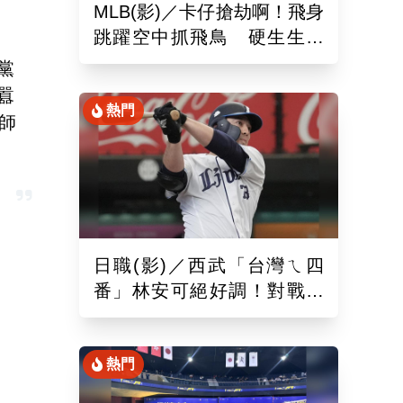
MLB(影)／卡仔搶劫啊！飛身
跳躍空中抓飛鳥 硬生生沒
收艾德曼追平砲
黨
囂
熱門
師
日職(影)／西武「台灣ㄟ四
番」林安可絕好調！對戰軟
銀敲二壘長打連2場敲安
熱門