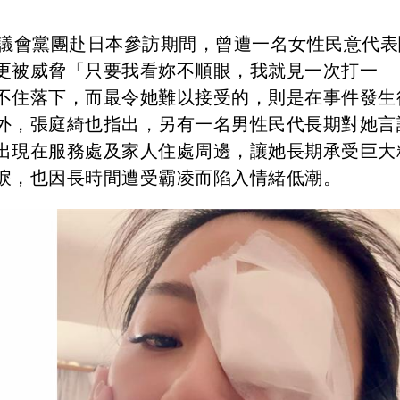
隨議會黨團赴日本參訪期間，曾遭一名女性民意代表
更被威脅「只要我看妳不順眼，我就見一次打一
不住落下，而最令她難以接受的，則是在事件發生
外，張庭綺也指出，另有一名男性民代長期對她言
出現在服務處及家人住處周邊，讓她長期承受巨大
淚，也因長時間遭受霸凌而陷入情緒低潮。