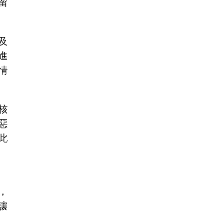
留
及
進
情
核
惡
此
，
讓