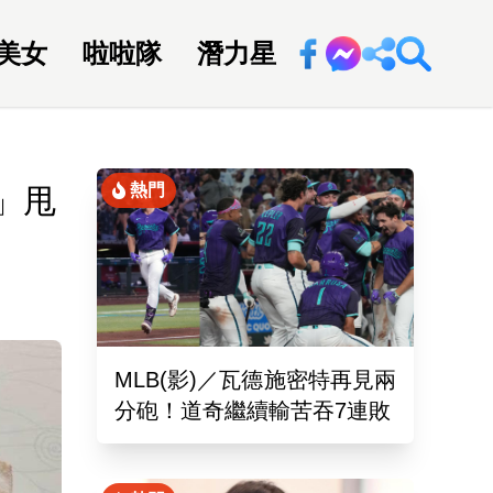
美女
啦啦隊
潛力星
回新聞網
熱門
」甩
MLB(影)／瓦德施密特再見兩
分砲！道奇繼續輸苦吞7連敗