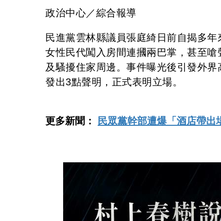
政治中心／綜合報導
民進黨雲林縣議員張庭綺日前自揭多年
女性民代闖入房間連摑兩巴掌，甚至嗆
及騷擾住家周邊。事件曝光後引發外界
發出3點聲明，正式表明立場。
更多新聞：
民眾黨幹部遭爆「酒店帶出