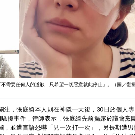
「不需要任何人的道歉，只希望一切惡意就此停止」。（圖／翻
關注，張庭綺本人則在神隱一天後，30日於個人專
期騷擾事件，律師表示，張庭綺先前揭露於議會黨
摑，並遭言語恐嚇「見一次打一次」，另長期遭男