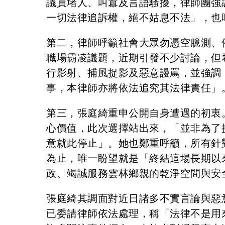
議員堵人、叫囂及言語騷擾，律師團強
一切法律追訴權，絕不姑息不法」，也
第二，律師呼籲社會大眾勿憑空臆測、
職場霸凌議題，近期引發不少討論，但
行影射、捕風捉影及惡意謾罵，並強調
事，本律師亦將依法追究其法律責任」
第三，張庭綺重申公開自身遭遇的初衷
心價值，此次選擇站出來，「並非為了
意就此停止」。她也鄭重呼籲，所有針
為止，唯一盼望就是「終結這場長期以
政、竭誠服務雲林鄉親的乾淨空間與安
張庭綺其調面對近日諸多不實言論與惡
已委請律師依法處理，稱「法律不是用