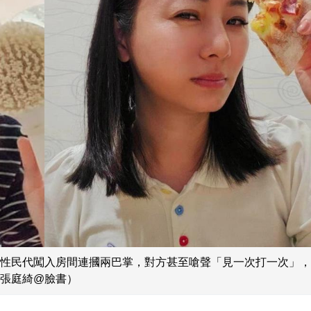
性民代闖入房間連摑兩巴掌，對方甚至嗆聲「見一次打一次」，
張庭綺@臉書）