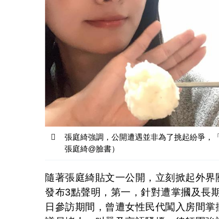
張庭綺強調，公開遭遇並非為了挑起紛爭，
張庭綺@臉書）
隨著張庭綺貼文一公開，立刻掀起外界
發布3點聲明，第一，針對遭掌摑及長
日參訪期間，曾遭女性民代闖入房間掌