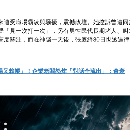
來遭受職場霸凌與騷擾，震撼政壇。她控訴曾遭同
聲「見一次打一次」，另有男性民代長期堵人、叫
高度關注，而在神隱一天後，張庭綺30日也透過律
場又賴帳」！企業老闆怒炸「對話全流出」：會衰