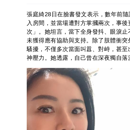
張庭綺28日在臉書發文表示，數年前
入房間，並當場遭對方掌摑兩次，事後
次」。她坦言，當下全身發抖、眼淚止
未獲得應有協助與支持。除了肢體衝突
騷擾，不僅多次當面叫囂、對峙，甚至
神壓力。她透露，自己曾在深夜獨自落