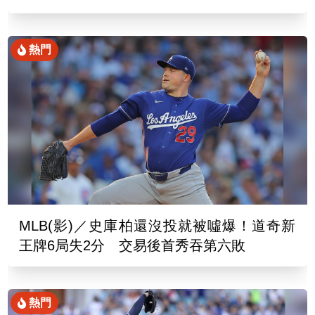
熱門
MLB(影)／史庫柏還沒投就被噓爆！道奇新
王牌6局失2分 交易後首秀吞第六敗
熱門