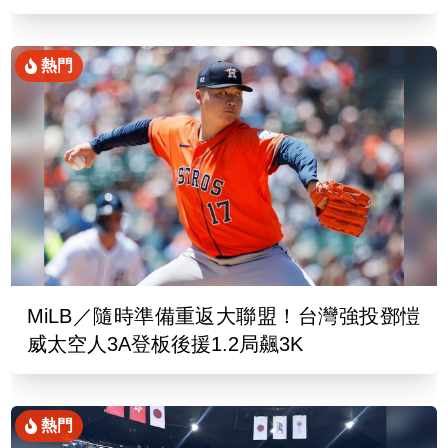
熱門
MiLB／隨時準備重返大聯盟！台灣強投鄧愷
威太空人3A登板後援1.2局飆3K
熱門