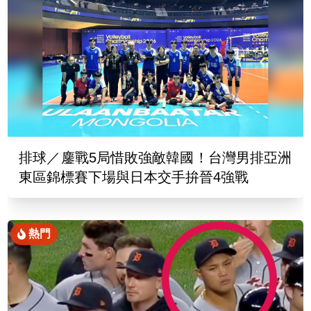
排球／鏖戰5局惜敗強敵韓國！台灣男排亞洲
東區錦標賽下場與日本交手拚晉4強戰
熱門