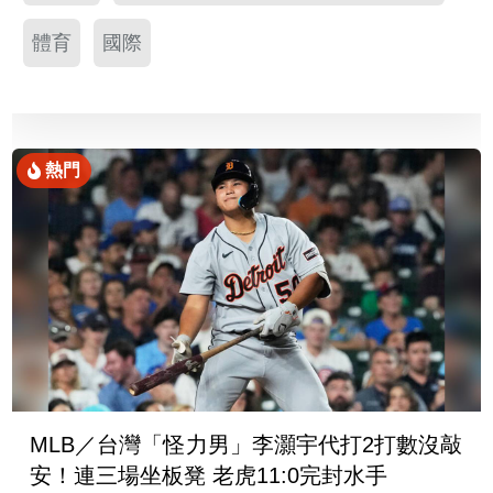
體育
國際
熱門
MLB／台灣「怪力男」李灝宇代打2打數沒敲
安！連三場坐板凳 老虎11:0完封水手