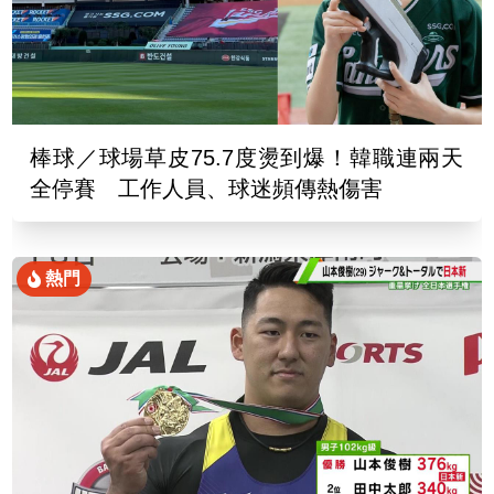
棒球／球場草皮75.7度燙到爆！韓職連兩天
全停賽 工作人員、球迷頻傳熱傷害
熱門