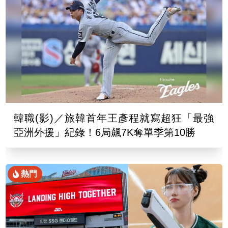
韓職(影)／旅韓首年王彥程就寫超狂「最強
亞洲外援」紀錄！6局飆7K奪單季第10勝
熱門