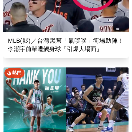
MLB(影)／台灣黑幫「氣噗噗」衝場助陣！
李灝宇前輩遭觸身球「引爆大場面」
熱門