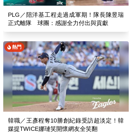
PLG／陪洋基工程走過成軍期！隊長陳昱瑞
正式離隊 球團：感謝全力付出與貢獻
熱門
韓職／王彥程奪10勝創紀錄受訪超淡定！韓
媒提TWICE娜璉笑開懷網友全笑翻