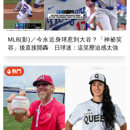
MLB(影)／今永近身球惹到大谷？「神祕笑
容」後直接開轟 日球迷：這笑壓迫感太強
熱門