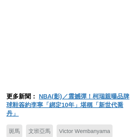
更多新聞：
NBA(影)／震撼彈！柯瑞親曝品牌
球鞋簽約李寧「綁定10年」堪稱「新世代喬
丹」
斑馬
文班亞馬
Victor Wembanyama