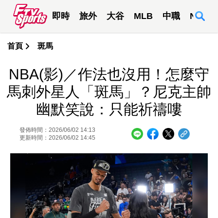
即時
旅外
大谷
MLB
中職
NBA
首頁
斑馬
NBA(影)／作法也沒用！怎麼守
馬刺外星人「斑馬」？尼克主帥
幽默笑說：只能祈禱嘍
發佈時間：2026/06/02 14:13
更新時間：2026/06/02 14:45