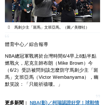
馬刺少主「斑馬」文班亞馬。（圖／美聯社）
體育中心／綜合報導
NBA總冠軍戰將於台灣時間6/4早上8點半點
燃戰火，尼克主帥布朗（Mike Brown）今
（6/2）受訪被問到該怎麼防守馬刺少主「斑
馬」文班亞馬（Victor Wembanyama），幽
默笑說：「只能祈禱嘍。」
更多新聞：
NBA(影)／柯瑞認證好穿！球鞋情