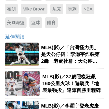
布朗
Mike Brown
尼克
馬刺
NBA
美國職籃
籃球
體育
延伸閱讀
MLB(影)／「台灣怪力男」
是天公仔囝！李灝宇炸裂第
2轟 老虎社群：天公疼憨
人
MLB(影)／37歲照樣狂飆
160公里火球！遊騎兵「地
表最強投」達陣百勝里程碑
MLB(影)／李灝宇登老虎慶