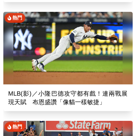
熱門
MLB(影)／小隆巴德攻守都有戲！連兩戰展
現天賦 布恩盛讚「像貓一樣敏捷」
熱門