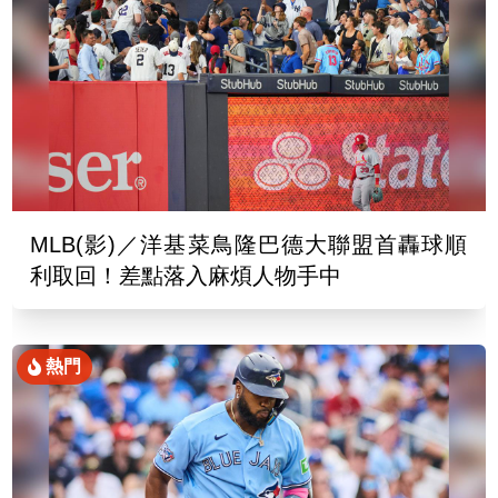
MLB(影)／洋基菜鳥隆巴德大聯盟首轟球順
利取回！差點落入麻煩人物手中
熱門