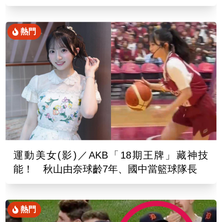
熱門
運動美女(影)／AKB「18期王牌」藏神技
能！ 秋山由奈球齡7年、國中當籃球隊長
熱門