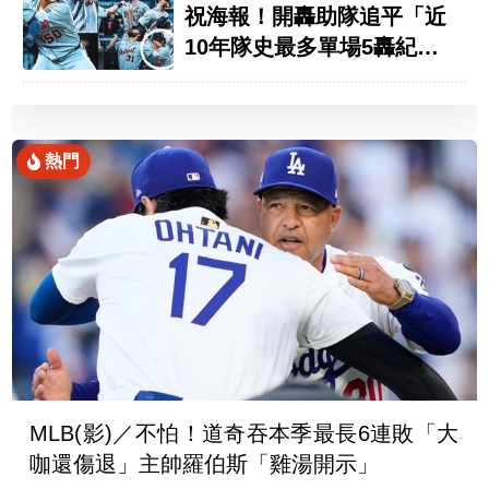
祝海報！開轟助隊追平「近
10年隊史最多單場5轟紀
錄」
熱門
MLB(影)／不怕！道奇吞本季最長6連敗「大
咖還傷退」主帥羅伯斯「雞湯開示」