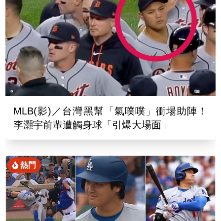
MLB(影)／台灣黑幫「氣噗噗」衝場助陣！
李灝宇前輩遭觸身球「引爆大場面」
熱門