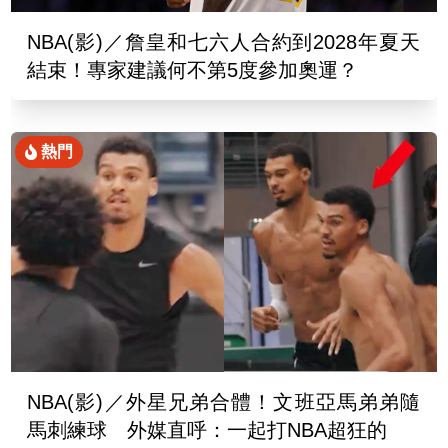
NBA(影)／詹皇和七六人合約到2028年夏天
結束！專家建議何不第5度參加奧運？
熱門
NBA(影)／外星兄弟合體！文班亞馬弟弟隨
馬刺練球 外媒直呼：一起打NBA超狂的