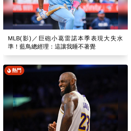
MLB(影)／巨砲小葛雷諾本季表現大失水
準！藍鳥總經理：這讓我睡不著覺
熱門