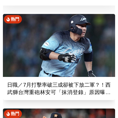
熱門
日職／7月打擊率破三成卻被下放二軍？！西
武獅台灣重砲林安可「抹消登錄」原因曝光
了
熱門