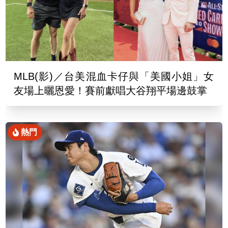
MLB(影)／台美混血卡仔與「美國小姐」女
友場上曬恩愛！賽前獻唱大谷翔平場邊鼓掌
熱門