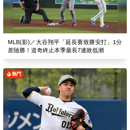
MLB(影)／大谷翔平「延長賽致勝安打」1分
差險勝！道奇終止本季最長7連敗低潮
熱門