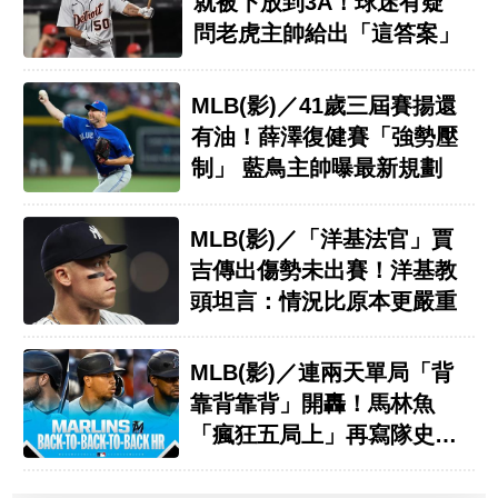
就被下放到3A！球迷有疑
問老虎主帥給出「這答案」
MLB(影)／41歲三屆賽揚還
有油！薛澤復健賽「強勢壓
制」 藍鳥主帥曝最新規劃
MLB(影)／「洋基法官」賈
吉傳出傷勢未出賽！洋基教
頭坦言：情況比原本更嚴重
MLB(影)／連兩天單局「背
靠背靠背」開轟！馬林魚
「瘋狂五局上」再寫隊史紀
錄