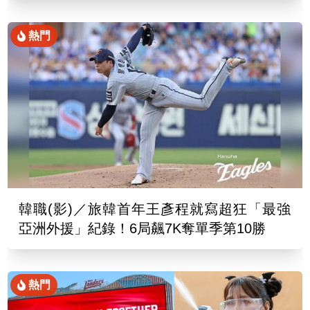
熱門
韓職(影)／旅韓首年王彥程就寫超狂「最強
亞洲外援」紀錄！6局飆7K奪單季第10勝
熱門