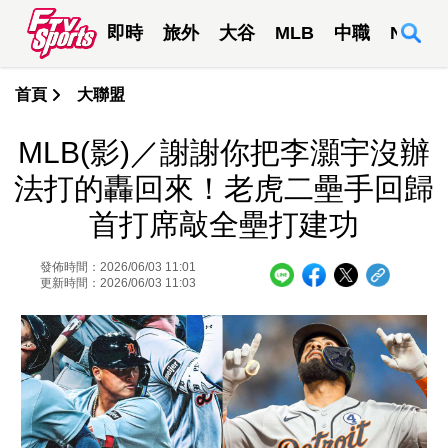
即時
旅外
大谷
MLB
中職
NBA
首頁
大聯盟
MLB(影)／謝謝你把李灝宇沒辦
法打的轟回來！老虎二壘手回歸
首打席敲全壘打建功
發佈時間：2026/06/03 11:01
更新時間：2026/06/03 11:03