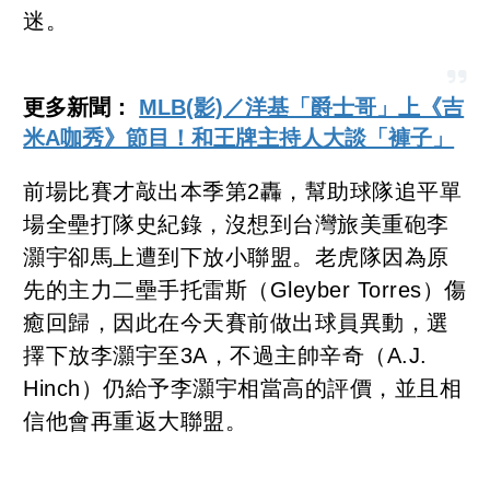
迷。
更多新聞：
MLB(影)／洋基「爵士哥」上《吉
米A咖秀》節目！和王牌主持人大談「褲子」
前場比賽才敲出本季第2轟，幫助球隊追平單
場全壘打隊史紀錄，沒想到台灣旅美重砲李
灝宇卻馬上遭到下放小聯盟。老虎隊因為原
先的主力二壘手托雷斯（Gleyber Torres）傷
癒回歸，因此在今天賽前做出球員異動，選
擇下放李灝宇至3A，不過主帥辛奇（A.J.
Hinch）仍給予李灝宇相當高的評價，並且相
信他會再重返大聯盟。