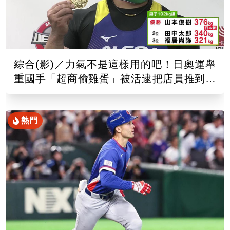
綜合(影)／力氣不是這樣用的吧！日奧運舉
重國手「超商偷雞蛋」被活逮把店員推到骨
折
熱門