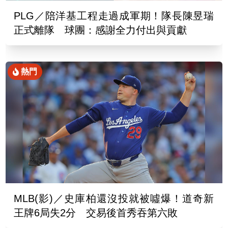
PLG／陪洋基工程走過成軍期！隊長陳昱瑞
正式離隊 球團：感謝全力付出與貢獻
熱門
MLB(影)／史庫柏還沒投就被噓爆！道奇新
王牌6局失2分 交易後首秀吞第六敗