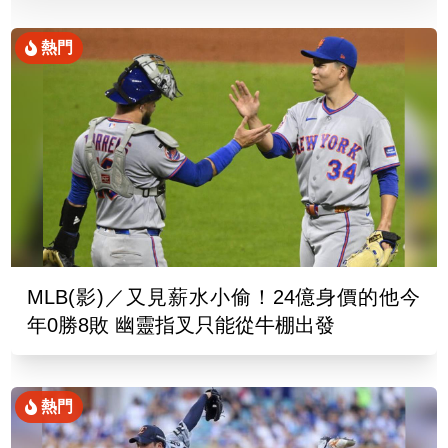
熱門
MLB(影)／又見薪水小偷！24億身價的他今
年0勝8敗 幽靈指叉只能從牛棚出發
熱門