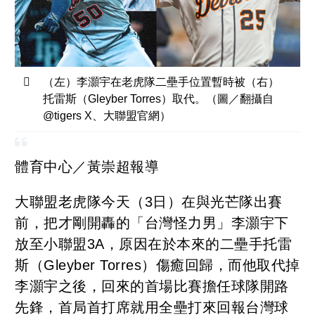
（左）李灝宇在老虎隊二壘手位置暫時被（右）
托雷斯（Gleyber Torres）取代。（圖／翻攝自
@tigers X、大聯盟官網）
體育中心／黃崇超報導
大聯盟老虎隊今天（3日）在與光芒隊出賽
前，把才剛開轟的「台灣怪力男」李灝宇下
放至小聯盟3A，原因在於本來的二壘手托雷
斯（Gleyber Torres）傷癒回歸，而他取代掉
李灝宇之後，回來的首場比賽擔任球隊開路
先鋒，首局首打席就用全壘打來回報台灣球