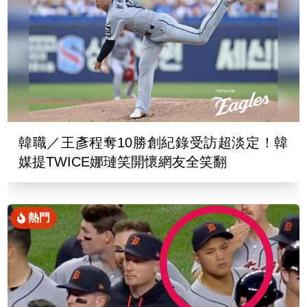
韓職／王彥程奪10勝創紀錄受訪超淡定！韓
媒提TWICE娜璉笑開懷網友全笑翻
熱門