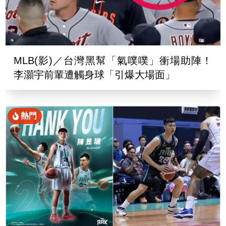
MLB(影)／台灣黑幫「氣噗噗」衝場助陣！
李灝宇前輩遭觸身球「引爆大場面」
熱門