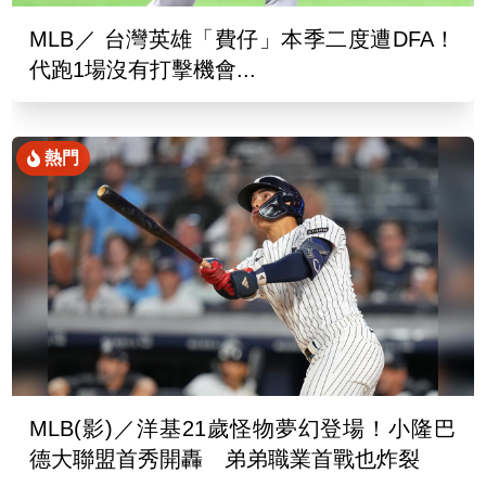
MLB／ 台灣英雄「費仔」本季二度遭DFA！
代跑1場沒有打擊機會...
熱門
MLB(影)／洋基21歲怪物夢幻登場！小隆巴
德大聯盟首秀開轟 弟弟職業首戰也炸裂