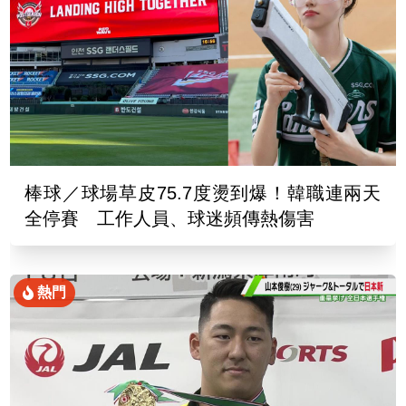
棒球／球場草皮75.7度燙到爆！韓職連兩天
全停賽 工作人員、球迷頻傳熱傷害
熱門