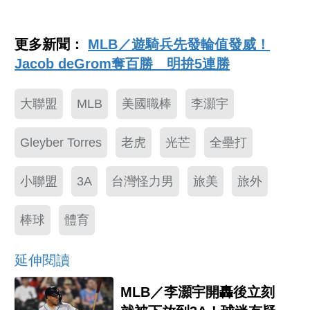
更多新聞：
MLB／遊騎兵先發輪值發威！
Jacob deGrom奪百勝 明拚5連勝
大聯盟
MLB
美國職棒
李灝宇
Gleyber Torres
老虎
光芒
全壘打
小聯盟
3A
台灣怪力男
旅美
旅外
棒球
體育
延伸閱讀
MLB／李灝宇開轟後立刻