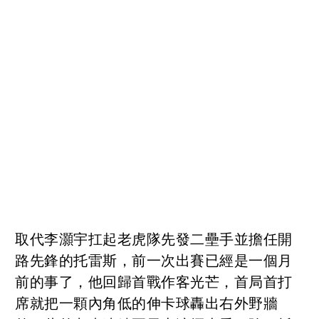
取代李灝宇扛起老虎隊先發二壘手並擔任開
路先鋒的托雷斯，前一次出賽已經是一個月
前的事了，他回歸首戰作客光芒，首局首打
席就把一顆內角低的伸卡球轟出右外野牆