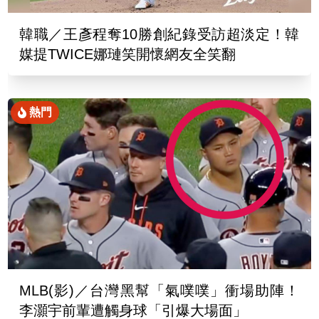
韓職／王彥程奪10勝創紀錄受訪超淡定！韓
媒提TWICE娜璉笑開懷網友全笑翻
熱門
MLB(影)／台灣黑幫「氣噗噗」衝場助陣！
李灝宇前輩遭觸身球「引爆大場面」