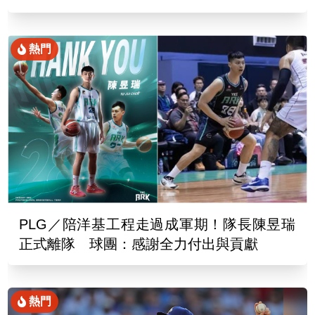
熱門
PLG／陪洋基工程走過成軍期！隊長陳昱瑞
正式離隊 球團：感謝全力付出與貢獻
熱門