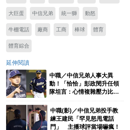
大巨蛋
中信兄弟
統一獅
動怒
牛棚電話
廠商
工商
棒球
體育
體育綜合
延伸閱讀
中職／中信兄弟人事大異
動！「恰恰」彭政閔升任領
隊坦言：心情複雜壓力比較
大
中職(影)／中信兄弟投手教
練王建民「罕見怒甩電話
門」 主播球評當場嚇瘋！