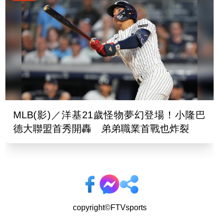
MLB(影)／洋基21歲怪物夢幻登場！小隆巴
德大聯盟首秀開轟 弟弟職業首戰也炸裂
copyright©FTVsports