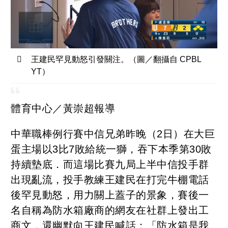
王建民罕見動怒引發關注。（圖／翻攝自 CPBL
YT）
體育中心／黃崇超報導
中華職棒例行賽中信兄弟昨晚（2日）在大巨
蛋主場以3比7敗給統一獅，吞下本季第30敗
持續墊底．而這場比賽九局上半中信投手群
出現亂流，投手教練王建民在打完牛棚電話
後罕見動怒，用力關上蓋子的景象，賽後一
名自稱為防水箱廠商的網友在社群上發出工
商文，還幽默向王建民喊話：「防水箱是我