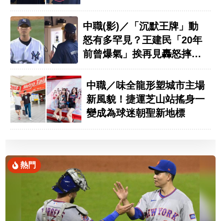
中職(影)／「沉默王牌」動
怒有多罕見？王建民「20年
前曾爆氣」挨再見轟怒摔手
套
中職／味全龍形塑城市主場
新風貌！捷運芝山站搖身一
變成為球迷朝聖新地標
熱門