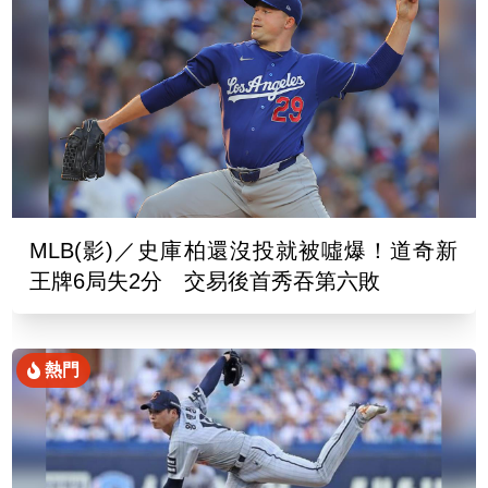
MLB(影)／史庫柏還沒投就被噓爆！道奇新
王牌6局失2分 交易後首秀吞第六敗
熱門