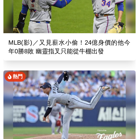
MLB(影)／又見薪水小偷！24億身價的他今
年0勝8敗 幽靈指叉只能從牛棚出發
熱門