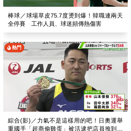
棒球／球場草皮75.7度燙到爆！韓職連兩天
全停賽 工作人員、球迷頻傳熱傷害
熱門
綜合(影)／力氣不是這樣用的吧！日奧運舉
重國手「超商偷雞蛋」被活逮把店員推到骨