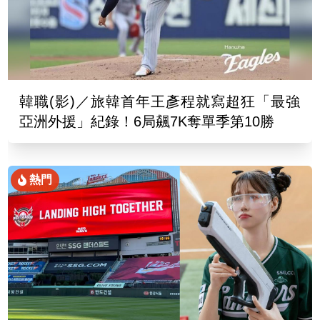
韓職(影)／旅韓首年王彥程就寫超狂「最強
亞洲外援」紀錄！6局飆7K奪單季第10勝
熱門