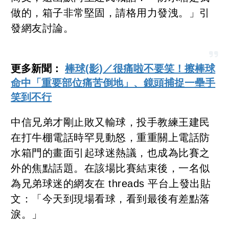
做的，箱子非常堅固，請格用力發洩。」引
發網友討論。
更多新聞：
棒球(影)／很痛啦不要笑！擦棒球
命中「重要部位痛苦倒地」、鏡頭捕捉一壘手
笑到不行
中信兄弟才剛止敗又輸球，投手教練王建民
在打牛棚電話時罕見動怒，重重關上電話防
水箱門的畫面引起球迷熱議，也成為比賽之
外的焦點話題。在該場比賽結束後，一名似
為兄弟球迷的網友在 threads 平台上發出貼
文：「今天到現場看球，看到最後有差點落
淚。」