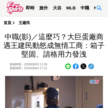
即時
旅外
大谷
MLB
中職
NBA
首頁
王建民
中職(影)／這麼巧？大巨蛋廠商
遇王建民動怒成無情工商：箱子
堅固、請格用力發洩
發佈時間：2026/06/03 11:38
更新時間：2026/06/03 17:21