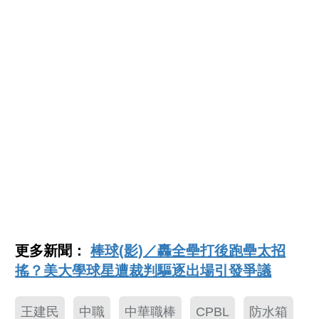
更多新聞：
棒球(影)／轟全壘打後跑壘太招
搖？美大學球星遭裁判驅逐出場引發爭議
王建民
中職
中華職棒
CPBL
防水箱