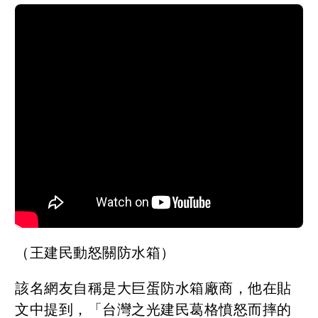
（王建民動怒關防水箱）
該名網友自稱是大巨蛋防水箱廠商，他在貼
文中提到，「台灣之光建民葛格憤怒而摔的