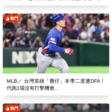
折
熱門
MLB／ 台灣英雄「費仔」本季二度遭DFA！
代跑1場沒有打擊機會...
熱門