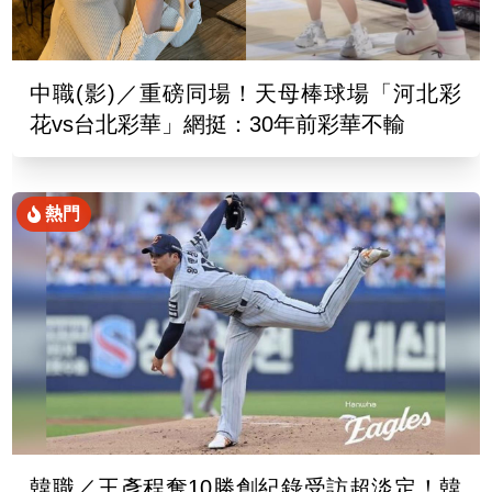
中職(影)／重磅同場！天母棒球場「河北彩
花vs台北彩華」網挺：30年前彩華不輸
熱門
韓職／王彥程奪10勝創紀錄受訪超淡定！韓