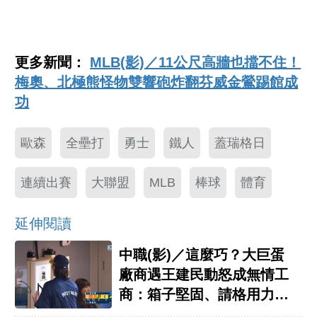
更多新聞：
MLB(影)／11公尺高牆也擋不住！
梅奧、北極熊怪物雙響砲炸翻芬威金鶯踢館成
功
歐森
全壘打
勇士
鐵人
蓋瑞格日
連續出賽
大聯盟
MLB
棒球
體育
延伸閱讀
中職(影)／這麼巧？大巨蛋
廠商遇王建民動怒成無情工
商：箱子堅固、請格用力發
洩