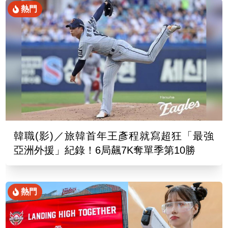
熱門
韓職(影)／旅韓首年王彥程就寫超狂「最強
亞洲外援」紀錄！6局飆7K奪單季第10勝
熱門