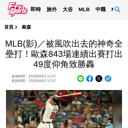
即時
旅外
大谷
MLB
中職
NBA
首頁
歐森
MLB(影)／被風吹出去的神奇全
壘打！歐森843場連續出賽打出
49度仰角致勝轟
發佈時間：2026/06/03 12:07
更新時間：2026/06/03 12:07