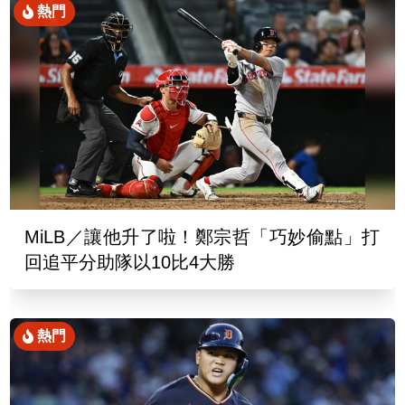
熱門
MiLB／讓他升了啦！鄭宗哲「巧妙偷點」打
回追平分助隊以10比4大勝
熱門