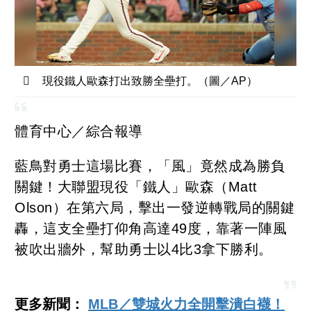
現役鐵人歐森打出致勝全壘打。（圖／AP）
體育中心／綜合報導
藍鳥對勇士這場比賽，「風」竟然成為勝負
關鍵！大聯盟現役「鐵人」歐森（Matt
Olson）在第六局，擊出一發逆轉戰局的關鍵
轟，這支全壘打仰角高達49度，靠著一陣風
被吹出牆外，幫助勇士以4比3拿下勝利。
更多新聞：
MLB／雙城火力全開擊潰白襪！