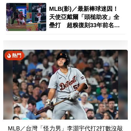
MLB(影)／最新棒球迷因！
天使亞戴爾「頭槌助攻」全
壘打 超糗復刻33年前名場
面
熱門
MLB／台灣「怪力男」李灝宇代打2打數沒敲