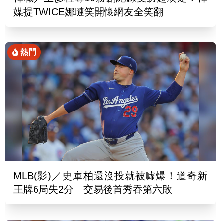
媒提TWICE娜璉笑開懷網友全笑翻
熱門
MLB(影)／史庫柏還沒投就被噓爆！道奇新
王牌6局失2分 交易後首秀吞第六敗