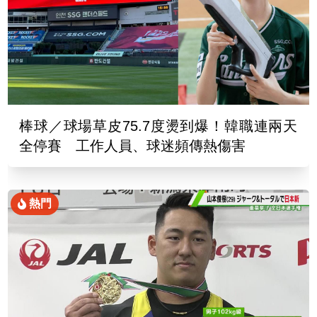
棒球／球場草皮75.7度燙到爆！韓職連兩天
全停賽 工作人員、球迷頻傳熱傷害
熱門