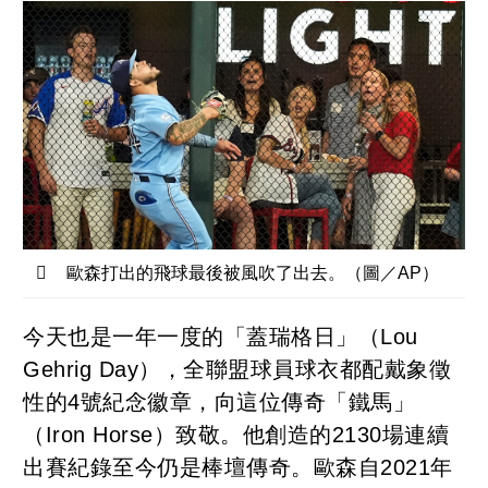
歐森打出的飛球最後被風吹了出去。（圖／AP）
今天也是一年一度的「蓋瑞格日」（Lou
Gehrig Day），全聯盟球員球衣都配戴象徵
性的4號紀念徽章，向這位傳奇「鐵馬」
（Iron Horse）致敬。他創造的2130場連續
出賽紀錄至今仍是棒壇傳奇。歐森自2021年