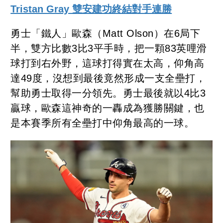
Tristan Gray 雙安建功終結對手連勝
勇士「鐵人」歐森（Matt Olson）在6局下
半，雙方比數3比3平手時，把一顆83英哩滑
球打到右外野，這球打得實在太高，仰角高
達49度，沒想到最後竟然形成一支全壘打，
幫助勇士取得一分領先。勇士最後就以4比3
贏球，歐森這神奇的一轟成為獲勝關鍵，也
是本賽季所有全壘打中仰角最高的一球。