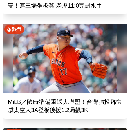
安！連三場坐板凳 老虎11:0完封水手
熱門
MiLB／隨時準備重返大聯盟！台灣強投鄧愷
威太空人3A登板後援1.2局飆3K