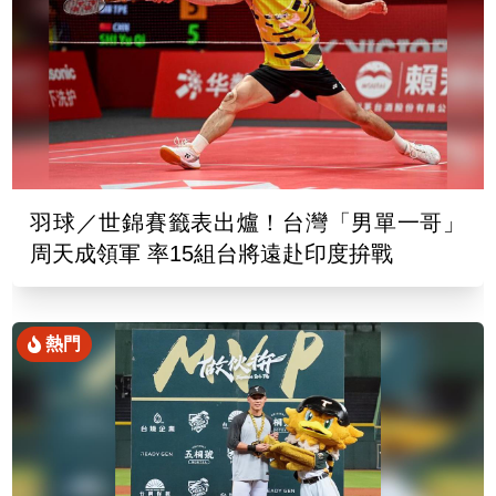
羽球／世錦賽籤表出爐！台灣「男單一哥」
周天成領軍 率15組台將遠赴印度拚戰
熱門