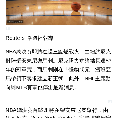
Reuters 路透社報導
NBA總決賽即將在週三點燃戰火，由紐約尼克
對陣聖安東尼奧馬刺。尼克隊力求終結長達53
年的冠軍荒，而馬刺則在「怪物狀元」溫班亞
馬帶領下尋求建立新王朝。此外，NHL主席動
向與MLB賽事也傳出最新消息。
NBA總決賽首戰即將在聖安東尼奧舉行，由
紐約尼克（New York Knicks）客場挑戰聖安