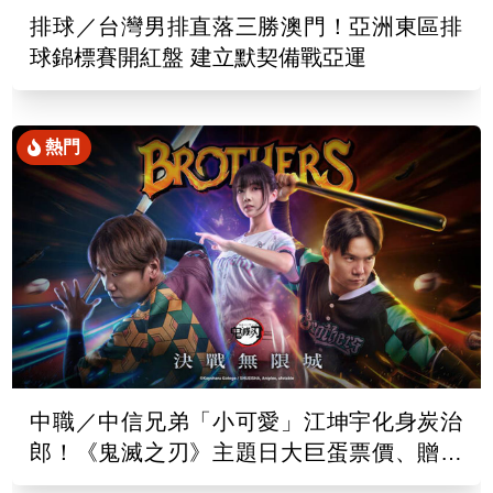
排球／台灣男排直落三勝澳門！亞洲東區排
球錦標賽開紅盤 建立默契備戰亞運
熱門
中職／中信兄弟「小可愛」江坤宇化身炭治
郎！《鬼滅之刃》主題日大巨蛋票價、贈品
出爐