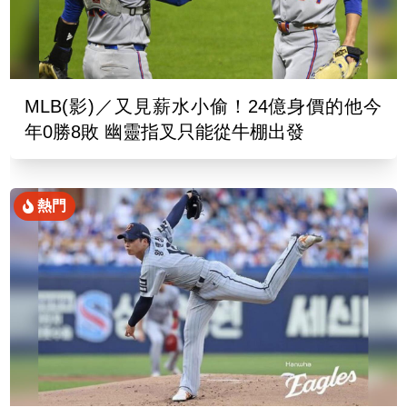
MLB(影)／又見薪水小偷！24億身價的他今
年0勝8敗 幽靈指叉只能從牛棚出發
熱門