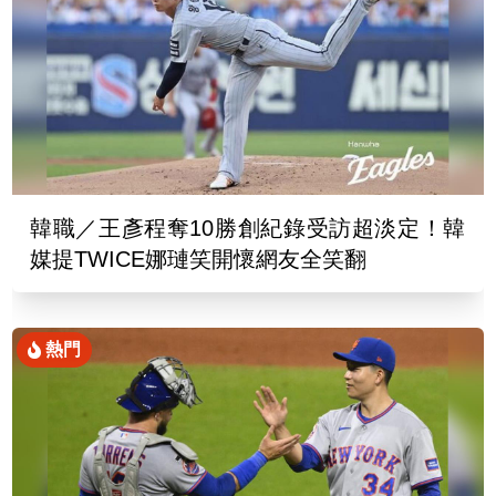
韓職／王彥程奪10勝創紀錄受訪超淡定！韓
媒提TWICE娜璉笑開懷網友全笑翻
熱門