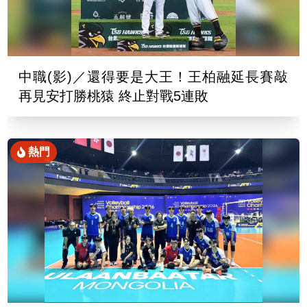
中職(影)／還得要是大王！王柏融延長賽敲
再見安打勝桃猿 終止對戰5連敗
熱門