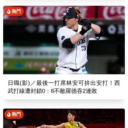
熱門
日職(影)／最後一打席林安可拚出安打！西
武打線遭封鎖0：8不敵羅德吞2連敗
熱門