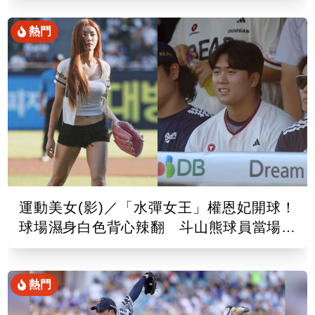
熱門
運動美女(影)／「水彈女王」權恩妃開球！
球場濕身白色背心辣翻 斗山熊球員當場看
傻
熱門