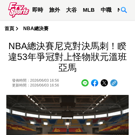
即時
旅外
大谷
MLB
中職
NBA
首頁
NBA總決賽
NBA總決賽尼克對決馬刺！睽
違53年爭冠對上怪物狀元溫班
亞馬
發佈時間：2026/06/03 16:56
更新時間：2026/06/03 16:56