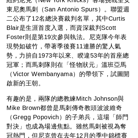
東尼奧馬刺（San Antonio Spurs）。聯盟週
二公布了12名總決賽裁判名單，其中Curtis
Blair是生涯首度入選，而資深裁判Scott
Foster則是第19次參與執法。尼克隊今年表
現勢如破竹，帶著季後賽11連勝的驚人氣
勢，力拚自1973年以來、睽違53年的首座總
冠軍；而馬刺隊則在「怪物狀元」溫班亞馬
（Victor Wembanyama）的帶領下，試圖開
啟新的王朝。
有趣的是，兩隊的總教練Mitch Johnson與
Mike Brown都曾是馬刺傳奇教頭波波維奇
（Gregg Popovich）的子弟兵，這場「師門
對決」也成為場邊焦點。雖然馬刺被視為奪
冠熱門，但尼克曾在去年12月的季中錦標賽