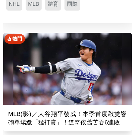
NHL
MLB
體育
國際
熱門
MLB(影)／大谷翔平發威！本季首度敲雙響
砲單場繳「猛打賞」！道奇依舊苦吞6連敗