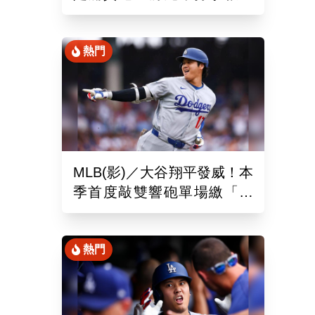
締造美國女子職棒聯盟紀錄
熱門
MLB(影)／大谷翔平發威！本
季首度敲雙響砲單場繳「猛
打賞」！道奇依舊苦吞6連敗
熱門