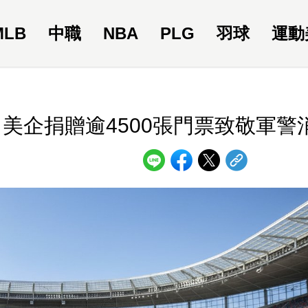
MLB
中職
NBA
PLG
羽球
運動
！美企捐贈逾4500張門票致敬軍警