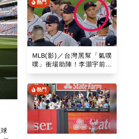
熱門
MLB(影)／台灣黑幫「氣噗
噗」衝場助陣！李灝宇前輩
遭觸身球「引爆大場面」
熱門
足球