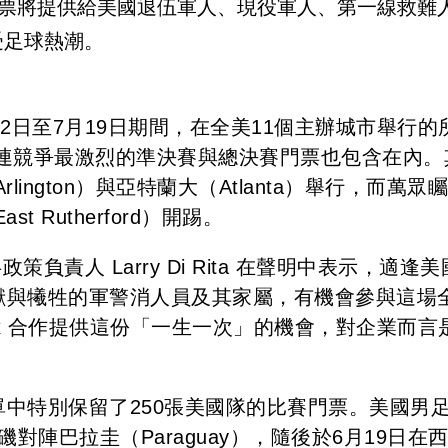
門票將提供給美國退伍軍人、現役軍人、第一線救難
受足球熱潮。
12日至7月19日期間，在全美11個主辦城市舉行的
連競爭最激烈的準決賽與總決賽門票也包含在內。
ngton）與亞特蘭大（Atlanta）舉行，而萬眾
Rutherford）開踢。
共政策負責人 Larry Di Rita 在聲明中表示，適逢
奉獻與犧牲的軍警消人員及其家屬，有機會參與這場
Tix 合作提供這份「一生一次」的機會，對企業而言
單中特別保留了250張美國隊的比賽門票。美國男
磯對陣巴拉圭（Paraguay），隨後於6月19日在