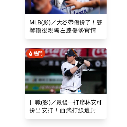
MLB(影)／大谷帶傷拚了！雙
響砲後親曝左膝傷勢實情
「一句話」揭堅持不休兵主
因
熱門
日職(影)／最後一打席林安可
拚出安打！西武打線遭封鎖
0：8不敵羅德吞2連敗