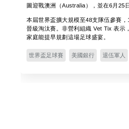
圖迎戰澳洲（Australia），並在6月2
本屆世界盃擴大規模至48支隊伍參賽，
晉級淘汰賽。非營利組織 Vet Tix
家庭能提早規劃這場足球盛宴。
世界盃足球賽
美國銀行
退伍軍人