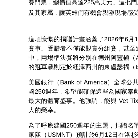
賽門票，總價值高達225萬美元。這批
及其家屬，讓英雄們有機會親臨現場感
這項慷慨的捐贈計畫涵蓋了2026年6月
賽事。受贈者不僅能觀賞分組賽，甚至
中，兩場準決賽將分別在德州阿靈頓（Arli
的冠軍戰則定於紐澤西州的東盧瑟福（East 
美國銀行（Bank of America）全球公
國250週年，希望能確保這些為國家
最大的體育盛事。他強調，能與 Vet 
大的榮幸。
為了呼應建國250週年的主題，捐贈名
家隊（USMNT）預計於6月12日在洛杉