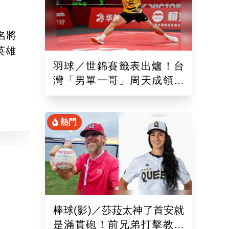
名將
英雄
羽球／世錦賽籤表出爐！台
灣「男單一哥」周天成領軍
率15組台將遠赴印度拚戰
熱門
棒球(影)／莎菈太神了首安就
是滿貫砲！前兄弟打擊教練