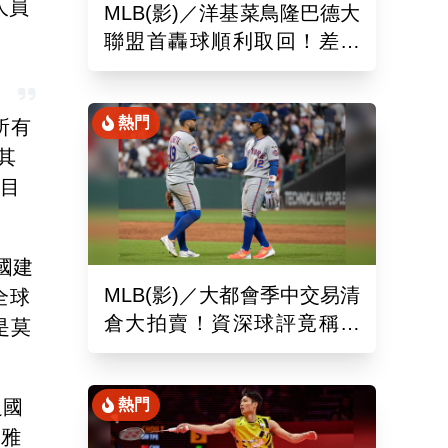
人員
MLB(影)／洋基菜鳥隆巴德大
聯盟首轟球順利取回！差點
落入麻煩人物手中
熱門
所有
其
矚目
美國建
MLB(影)／大都會季中交易清
全球
倉大拍賣！資深球評竟稱送
是莫
出的球員都是「垃圾」
足國
熱門
西雅