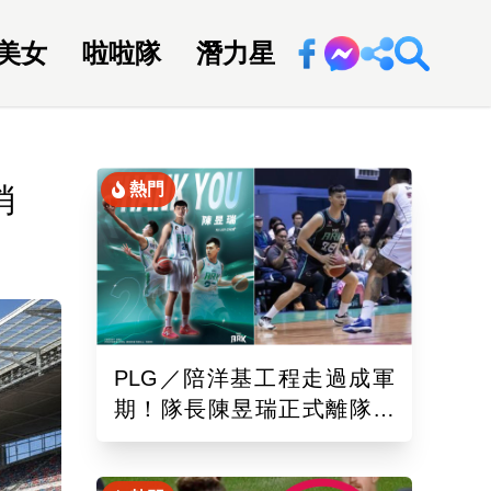
美女
啦啦隊
潛力星
回新聞網
熱門
消
PLG／陪洋基工程走過成軍
期！隊長陳昱瑞正式離隊
球團：感謝全力付出與貢獻