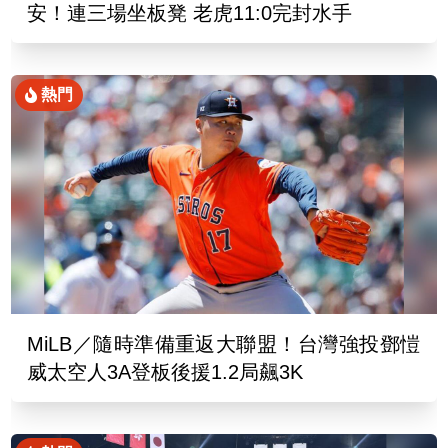
安！連三場坐板凳 老虎11:0完封水手
熱門
MiLB／隨時準備重返大聯盟！台灣強投鄧愷
威太空人3A登板後援1.2局飆3K