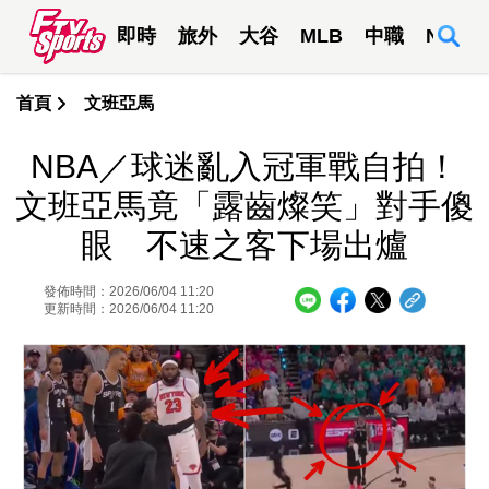
即時
旅外
大谷
MLB
中職
NBA
首頁
文班亞馬
NBA／球迷亂入冠軍戰自拍！
文班亞馬竟「露齒燦笑」對手傻
眼 不速之客下場出爐
發佈時間：2026/06/04 11:20
更新時間：2026/06/04 11:20