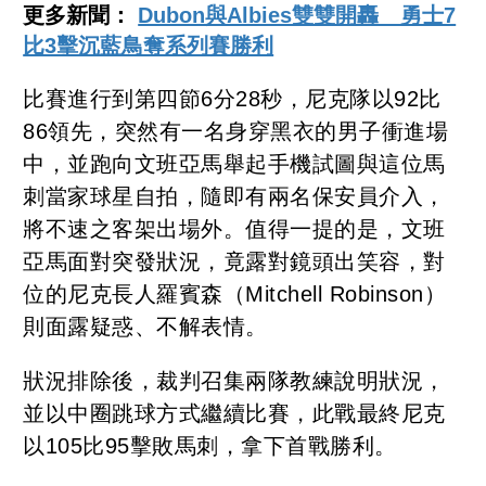
更多新聞：
Dubon與Albies雙雙開轟 勇士7
比3擊沉藍鳥奪系列賽勝利
比賽進行到第四節6分28秒，尼克隊以92比
86領先，突然有一名身穿黑衣的男子衝進場
中，並跑向文班亞馬舉起手機試圖與這位馬
刺當家球星自拍，隨即有兩名保安員介入，
將不速之客架出場外。值得一提的是，文班
亞馬面對突發狀況，竟露對鏡頭出笑容，對
位的尼克長人羅賓森（Mitchell Robinson）
則面露疑惑、不解表情。
狀況排除後，裁判召集兩隊教練說明狀況，
並以中圈跳球方式繼續比賽，此戰最終尼克
以105比95擊敗馬刺，拿下首戰勝利。