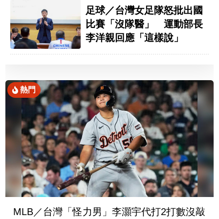
足球／台灣女足隊怒批出國
比賽「沒隊醫」 運動部長
李洋親回應「這樣說」
熱門
MLB／台灣「怪力男」李灝宇代打2打數沒敲