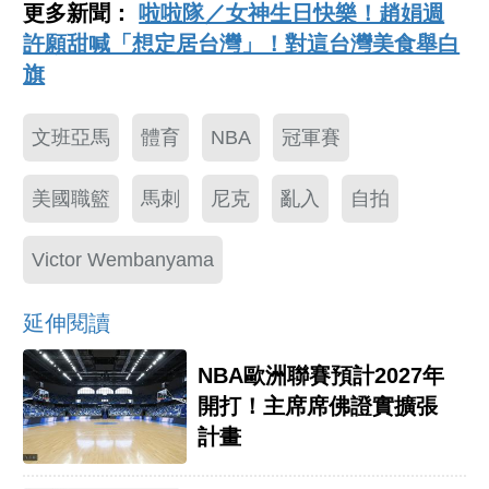
更多新聞：
啦啦隊／女神生日快樂！趙娟週
許願甜喊「想定居台灣」！對這台灣美食舉白
旗
文班亞馬
體育
NBA
冠軍賽
美國職籃
馬刺
尼克
亂入
自拍
Victor Wembanyama
延伸閱讀
NBA歐洲聯賽預計2027年
開打！主席席佛證實擴張
計畫