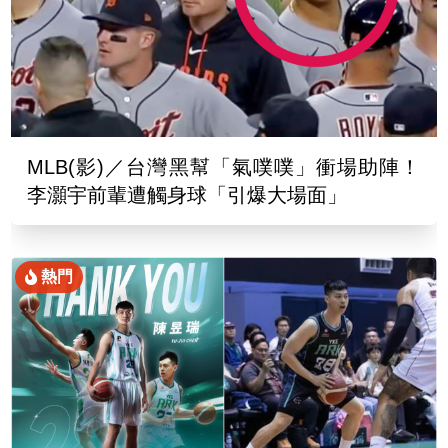
MLB(影)／台灣黑幫「氣噗噗」衝場助陣！
李灝宇前輩遭觸身球「引爆大場面」
熱門