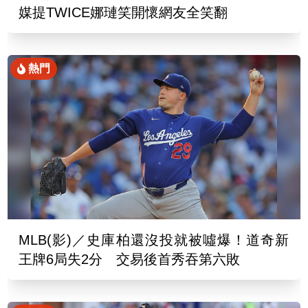
媒提TWICE娜璉笑開懷網友全笑翻
熱門
MLB(影)／史庫柏還沒投就被噓爆！道奇新
王牌6局失2分 交易後首秀吞第六敗