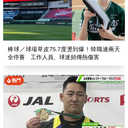
棒球／球場草皮75.7度燙到爆！韓職連兩天
全停賽 工作人員、球迷頻傳熱傷害
熱門