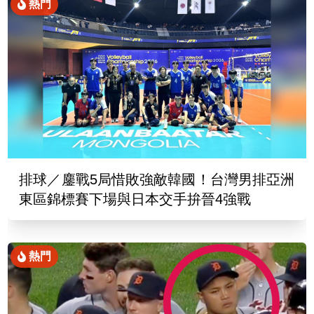
熱門
排球／鏖戰5局惜敗強敵韓國！台灣男排亞洲
東區錦標賽下場與日本交手拚晉4強戰
熱門