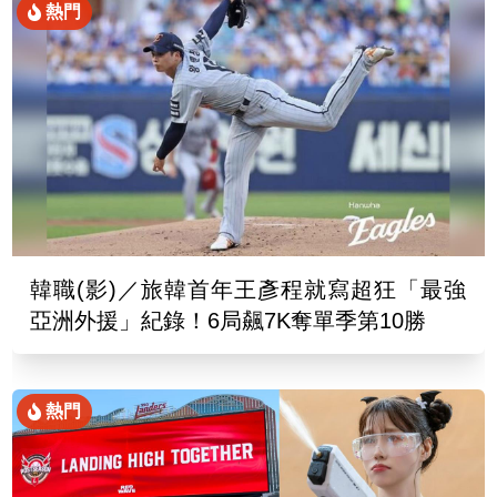
熱門
韓職(影)／旅韓首年王彥程就寫超狂「最強
亞洲外援」紀錄！6局飆7K奪單季第10勝
熱門