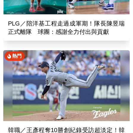
PLG／陪洋基工程走過成軍期！隊長陳昱瑞
正式離隊 球團：感謝全力付出與貢獻
熱門
韓職／王彥程奪10勝創紀錄受訪超淡定！韓