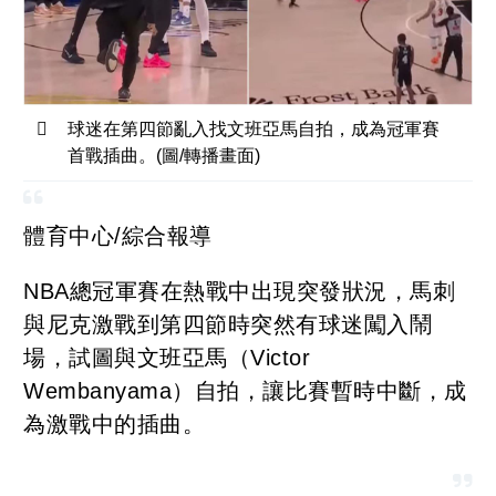
球迷在第四節亂入找文班亞馬自拍，成為冠軍賽
首戰插曲。(圖/轉播畫面)
體育中心/綜合報導
NBA總冠軍賽在熱戰中出現突發狀況，馬刺
與尼克激戰到第四節時突然有球迷闖入鬧
場，試圖與文班亞馬（Victor
Wembanyama）自拍，讓比賽暫時中斷，成
為激戰中的插曲。