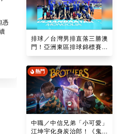
但憑
續
排球／台灣男排直落三勝澳
門！亞洲東區排球錦標賽開
紅盤 建立默契備戰亞運
熱門
中職／中信兄弟「小可愛」
江坤宇化身炭治郎！《鬼滅