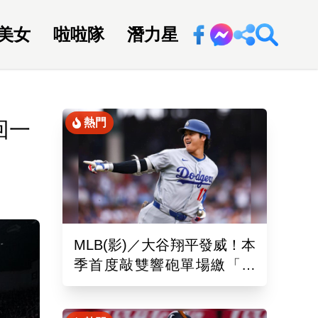
美女
啦啦隊
潛力星
回新聞網
熱門
回一
MLB(影)／大谷翔平發威！本
季首度敲雙響砲單場繳「猛
打賞」！道奇依舊苦吞6連敗