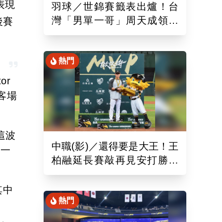
能表現
羽球／世錦賽籤表出爐！台
灣「男單一哥」周天成領軍
後賽
率15組台將遠赴印度拚戰
熱門
or
在客場
這波
中職(影)／還得要是大王！王
前一
柏融延長賽敲再見安打勝桃
猿 終止對戰5連敗
其中
熱門
，