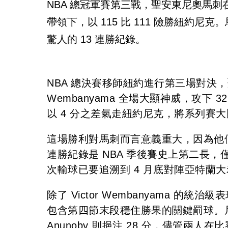
NBA 總冠軍賽第三戰，聖安東尼奧馬刺在 Vi
帶領下，以 115 比 111 險勝紐約尼
驚人的 13 連勝紀錄。
NBA 總決賽移師紐約進行第三場對決，
Wembanyama 全場大顯神威，攻下 3
以 4 分之差氣走紐約尼克，將系列賽大
這場勝利對馬刺而言意義重大，因為他們
連勝紀錄是 NBA 季後賽史上第二長，僅
次輸球已要追溯到 4 月底對陣亞特蘭
除了 Victor Wembanyama 的統治級
包含第四節末段穩住勝果的關鍵罰球。尼克方面
Anunoby 則挹注 28 分，儘管兩人