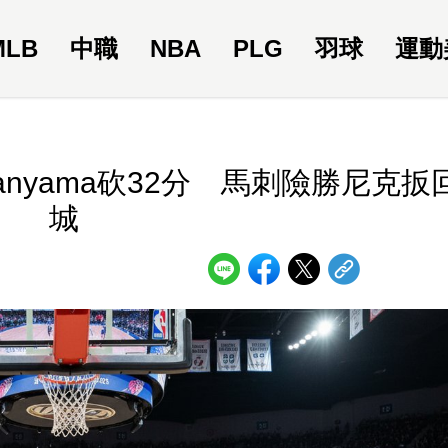
MLB
中職
NBA
PLG
羽球
運動
mbanyama砍32分 馬刺險勝尼克扳
城