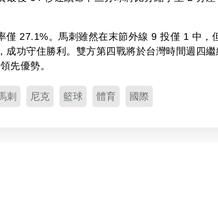
27.1%。馬刺雖然在末節外線 9 投僅 1 中，
，成功守住勝利。雙方第四戰將於台灣時間週四繼
的領先優勢。
馬刺
尼克
籃球
體育
國際