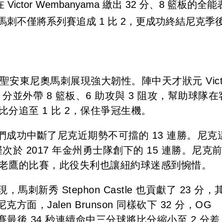
ctor Wembanyama 繳出 32 分、8 籃板的全
克。馬刺不僅將系列賽追成 1 比 2，更成功終結尼克季
聖安東尼奧馬刺展現強大韌性。陣中天才狀元 Vict
2 分並外帶 8 籃板、6 助攻與 3 阻攻，幫助球隊
比分追至 1 比 2，保住爭冠生機。
成功中斷了尼克近期勢不可擋的 13 連勝。尼克
次於 2017 年金州勇士隊創下的 15 連勝。尼克
大老鷹的比賽，此役失利也讓紐約球迷感到惋惜。
表現，馬刺新秀 Stephon Castle 也貢獻了 23 分，
，Jalen Brunson 同樣砍下 32 分，OG
在比賽最後 34 秒連續命中三分球將比分縮小至 2 分差