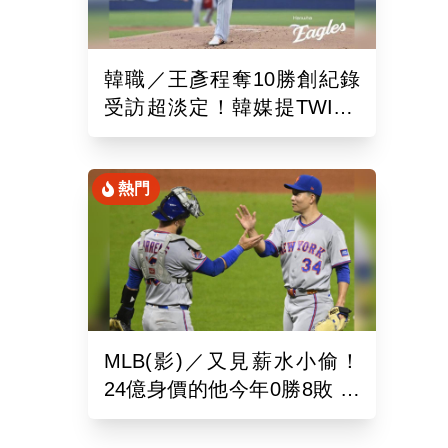
韓職／王彥程奪10勝創紀錄
受訪超淡定！韓媒提TWICE
娜璉笑開懷網友全笑翻
熱門
MLB(影)／又見薪水小偷！
24億身價的他今年0勝8敗 幽
靈指叉只能從牛棚出發