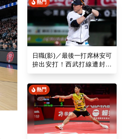
熱門
日職(影)／最後一打席林安可
拚出安打！西武打線遭封鎖
0：8不敵羅德吞2連敗
熱門