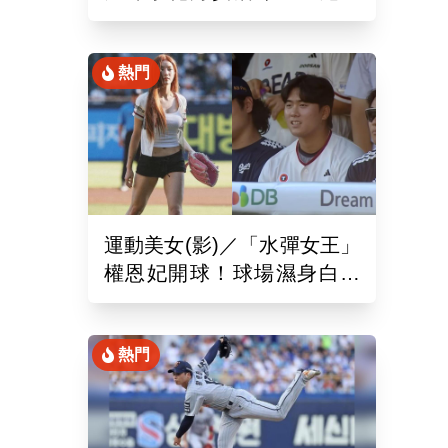
之刃》主題日大巨蛋票價、
贈品出爐
熱門
運動美女(影)／「水彈女王」
權恩妃開球！球場濕身白色
背心辣翻 斗山熊球員當場
看傻
熱門