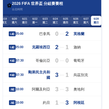
2026 FIFA 世界盃 分組賽賽程
⚽
台北時間
6/19
6/20
6/21
6/22
6/23
6/24
6/25
6/26
6/27
6/28
週五
週六
週日
週一
週二
週三
週四
週五
週六
週日
0
2
—
巴拿馬
英格蘭
05:00
L組
2
1
—
克羅埃西亞
迦納
05:00
L組
0
0
—
哥倫比亞
葡萄牙
07:30
K組
剛果民主共和
3
1
—
烏茲別克
07:30
K組
國
3
3
—
阿爾及利亞
奧地利
10:00
J組
1
3
—
約旦
阿根廷
10:00
J組