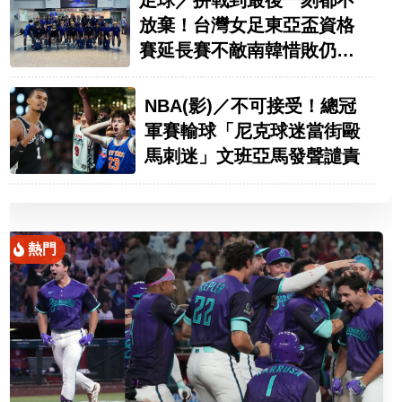
放棄！台灣女足東亞盃資格
賽延長賽不敵南韓惜敗仍寫
紀錄
NBA(影)／不可接受！總冠
軍賽輸球「尼克球迷當街毆
馬刺迷」文班亞馬發聲譴責
熱門