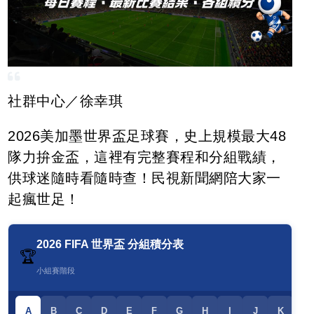
社群中心／徐幸琪
2026美加墨世界盃足球賽，史上規模最大48
隊力拚金盃，這裡有完整賽程和分組戰績，
供球迷隨時看隨時查！民視新聞網陪大家一
起瘋世足！
2026 FIFA 世界盃 分組積分表
🏆
小組賽階段
A
B
C
D
E
F
G
H
I
J
K
L