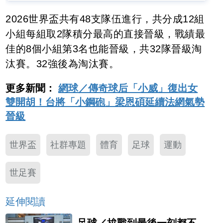
2026世界盃共有48支隊伍進行，共分成12組
小組每組取2隊積分最高的直接晉級，戰績最
佳的8個小組第3名也能晉級，共32隊晉級淘
汰賽。32強後為淘汰賽。
更多新聞：
網球／傳奇球后「小威」復出女
雙開胡！台將「小鋼砲」梁恩碩延續法網氣勢
晉級
世界盃
社群專題
體育
足球
運動
世足賽
延伸閱讀
足球／拚戰到最後一刻都不