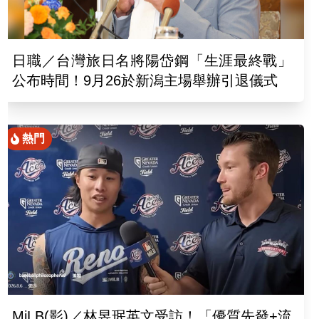
日職／台灣旅日名將陽岱鋼「生涯最終戰」
公布時間！9月26於新潟主場舉辦引退儀式
熱門
MiLB(影)／林昱珉英文受訪！「優質先發+流