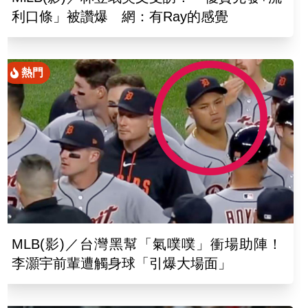
利口條」被讚爆 網：有Ray的感覺
熱門
MLB(影)／台灣黑幫「氣噗噗」衝場助陣！
李灝宇前輩遭觸身球「引爆大場面」