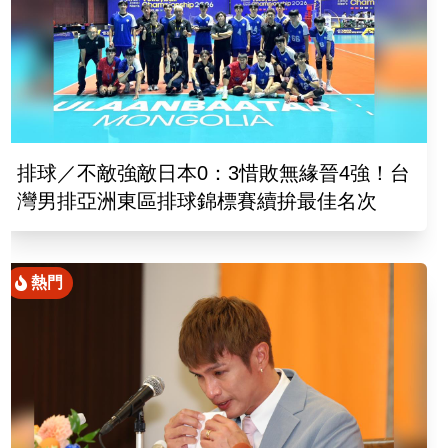
排球／不敵強敵日本0：3惜敗無緣晉4強！台
灣男排亞洲東區排球錦標賽續拚最佳名次
熱門