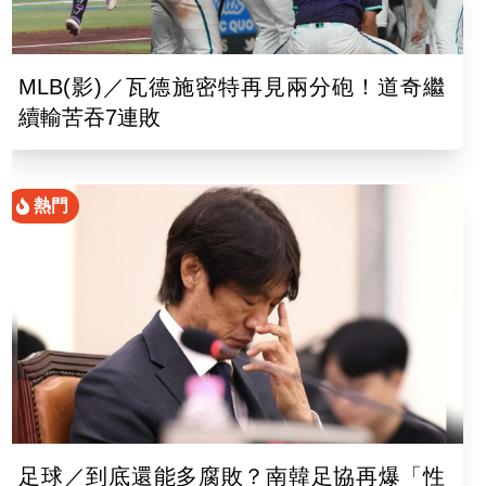
MLB(影)／瓦德施密特再見兩分砲！道奇繼
續輸苦吞7連敗
熱門
足球／到底還能多腐敗？南韓足協再爆「性