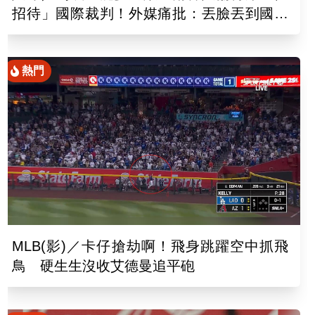
招待」國際裁判！外媒痛批：丟臉丟到國外
去
熱門
MLB(影)／卡仔搶劫啊！飛身跳躍空中抓飛
鳥 硬生生沒收艾德曼追平砲