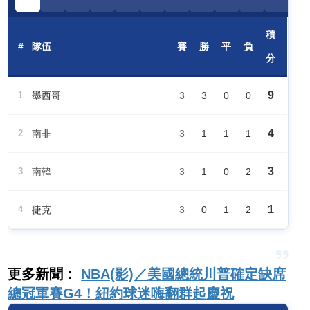
積
#
隊伍
賽
勝
平
負
分
9
1
墨西哥
3
3
0
0
4
2
南非
3
1
1
1
3
3
南韓
3
1
0
2
1
4
捷克
3
0
1
2
更多新聞：
NBA(影)／美國總統川普確定缺席
總冠軍賽G4！紐約球迷嗨翻群起慶祝