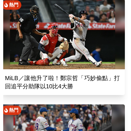
熱門
MiLB／讓他升了啦！鄭宗哲「巧妙偷點」打
回追平分助隊以10比4大勝
熱門