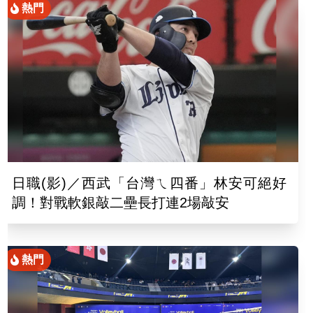
熱門
日職(影)／西武「台灣ㄟ四番」林安可絕好
調！對戰軟銀敲二壘長打連2場敲安
熱門