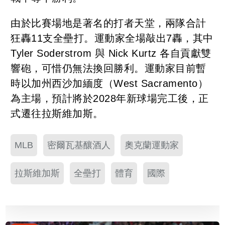
由於比賽場地是著名的打者天堂，兩隊合計
狂轟11支全壘打。運動家全場敲出7轟，其中
Tyler Soderstrom 與 Nick Kurtz 各自貢獻雙
響砲，可惜仍無法換回勝利。運動家目前暫
時以加州西沙加緬度（West Sacramento）
為主場，預計將於2028年新球場完工後，正
式遷往拉斯維加斯。
MLB
密爾瓦基釀酒人
奧克蘭運動家
拉斯維加斯
全壘打
體育
國際