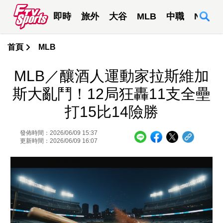
即時
旅外
大谷
MLB
中職
NBA
首頁
MLB
MLB／釀酒人運動家拉斯維加
斯大亂鬥！12局狂轟11支全壘
打15比14險勝
發佈時間：2026/06/09 15:37
更新時間：2026/06/09 16:07