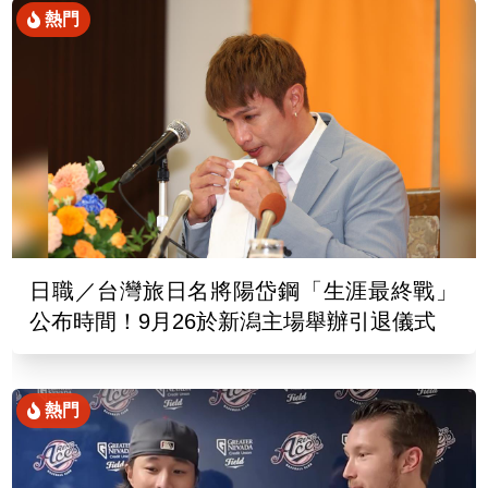
熱門
日職／台灣旅日名將陽岱鋼「生涯最終戰」
公布時間！9月26於新潟主場舉辦引退儀式
熱門