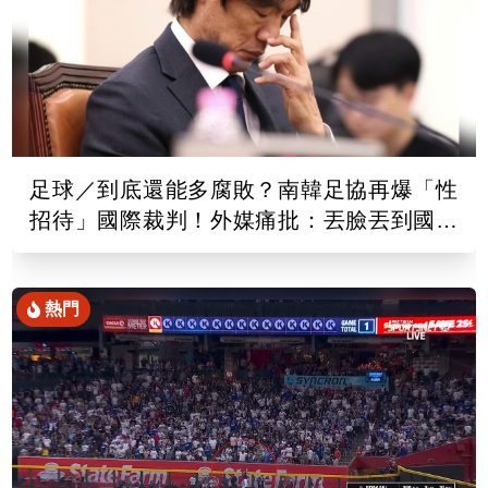
足球／到底還能多腐敗？南韓足協再爆「性
招待」國際裁判！外媒痛批：丟臉丟到國外
去
熱門