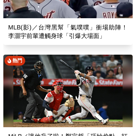
MLB(影)／台灣黑幫「氣噗噗」衝場助陣！
李灝宇前輩遭觸身球「引爆大場面」
熱門