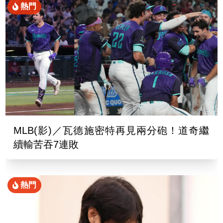
熱門
MLB(影)／瓦德施密特再見兩分砲！道奇繼
續輸苦吞7連敗
熱門