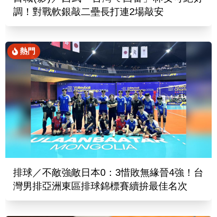
調！對戰軟銀敲二壘長打連2場敲安
熱門
排球／不敵強敵日本0：3惜敗無緣晉4強！台
灣男排亞洲東區排球錦標賽續拚最佳名次