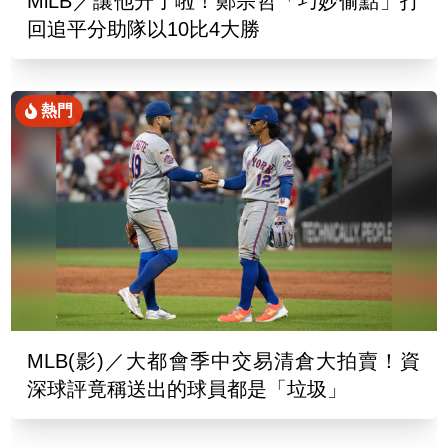
MiLB／讓他升了啦！鄭宗哲「巧妙偷點」打
回追平分助隊以10比4大勝
熱門
MLB(影)／大都會季中交易清倉大拍賣！資
深球評竟稱送出的球員都是「垃圾」