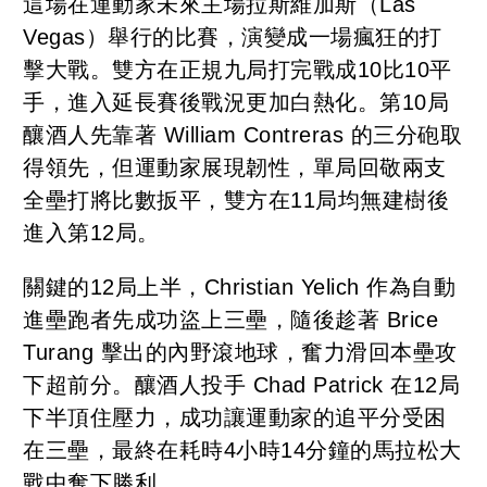
這場在運動家未來主場拉斯維加斯（Las
Vegas）舉行的比賽，演變成一場瘋狂的打
擊大戰。雙方在正規九局打完戰成10比10平
手，進入延長賽後戰況更加白熱化。第10局
釀酒人先靠著 William Contreras 的三分砲取
得領先，但運動家展現韌性，單局回敬兩支
全壘打將比數扳平，雙方在11局均無建樹後
進入第12局。
關鍵的12局上半，Christian Yelich 作為自動
進壘跑者先成功盜上三壘，隨後趁著 Brice
Turang 擊出的內野滾地球，奮力滑回本壘攻
下超前分。釀酒人投手 Chad Patrick 在12局
下半頂住壓力，成功讓運動家的追平分受困
在三壘，最終在耗時4小時14分鐘的馬拉松大
戰中奪下勝利。