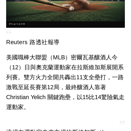
Reuters 路透社報導
美國職棒大聯盟（MLB）密爾瓦基釀酒人今
（12）日與奧克蘭運動家在拉斯維加斯展開系
列賽。雙方火力全開共轟出11支全壘打，一路
激戰至延長賽第12局，最終釀酒人靠著
Christian Yelich 關鍵跑壘，以15比14驚險氣走
運動家。