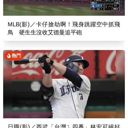
MLB(影)／卡仔搶劫啊！飛身跳躍空中抓飛
鳥 硬生生沒收艾德曼追平砲
熱門
日職(影)／西武「台灣ㄟ四番」林安可絕好