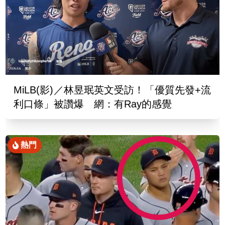
MiLB(影)／林昱珉英文受訪！「優質先發+流
利口條」被讚爆 網：有Ray的感覺
熱門