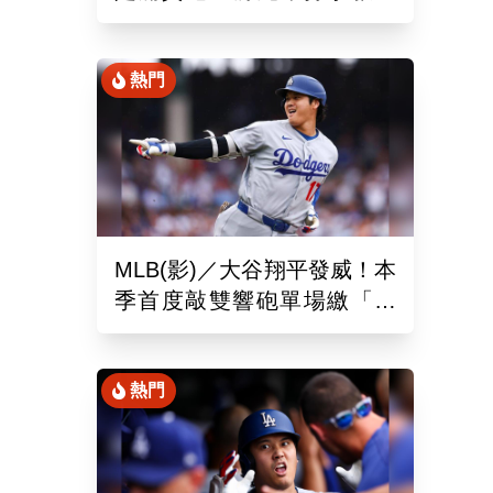
締造美國女子職棒聯盟紀錄
熱門
MLB(影)／大谷翔平發威！本
季首度敲雙響砲單場繳「猛
打賞」！道奇依舊苦吞6連敗
熱門