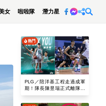
美女
啦啦隊
潛力星
回新聞網
熱門
PLG／陪洋基工程走過成軍
期！隊長陳昱瑞正式離隊
球團：感謝全力付出與貢獻