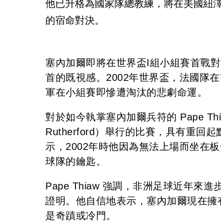
他已升格為國家隊總教練，將在美國紐
的宿命對決。
塞內加爾即將在世界盃I組小組賽首戰
首的既視感。2002年世界盃，法國隊
軍在小組賽即慘遭淘汰的悲劇命運。
對於如今執掌塞內加爾兵符的 Pape Th
Rutherford）舉行的比賽，具有重回
示，2002年時他因為無法上場而坐在
球隊的鑰匙。
Pape Thiaw 強調，非洲足球近
證明。他自信地表示，塞內加爾現在擁
是奇蹟或冷門。