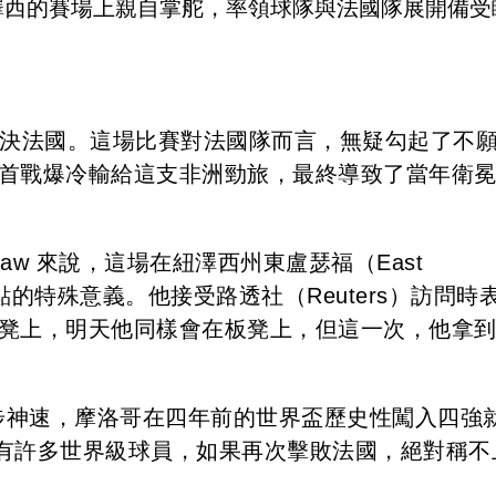
澤西的賽場上親自掌舵，率領球隊與法國隊展開備受
對決法國。這場比賽對法國隊而言，無疑勾起了不
在首戰爆冷輸給這支非洲勁旅，最終導致了當年衛
iaw 來說，這場在紐澤西州東盧瑟福（East
起點的特殊意義。他接受路透社（Reuters）訪問時
板凳上，明天他同樣會在板凳上，但這一次，他拿
年來進步神速，摩洛哥在四年前的世界盃歷史性闖入四強
有許多世界級球員，如果再次擊敗法國，絕對稱不