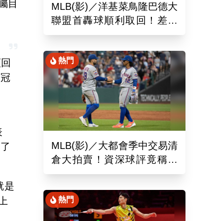
矚目
MLB(影)／洋基菜鳥隆巴德大
聯盟首轟球順利取回！差點
落入麻煩人物手中
熱門
願回
冕冠
表
MLB(影)／大都會季中交易清
到了
倉大拍賣！資深球評竟稱送
出的球員都是「垃圾」
就是
上
熱門