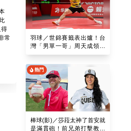
本
此
取得
非常
羽球／世錦賽籤表出爐！台
灣「男單一哥」周天成領軍
率15組台將遠赴印度拚戰
熱門
棒球(影)／莎菈太神了首安就
是滿貫砲！前兄弟打擊教練