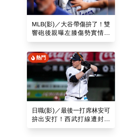
MLB(影)／大谷帶傷拚了！雙
響砲後親曝左膝傷勢實情
「一句話」揭堅持不休兵主
因
熱門
日職(影)／最後一打席林安可
拚出安打！西武打線遭封鎖
0：8不敵羅德吞2連敗