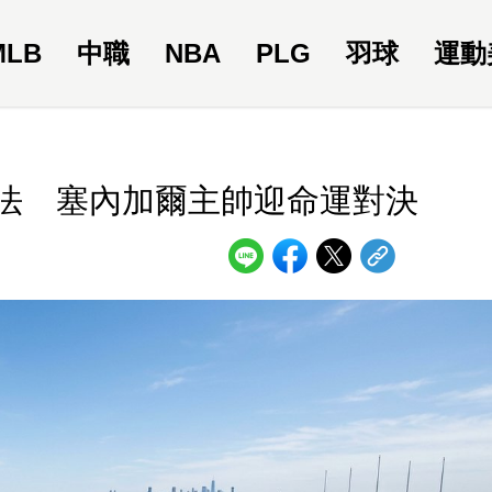
MLB
中職
NBA
PLG
羽球
運動
擊法 塞內加爾主帥迎命運對決