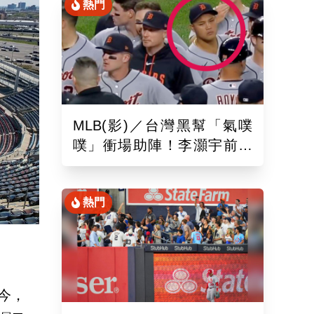
熱門
MLB(影)／台灣黑幫「氣噗
噗」衝場助陣！李灝宇前輩
遭觸身球「引爆大場面」
熱門
如今，